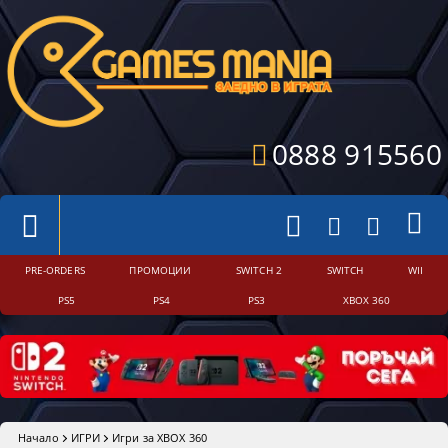
0888 915560
PRE-ORDERS
ПРОМОЦИИ
SWITCH 2
SWITCH
WII
PS5
PS4
PS3
XBOX 360
Начало
ИГРИ
Игри за XBOX 360