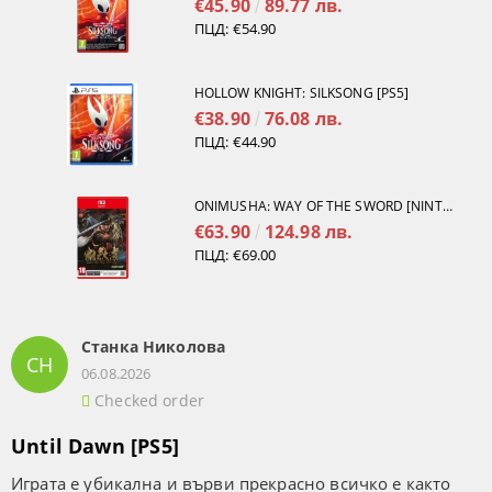
€45.90
89.77 лв.
ПЦД:
€54.90
HOLLOW KNIGHT: SILKSONG [PS5]
€38.90
76.08 лв.
ПЦД:
€44.90
ONIMUSHA: WAY OF THE SWORD [NINTENDO SWITCH 2]
€63.90
124.98 лв.
ПЦД:
€69.00
Станка Николова
СН
06.08.2026
Checked order
Until Dawn [PS5]
Играта е убикална и върви прекрасно всичко е както