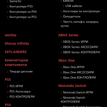
Кабели
GameSir
USB кабели
Контролери PS5
Аксесоари за контролери
Контролери за PS4
Охладители
Контролери за PS3
Чанти, калъфи, холдъри,
кутии
amiibo
XBOX Series
XBOX Series ИГРИ
Disney Infinity
XBOX Series АКСЕСОАРИ
SKYLANDERS
XBOX Series КОНТРОЛЕРИ
Компютърни
Xbox One
компоненти
Xbox One ИГРИ
Твърди дискове
Xbox One АКСЕСОАРИ
Xbox One КОНТРОЛЕРИ
PS5
Nintendo Switch
PS5 ИГРИ
PS5 Аксесоари
Nintendo Switch ИГРИ
PS5 КОНТРОЛЕРИ
Nintendo Switch
КОНТРОЛЕРИ
PS4
Nintendo Switch Аксесоари