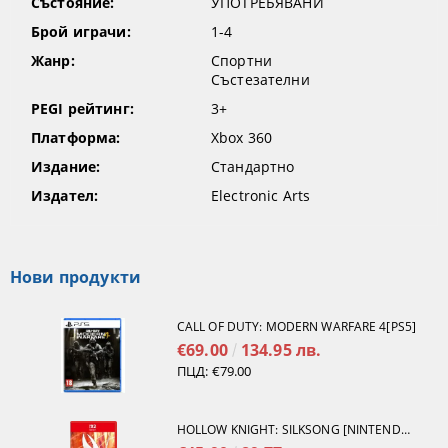
Състояние:
УПОТРЕБЯВАНИ
Брой играчи:
1-4
Жанр:
Спортни
Състезателни
PEGI рейтинг:
3+
Платформа:
Xbox 360
Издание:
Стандартно
Издател:
Electronic Arts
Нови продукти
CALL OF DUTY: MODERN WARFARE 4[PS5]
€69.00
134.95 лв.
ПЦД:
€79.00
HOLLOW KNIGHT: SILKSONG [NINTENDO SWITCH 2]