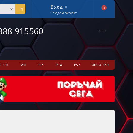
Вход
0
Създай акаунт
888 915560
EUR
ITCH
WII
PS5
PS4
PS3
XBOX 360