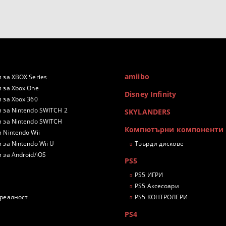
amiibo
 за XBOX Series
 за Xbox One
Disney Infinity
 за Xbox 360
 за Nintendo SWITCH 2
SKYLANDERS
 за Nintendo SWITCH
Компютърни компоненти
 Nintendo Wii
 за Nintendo Wii U
Твърди дискове
 за Android/iOS
PS5
PS5 ИГРИ
PS5 Аксесоари
 реалност
PS5 КОНТРОЛЕРИ
PS4