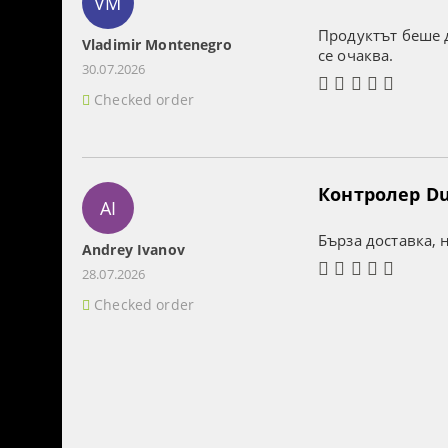
VM
Продуктът беше д
Vladimir Montenegro
се очаква.
30.07.2026
Checked order
Контролер Dua
AI
Бърза доставка, 
Andrey Ivanov
28.07.2026
Checked order