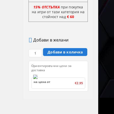
15% ОТСТЪПКА
при покупка
на игри от тази категория на
стойност
над
€ 60
Добави в желани
Ориентировъчни цени за
доставка
на цена от
€2.95