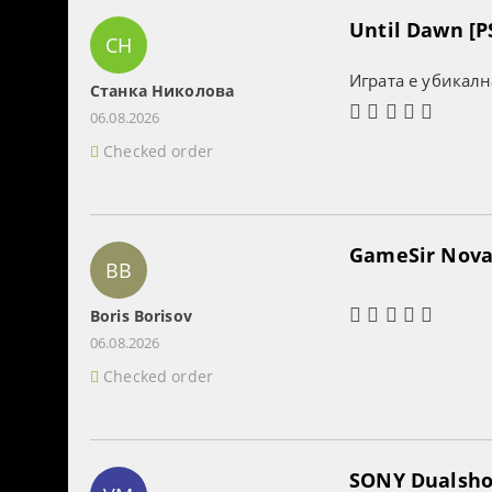
Until Dawn [P
СН
Играта е убикалн
Станка Николова
06.08.2026
Checked order
GameSir Nova 
BB
Boris Borisov
06.08.2026
Checked order
SONY Dualshoc