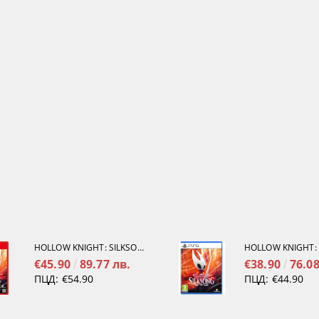
HOLLOW KNIGHT: SILKSONG [NINTENDO SWITCH 2]
€45.90
89.77 лв.
€38.90
76.08
ПЦД:
€54.90
ПЦД:
€44.90