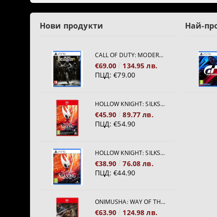
Нови продукти
Най-пр
CALL OF DUTY: MODERN WARFARE 4[PS5]
€69.00
134.95 лв.
ПЦД:
€79.00
HOLLOW KNIGHT: SILKSONG [NINTENDO SWITCH 2]
€45.90
89.77 лв.
ПЦД:
€54.90
HOLLOW KNIGHT: SILKSONG [PS5]
€38.90
76.08 лв.
ПЦД:
€44.90
ONIMUSHA: WAY OF THE SWORD [NINTENDO SWITCH 2]
€63.90
124.98 лв.