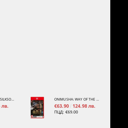
HOLLOW KNIGHT: SILKSONG [PS5]
ONIMUSHA: WAY OF THE SWORD [NINTENDO SWITCH 2]
 лв.
€63.90
124.98 лв.
ПЦД:
€69.00