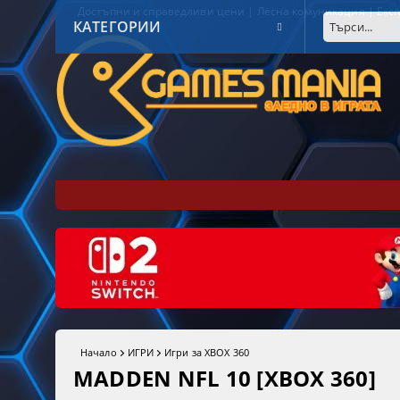
Достъпни и справедливи цени | Лесна комуникация | Експ
КАТЕГОРИИ
Начало
ИГРИ
Игри за XBOX 360
MADDEN NFL 10 [XBOX 360]