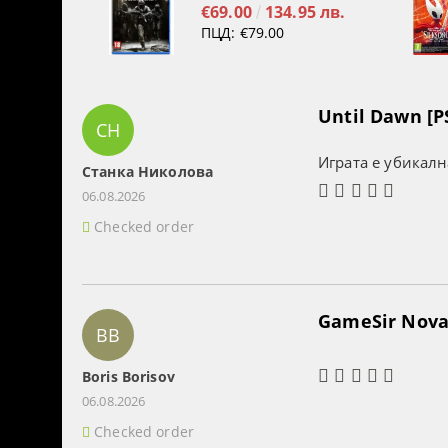
€69.00
134.95 лв.
ПЦД:
€79.00
Until Dawn [P
СН
Играта е убикалн
Станка Николова
06.08.2026
Checked order
GameSir Nova 
BB
Boris Borisov
06.08.2026
Checked order