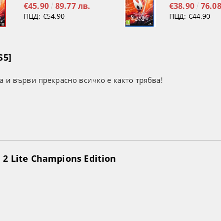
€45.90
89.77 лв.
€38.90
76.08
ПЦД:
€54.90
ПЦД:
€44.90
S5]
а и върви прекрасно всичко е както трябва!
2 Lite Champions Edition