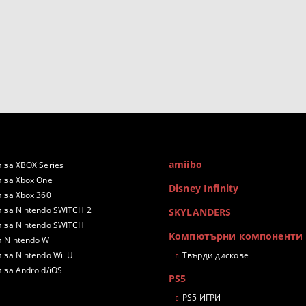
amiibo
 за XBOX Series
 за Xbox One
Disney Infinity
 за Xbox 360
 за Nintendo SWITCH 2
SKYLANDERS
 за Nintendo SWITCH
Компютърни компоненти
 Nintendo Wii
 за Nintendo Wii U
Твърди дискове
 за Android/iOS
PS5
PS5 ИГРИ