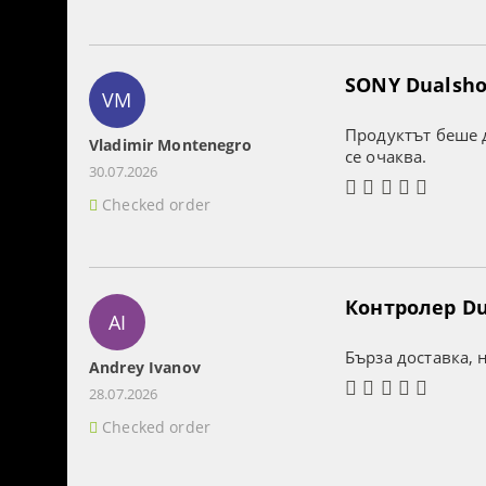
SONY Dualshoc
VM
Продуктът беше д
Vladimir Montenegro
се очаква.
30.07.2026
Checked order
Контролер Dua
AI
Бърза доставка, 
Andrey Ivanov
28.07.2026
Checked order