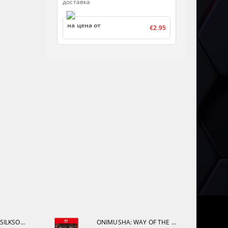
доставка
на цена от
€2.95
HOLLOW KNIGHT: SILKSONG [PS5]
ONIMUSHA: WAY OF THE SWORD [NINTENDO SWITCH 2]