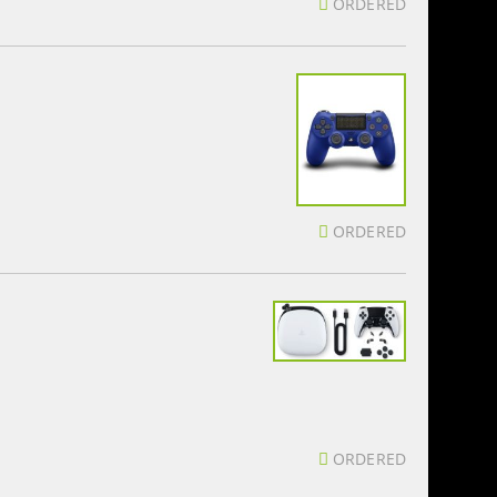
ORDERED
ORDERED
ORDERED