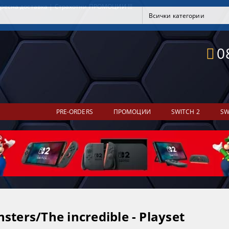
ресна доставка | Страхотни ПРОМОЦИИ !!!
0
PRE-ORDERS
ПРОМОЦИИ
SWITCH 2
SW
sters/The incredible - Playset