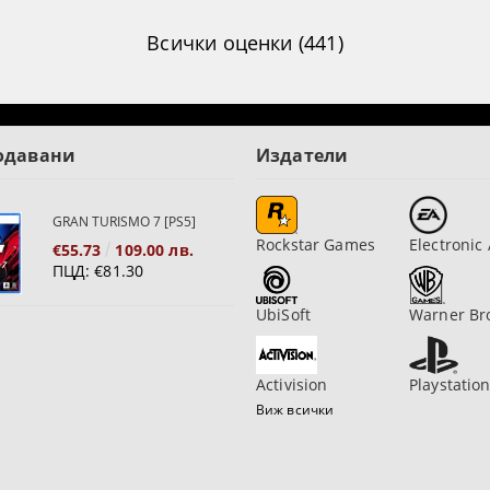
Всички оценки (441)
одавани
Издатели
GRAN TURISMO 7 [PS5]
Rockstar Games
Electronic 
€55.73
109.00 лв.
ПЦД:
€81.30
UbiSoft
Warner Br
Activision
Playstatio
Виж всички