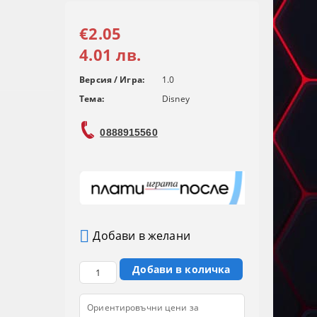
€2.05
4.01 лв.
Версия / Игра:
1.0
Тема:
Disney
0888915560
Добави в желани
Ориентировъчни цени за