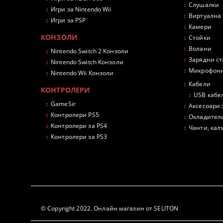
Слушалки
Игри за Nintendo Wii
Виртуална
Игри за PSP
Камери
КОНЗОЛИ
Стойки
Волани
Nintendo Switch 2 Конзоли
Зарядни с
Nintendo Switch Конзоли
Микрофон
Nintendo Wii Конзоли
Кабели
КОНТРОЛЕРИ
USB кабе
GameSir
Аксесоари 
Контролери PS5
Охладител
Контролери за PS4
Чанти, кал
Контролери за PS3
© Copyright 2022. Онлайн магазин от SELITON