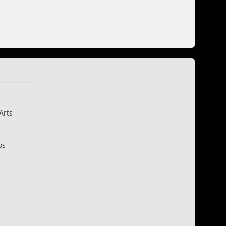
Arts
os
n