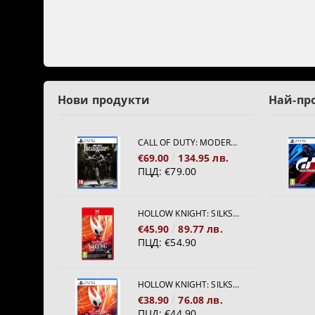
Нови продукти
Най-пр
CALL OF DUTY: MODERN WARFARE 4[PS5]
€69.00
134.95 лв.
ПЦД:
€79.00
HOLLOW KNIGHT: SILKSONG [NINTENDO SWITCH 2]
€45.90
89.77 лв.
ПЦД:
€54.90
HOLLOW KNIGHT: SILKSONG [PS5]
€38.90
76.08 лв.
ПЦД:
€44.90