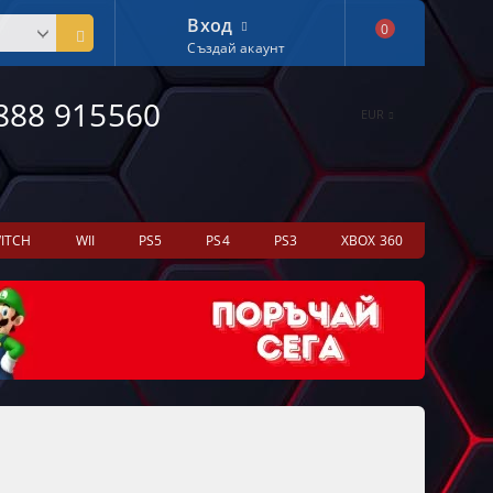
Вход
0
Създай акаунт
888 915560
EUR
ITCH
WII
PS5
PS4
PS3
XBOX 360