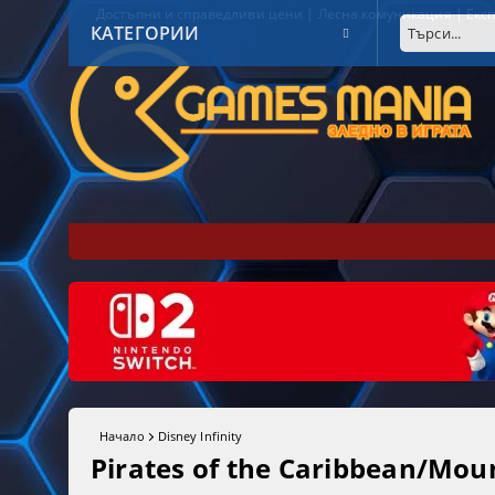
Достъпни и справедливи цени | Лесна комуникация | Експ
КАТЕГОРИИ
Начало
Disney Infinity
Pirates of the Caribbean/Moun