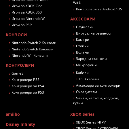
Wii U
Игри за XBOX One
Контролери за Android/iOS
Игри за XBOX 360
Игри за Nintendo Wii
АКСЕСОАРИ
Игри за PSP
Слушалки
Виртуална реалност
КОНЗОЛИ
Камери
Nintendo Switch 2 Конзоли
Стойки
Nintendo Switch Конзоли
Волани
Nintendo Wii Конзоли
Зарядни станции
КОНТРОЛЕРИ
Микрофони
Кабели
GameSir
USB кабели
Контролери PS5
Аксесоари за контролери
Контролери за PS4
Охладители
Контролери за PS3
Чанти, калъфи, холдъри,
кутии
amiibo
XBOX Series
XBOX Series ИГРИ
Disney Infinity
XBOX Series АКСЕСОАРИ