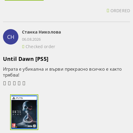
ORDERED
Станка Николова
СН
06.08.2026
Checked order
Until Dawn [PS5]
Играта е убикална и върви прекрасно всичко е както
трябва!