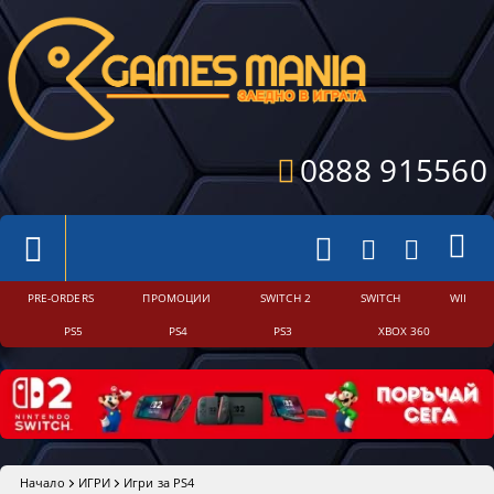
0888 915560
PRE-ORDERS
ПРОМОЦИИ
SWITCH 2
SWITCH
WII
PS5
PS4
PS3
XBOX 360
Начало
ИГРИ
Игри за PS4