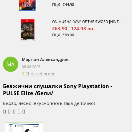
ПЦД:
€44.90
ONIMUSHA: WAY OF THE SWORD [NINTENDO SWITCH 2]
€63.90
124.98 лв.
ПЦД:
€69.00
Мартин Александров
МА
08.08.2026
Checked order
Безжични слушалки Sony Playstation -
PULSE Elite /бели/
Бързо, лесно, вкусно ъъъъ така де точно!