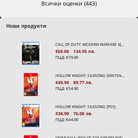
Всички оценки (443)
Нови продукти
CALL OF DUTY: MODERN WARFARE 4[PS5]
€69.00
134.95 лв.
ПЦД:
€79.00
HOLLOW KNIGHT: SILKSONG [NINTENDO SWITCH 2]
€45.90
89.77 лв.
ПЦД:
€54.90
HOLLOW KNIGHT: SILKSONG [PS5]
€38.90
76.08 лв.
ПЦД:
€44.90
ONIMUSHA: WAY OF THE SWORD [NINTENDO SWITCH 2]