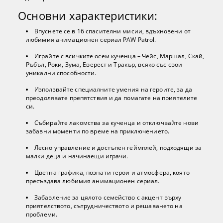
Основни характеристики:
Впуснете се в 16 спасителни мисии, вдъхновени от
любимия анимационен сериал PAW Patrol.
Играйте с всичките осем кученца – Чейс, Маршал, Скай,
Ръбъл, Роки, Зума, Еверест и Тракър, всяко със свои
уникални способности.
Използвайте специалните умения на героите, за да
преодолявате препятствия и да помагате на приятелите
си.
Събирайте лакомства за кученца и отключвайте нови
забавни моменти по време на приключението.
Лесно управление и достъпен геймплей, подходящи за
малки деца и начинаещи играчи.
Цветна графика, познати герои и атмосфера, която
пресъздава любимия анимационен сериал.
Забавление за цялото семейство с акцент върху
приятелството, сътрудничеството и решаването на
проблеми.