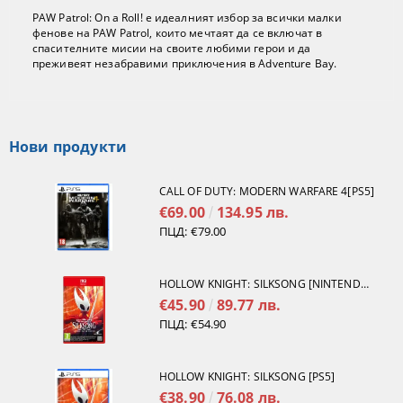
PAW Patrol: On a Roll! е идеалният избор за всички малки
фенове на PAW Patrol, които мечтаят да се включат в
спасителните мисии на своите любими герои и да
преживеят незабравими приключения в Adventure Bay.
Нови продукти
CALL OF DUTY: MODERN WARFARE 4[PS5]
€69.00
134.95 лв.
ПЦД:
€79.00
HOLLOW KNIGHT: SILKSONG [NINTENDO SWITCH 2]
€45.90
89.77 лв.
ПЦД:
€54.90
HOLLOW KNIGHT: SILKSONG [PS5]
€38.90
76.08 лв.