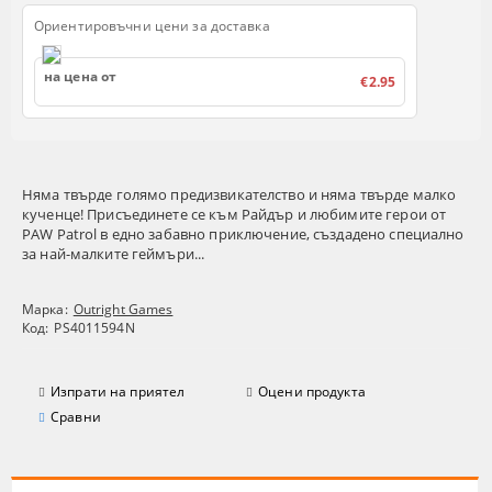
Ориентировъчни цени за доставка
на цена от
€2.95
Няма твърде голямо предизвикателство и няма твърде малко
кученце! Присъединете се към Райдър и любимите герои от
PAW Patrol в едно забавно приключение, създадено специално
за най-малките геймъри...
Марка:
Outright Games
Код:
PS4011594N
Изпрати на приятел
Оцени продукта
Сравни