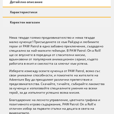
Детайлно описание
Характеристики
Коректен магазин
Няма твърде голямо предизвикателство и няма твърде
малко кученце! Присъединете се към Райдър и любимите
герои от PAW Patrol в едно забавно приключение, създадено
специално за най-малките геймъри. В PAW Patrol: On a Roll!
ще се впуснете в поредица от спасителни мисии,
вдъхновени от популярния анимационен сериал, където
работата в екип и смелостта са ключът към успеха.
Изберете измежду осемте кученца от PAW Patrol, всяко със
свои уникални способности, и помогнете на жителите на
Adventure Bay да преодолеят различни препятствия и
предизвикателства. Скачайте, тичайте, събирайте лакомства
за кученца и използвайте специалните умения на всеки
герой, за да изпълните успешно всяка мисия.
Благодарение на лесното управление, цветната графика и
позитивното игрово съдържание, PAW Patrol: On a Roll! е
отличен избор за първите стъпки на децата в света на
видеоигрите.