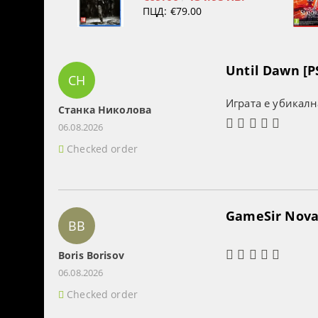
ПЦД:
€79.00
Until Dawn [P
СН
Играта е убикалн
Станка Николова
06.08.2026
Checked order
GameSir Nova 
BB
Boris Borisov
06.08.2026
Checked order