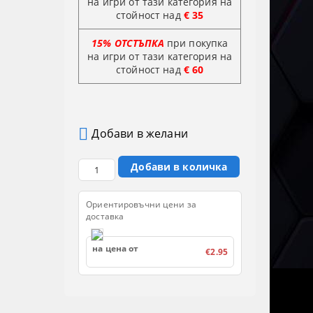
на игри от тази категория на
стойност над
€ 35
15% ОТСТЪПКА
при покупка
на игри от тази категория на
стойност
над
€ 60
Добави в желани
Ориентировъчни цени за
доставка
на цена от
€2.95