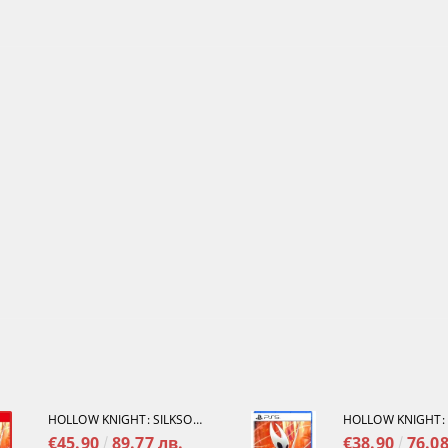
HOLLOW KNIGHT: SILKSONG [NINTENDO SWITCH 2]
€45.90
89.77 лв.
€38.90
76.08