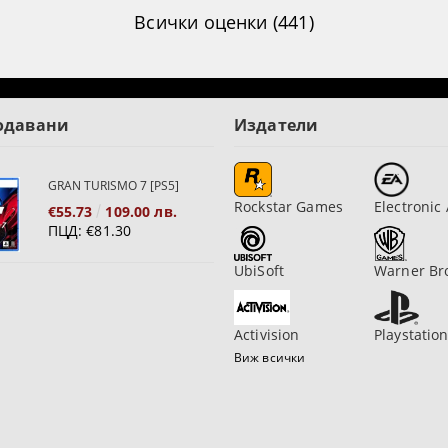
Всички оценки (441)
одавани
Издатели
GRAN TURISMO 7 [PS5]
Rockstar Games
Electronic 
€55.73
109.00 лв.
ПЦД:
€81.30
UbiSoft
Warner Br
Activision
Playstatio
Виж всички