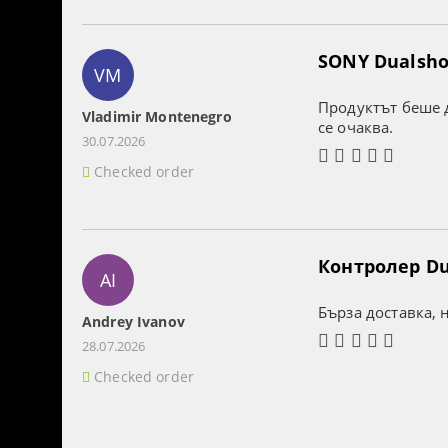
SONY Dualshoc
VM
Продуктът беше д
Vladimir Montenegro
се очаква.
30.07.2026
Checked order
Контролер Dua
AI
Бърза доставка, 
Andrey Ivanov
28.07.2026
Checked order