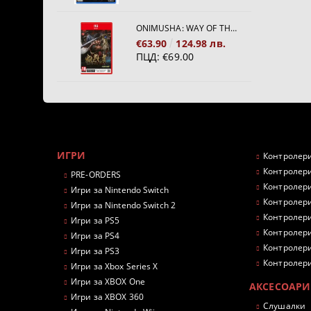
ONIMUSHA: WAY OF THE SWORD [NINTENDO SWITCH 2]
€63.90
124.98 лв.
ПЦД:
€69.00
ИГРИ
Контролери
Контролери
PRE-ORDERS
Контролери
Игри за Nintendo Switch
Контролери
Игри за Nintendo Switch 2
Контролери
Игри за PS5
Контролери
Игри за PS4
Контролери
Игри за PS3
Контролери
Игри за Xbox Series X
Игри за XBOX One
АКСЕСОАРИ
Игри за XBOX 360
Слушалки