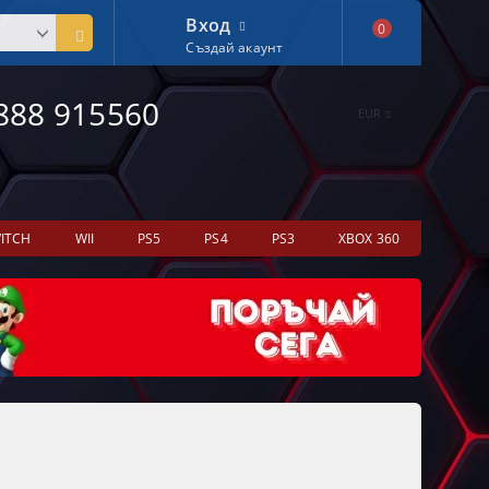
Вход
0
Създай акаунт
888 915560
EUR
ITCH
WII
PS5
PS4
PS3
XBOX 360