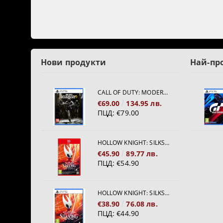
Нови продукти
Най-пр
CALL OF DUTY: MODERN WARFARE 4[PS5]
€69.00
134.95 лв.
ПЦД:
€79.00
HOLLOW KNIGHT: SILKSONG [NINTENDO SWITCH 2]
€45.90
89.77 лв.
ПЦД:
€54.90
HOLLOW KNIGHT: SILKSONG [PS5]
€38.90
76.08 лв.
ПЦД:
€44.90