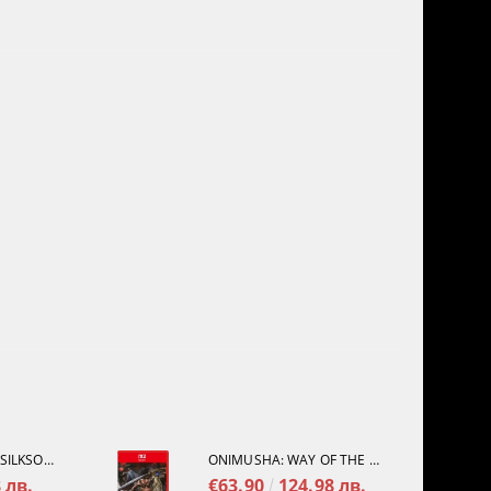
HOLLOW KNIGHT: SILKSONG [PS5]
ONIMUSHA: WAY OF THE SWORD [NINTENDO SWITCH 2]
 лв.
€63.90
124.98 лв.