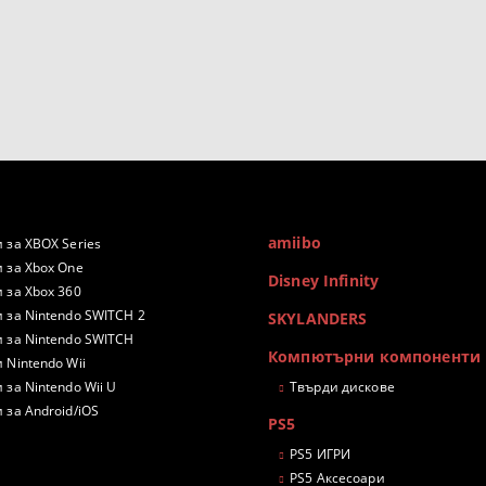
amiibo
 за XBOX Series
 за Xbox One
Disney Infinity
 за Xbox 360
 за Nintendo SWITCH 2
SKYLANDERS
 за Nintendo SWITCH
Компютърни компоненти
 Nintendo Wii
 за Nintendo Wii U
Твърди дискове
 за Android/iOS
PS5
PS5 ИГРИ
PS5 Аксесоари