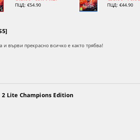
ПЦД:
€54.90
ПЦД:
€44.90
S5]
а и върви прекрасно всичко е както трябва!
2 Lite Champions Edition