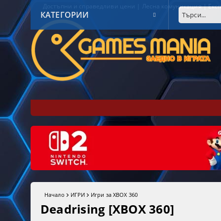
Достъпни и справедливи цени | Лесна комуникация | Експ
КАТЕГОРИИ
Начало
ИГРИ
Игри за XBOX 360
Deadrising [XBOX 360]