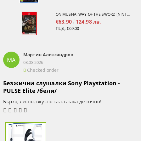
ONIMUSHA: WAY OF THE SWORD [NINTENDO SWITCH 2]
€63.90
124.98 лв.
ПЦД:
€69.00
Мартин Александров
МА
08.08.2026
Checked order
Безжични слушалки Sony Playstation -
PULSE Elite /бели/
Бързо, лесно, вкусно ъъъъ така де точно!