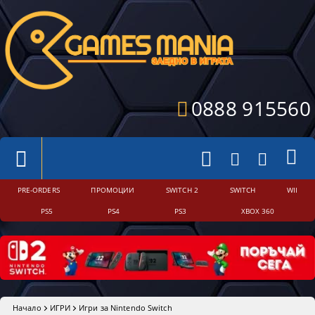
0888 915560
PRE-ORDERS
ПРОМОЦИИ
SWITCH 2
SWITCH
WII
PS5
PS4
PS3
XBOX 360
Начало
ИГРИ
Игри за Nintendo Switch