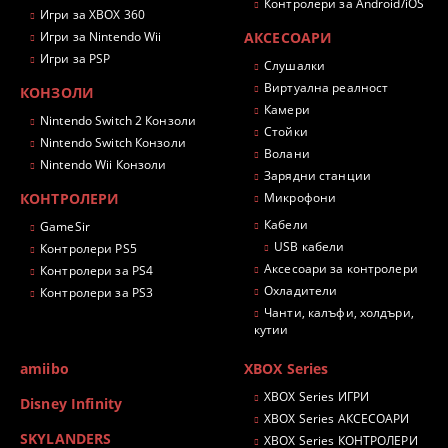
Контролери за Android/iOS
Игри за XBOX 360
Игри за Nintendo Wii
АКСЕСОАРИ
Игри за PSP
Слушалки
Виртуална реалност
КОНЗОЛИ
Камери
Nintendo Switch 2 Конзоли
Стойки
Nintendo Switch Конзоли
Волани
Nintendo Wii Конзоли
Зарядни станции
КОНТРОЛЕРИ
Микрофони
Кабели
GameSir
USB кабели
Контролери PS5
Аксесоари за контролери
Контролери за PS4
Охладители
Контролери за PS3
Чанти, калъфи, холдъри,
кутии
amiibo
XBOX Series
XBOX Series ИГРИ
Disney Infinity
XBOX Series АКСЕСОАРИ
SKYLANDERS
XBOX Series КОНТРОЛЕРИ