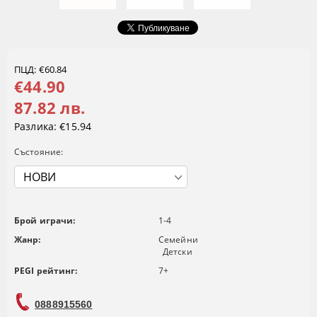
ПЦД: €60.84
€44.90
87.82 лв.
Разлика:
€15.94
Състояние:
Брой играчи:
1-4
Жанр:
Семейни
Детски
PEGI рейтинг:
7+
0888915560