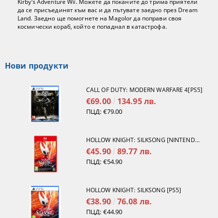
Kirby’s Adventure Wii. Можете да поканите до трима приятели
да се присъединят към вас и да пътувате заедно през Dream
Land. Заедно ще помогнете на Magolor да поправи своя
космически кораб, който е попаднал в катастрофа.
Нови продукти
CALL OF DUTY: MODERN WARFARE 4[PS5]
€69.00
134.95 лв.
ПЦД:
€79.00
HOLLOW KNIGHT: SILKSONG [NINTENDO SWITCH 2]
€45.90
89.77 лв.
ПЦД:
€54.90
HOLLOW KNIGHT: SILKSONG [PS5]
€38.90
76.08 лв.
ПЦД:
€44.90