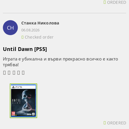
ORDERED
Станка Николова
СН
06.08.2026
Checked order
Until Dawn [PS5]
Играта е убикална и върви прекрасно всичко е както
трябва!
ORDERED