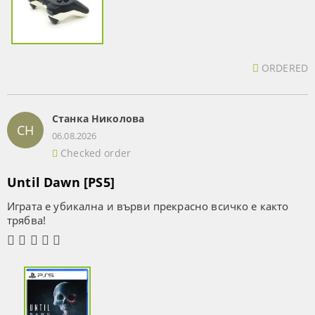
ORDERED
Станка Николова
СН
06.08.2026
Checked order
Until Dawn [PS5]
Играта е убикална и върви прекрасно всичко е както
трябва!