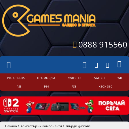
0888 915560
PRE-ORDERS
ПРОМОЦИИ
SWITCH 2
SWITCH
WII
PS5
PS4
PS3
XBOX 360
Начало
Компютърни компоненти
Твърди дискове