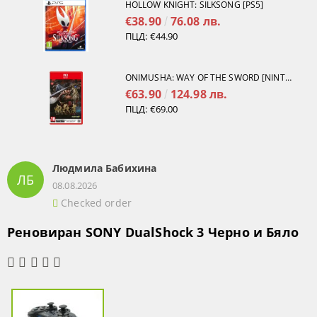
HOLLOW KNIGHT: SILKSONG [PS5]
€38.90
76.08 лв.
ПЦД:
€44.90
ONIMUSHA: WAY OF THE SWORD [NINTENDO SWITCH 2]
€63.90
124.98 лв.
ПЦД:
€69.00
Людмила Бабихина
ЛБ
08.08.2026
Checked order
Реновиран SONY DualShock 3 Черно и Бяло