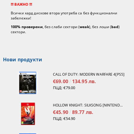
!!! ВАЖНО !!!
Всички хард дискове втора употреба са без функционални
забележки!
100% проверени
, без слаби сектори (
weak
), без лоши (
bad
)
сектори.
Нови продукти
CALL OF DUTY: MODERN WARFARE 4[PS5]
€69.00
134.95 лв.
ПЦД:
€79.00
HOLLOW KNIGHT: SILKSONG [NINTENDO SWITCH 2]
€45.90
89.77 лв.
ПЦД:
€54.90