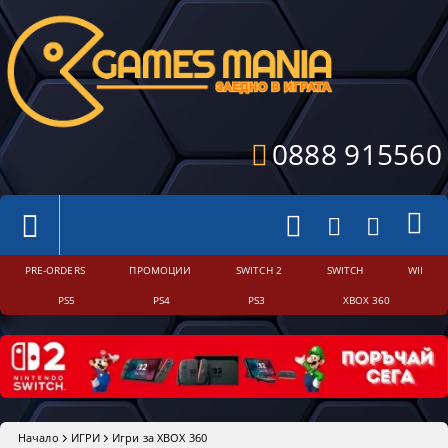
0888 915560
PRE-ORDERS
ПРОМОЦИИ
SWITCH 2
SWITCH
WII
PS5
PS4
PS3
XBOX 360
Начало
ИГРИ
Игри за XBOX 360