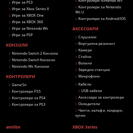
Контролери Nintendo Wii
Игри за PS3
Контролери за Nintendo
Игри за Xbox Series X
Wii U
Игри за XBOX One
Контролери за Android/iOS
Игри за XBOX 360
Игри за Nintendo Wii
АКСЕСОАРИ
Игри за PSP
Слушалки
Виртуална реалност
КОНЗОЛИ
Камери
Nintendo Switch 2 Конзоли
Стойки
Nintendo Switch Конзоли
Волани
Nintendo Wii Конзоли
Зарядни станции
КОНТРОЛЕРИ
Микрофони
Кабели
GameSir
USB кабели
Контролери PS5
Аксесоари за контролери
Контролери за PS4
Охладители
Контролери за PS3
Чанти, калъфи, холдъри,
кутии
amiibo
XBOX Series