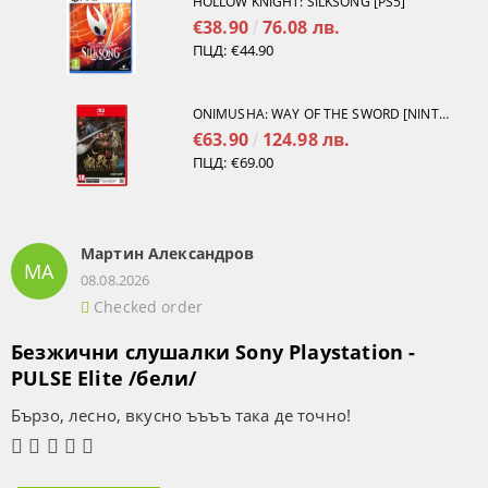
HOLLOW KNIGHT: SILKSONG [PS5]
€38.90
76.08 лв.
ПЦД:
€44.90
ONIMUSHA: WAY OF THE SWORD [NINTENDO SWITCH 2]
€63.90
124.98 лв.
ПЦД:
€69.00
Мартин Александров
МА
08.08.2026
Checked order
Безжични слушалки Sony Playstation -
PULSE Elite /бели/
Бързо, лесно, вкусно ъъъъ така де точно!