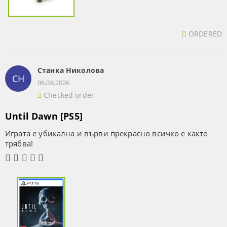
ORDERED
Станка Николова
СН
06.08.2026
Checked order
Until Dawn [PS5]
Играта е убикална и върви прекрасно всичко е както
трябва!