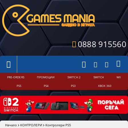
0888 915560
PRE-ORDERS
ПРОМОЦИИ
SWITCH 2
SWITCH
WII
PS5
PS4
PS3
XBOX 360
Начало
КОНТРОЛЕРИ
Контролери PS5