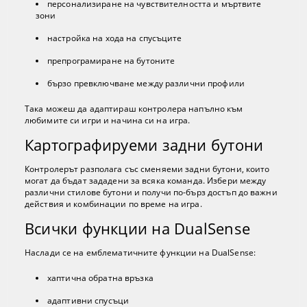
персонализиране на чувствителността и мъртвите
зони
настройка на хода на спусъците
препрограмиране на бутоните
бързо превключване между различни профили
Така можеш да адаптираш контролера напълно към
любимите си игри и начина си на игра.
Картографируеми задни бутони
Контролерът разполага със сменяеми задни бутони, които
могат да бъдат зададени за всяка команда. Избери между
различни стилове бутони и получи по-бърз достъп до важни
действия и комбинации по време на игра.
Всички функции на DualSense
Наслади се на емблематичните функции на DualSense:
хаптична обратна връзка
адаптивни спусъци