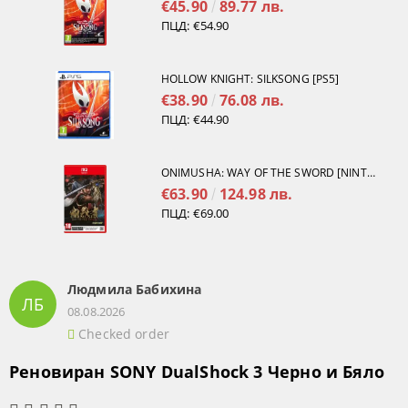
€45.90
89.77 лв.
ПЦД:
€54.90
HOLLOW KNIGHT: SILKSONG [PS5]
€38.90
76.08 лв.
ПЦД:
€44.90
ONIMUSHA: WAY OF THE SWORD [NINTENDO SWITCH 2]
€63.90
124.98 лв.
ПЦД:
€69.00
Людмила Бабихина
ЛБ
08.08.2026
Checked order
Реновиран SONY DualShock 3 Черно и Бяло