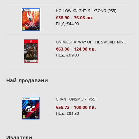
HOLLOW KNIGHT: SILKSONG [PS5]
€38.90
76.08 лв.
ПЦД:
€44.90
ONIMUSHA: WAY OF THE SWORD [NINTENDO SWITCH 2]
€63.90
124.98 лв.
ПЦД:
€69.00
Най-продавани
GRAN TURISMO 7 [PS5]
€55.73
109.00 лв.
ПЦД:
€81.30
Издатели