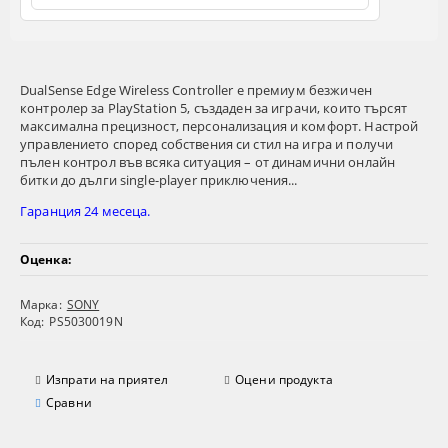
DualSense Edge Wireless Controller е премиум безжичен
контролер за PlayStation 5, създаден за играчи, които търсят
максимална прецизност, персонализация и комфорт. Настрой
управлението според собствения си стил на игра и получи
пълен контрол във всяка ситуация – от динамични онлайн
битки до дълги single-player приключения...
Гаранция 24 месеца.
Оценка:
Марка:
SONY
Код:
PS5030019N
Изпрати на приятел
Оцени продукта
Сравни