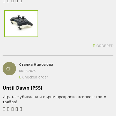
ORDERED
Станка Николова
СН
06.08.2026
Checked order
Until Dawn [PS5]
Играта е убикална и върви прекрасно всичко е както
трябва!