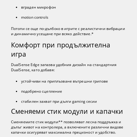
вграден микрофон
motion controls
Потопи се още по-дълбоко в игрите с реалистични вибрации
и динамично усещане при всяко действие.*
Комфорт при продължителна
игра
DualSense Edge запазва удобния дизайн на стандартния
DualSense, като добавя:
устойчиви на приплъзване вътрешни грипове
подобрено сцепление
стабилен захват при дълги gaming сесии
Сменяеми стик модули и капачки
Сменяемите стик модули** позволяват лесна поддръжка и
дълъг живот на контролера, а включените различни видове
капачки осигуряват максимална прецизност и удобство.