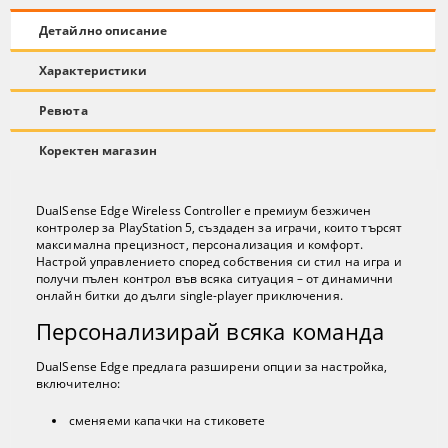
Детайлно описание
Характеристики
Ревюта
Коректен магазин
DualSense Edge Wireless Controller е премиум безжичен
контролер за PlayStation 5, създаден за играчи, които търсят
максимална прецизност, персонализация и комфорт.
Настрой управлението според собствения си стил на игра и
получи пълен контрол във всяка ситуация – от динамични
онлайн битки до дълги single-player приключения.
Персонализирай всяка команда
DualSense Edge предлага разширени опции за настройка,
включително:
сменяеми капачки на стиковете