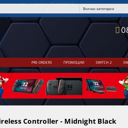
ресна доставка | Страхотни ПРОМОЦИИ !!!
0
PRE-ORDERS
ПРОМОЦИИ
SWITCH 2
SW
eless Controller - Midnight Black