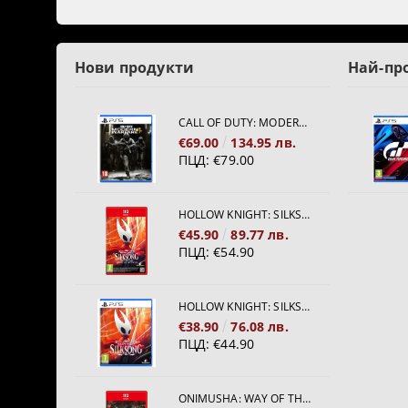
Нови продукти
Най-пр
CALL OF DUTY: MODERN WARFARE 4[PS5]
€69.00
134.95 лв.
ПЦД:
€79.00
HOLLOW KNIGHT: SILKSONG [NINTENDO SWITCH 2]
€45.90
89.77 лв.
ПЦД:
€54.90
HOLLOW KNIGHT: SILKSONG [PS5]
€38.90
76.08 лв.
ПЦД:
€44.90
ONIMUSHA: WAY OF THE SWORD [NINTENDO SWITCH 2]