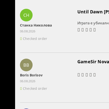
Until Dawn [P
СН
Играта е убикалн
Станка Николова
06.08.2026
Checked order
GameSir Nova 
BB
Boris Borisov
06.08.2026
Checked order