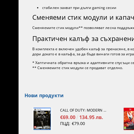
стабилен захват при дълги gaming сесии
Сменяеми стик модули и капа
Сменяемите стик модули** позволяват лесна поддръжка
Практичен калъф за съхранен
В комплекта е включен удобен калъф за пренасяне, в 
дори докато е в калъфа, за да бъде винаги готов за игра
* Хаптичната обратна връзка и адаптивните спусъци с
** Сменяемите стик модули се продават отделно.
Нови продукти
CALL OF DUTY: MODERN WARFARE 4[PS5]
€69.00
134.95 лв.
ПЦД:
€79.00