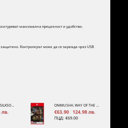
осигуряват максимална прецизност и удобство.
 защитено. Контролерът може да се зарежда чрез USB
HOLLOW KNIGHT: SILKSONG [PS5]
ONIMUSHA: WAY OF THE SWORD [NINTENDO SWITCH 2]
 лв.
€63.90
124.98 лв.
ПЦД:
€69.00