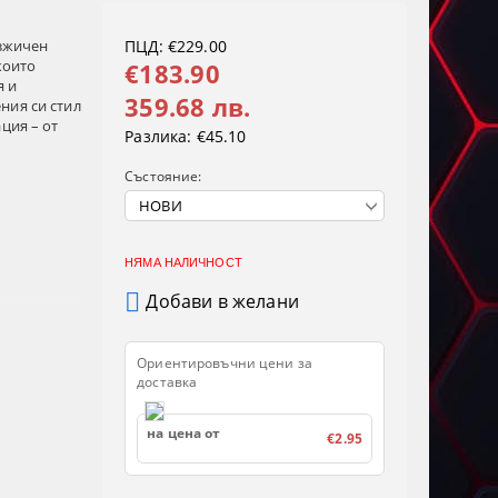
езжичен
ПЦД: €229.00
 които
€183.90
я и
359.68 лв.
ния си стил
ция – от
Разлика:
€45.10
Състояние:
НЯМА НАЛИЧНОСТ
Добави в желани
Ориентировъчни цени за
доставка
на цена от
€2.95