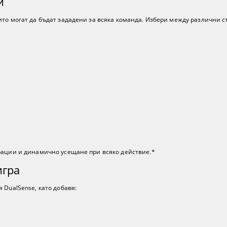
и
то могат да бъдат зададени за всяка команда. Избери между различни с
рации и динамично усещане при всяко действие.*
игра
 DualSense, като добавя: