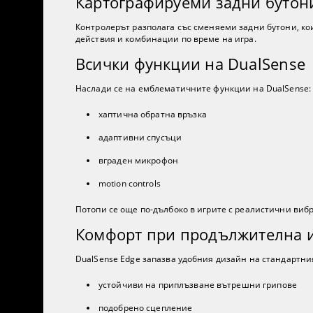
Картографируеми задни бутон
Контролерът разполага със сменяеми задни бутони, кои
действия и комбинации по време на игра.
Всички функции на DualSense
Наслади се на емблематичните функции на DualSense:
хаптична обратна връзка
адаптивни спусъци
вграден микрофон
motion controls
Потопи се още по-дълбоко в игрите с реалистични виб
Комфорт при продължителна 
DualSense Edge запазва удобния дизайн на стандартния
устойчиви на приплъзване вътрешни грипове
подобрено сцепление