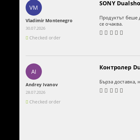
SONY Dualshoc
VM
Продуктът беше д
Vladimir Montenegro
се очаква.
30.07.2026
Checked order
Контролер Dua
AI
Бърза доставка, 
Andrey Ivanov
28.07.2026
Checked order