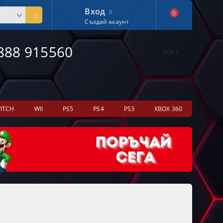
Вход
0
Създай акаунт
888 915560
EUR
ITCH
WII
PS5
PS4
PS3
XBOX 360