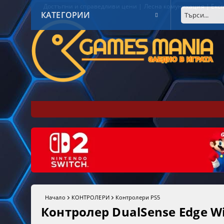
Достъпни и справедливи цени | Лесна комуникация | Експ
КАТЕГОРИИ
Начало
КОНТРОЛЕРИ
Контролери PS5
Контролер DualSense Edge Wir