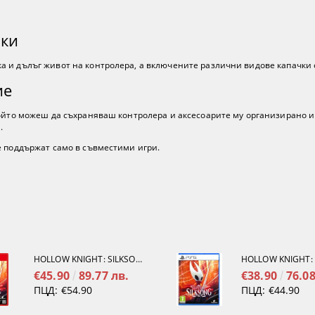
чки
 и дълъг живот на контролера, а включените различни видове капачки 
ие
който можеш да съхраняваш контролера и аксесоарите му организирано и
.
е поддържат само в съвместими игри.
HOLLOW KNIGHT: SILKSONG [NINTENDO SWITCH 2]
€45.90
89.77 лв.
€38.90
76.08
ПЦД:
€54.90
ПЦД:
€44.90