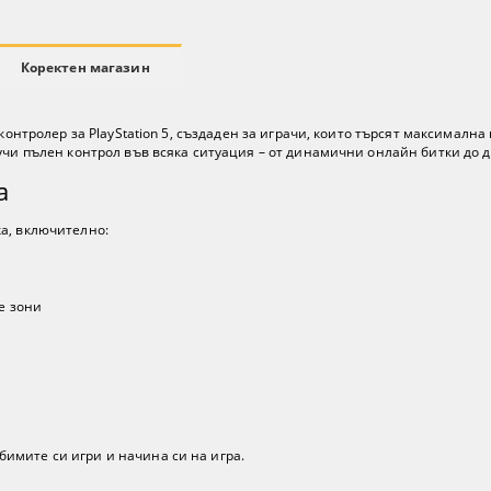
Коректен магазин
 контролер за PlayStation 5, създаден за играчи, които търсят максимал
учи пълен контрол във всяка ситуация – от динамични онлайн битки до д
а
а, включително:
е зони
имите си игри и начина си на игра.