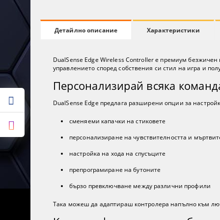
Характеристики
Детайлно описание
DualSense Edge Wireless Controller е премиум безжичен
управлението според собствения си стил на игра и пол
Персонализирай всяка команд
DualSense Edge предлага разширени опции за настройк
сменяеми капачки на стиковете
персонализиране на чувствителността и мъртвит
настройка на хода на спусъците
препрограмиране на бутоните
бързо превключване между различни профили
Така можеш да адаптираш контролера напълно към люб