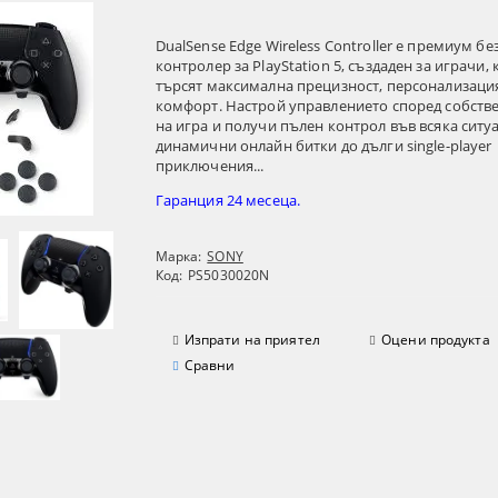
DualSense Edge Wireless Controller е премиум б
контролер за PlayStation 5, създаден за играчи,
търсят максимална прецизност, персонализаци
комфорт. Настрой управлението според собстве
на игра и получи пълен контрол във всяка ситуа
динамични онлайн битки до дълги single-player
приключения...
Гаранция 24 месеца.
Марка:
SONY
Код:
PS5030020N
Изпрати на приятел
Оцени продукта
Сравни