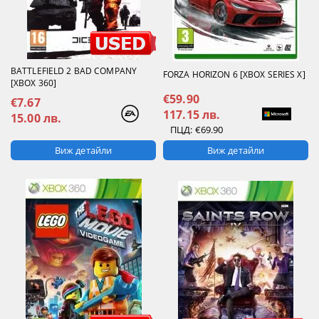
BATTLEFIELD 2 BAD COMPANY
FORZA HORIZON 6 [XBOX SERIES X]
[XBOX 360]
€59.90
€7.67
117.15 лв.
15.00 лв.
ПЦД:
€69.90
Виж детайли
Виж детайли