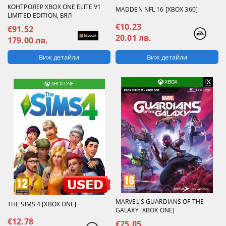
КОНТРОЛЕР XBOX ONE ELITE V1
MADDEN NFL 16 [XBOX 360]
LIMITED EDITION, БЯЛ
€10.23
€91.52
20.01 лв.
179.00 лв.
Виж детайли
Виж детайли
MARVEL'S GUARDIANS OF THE
THE SIMS 4 [XBOX ONE]
GALAXY [XBOX ONE]
€12.78
€25.05