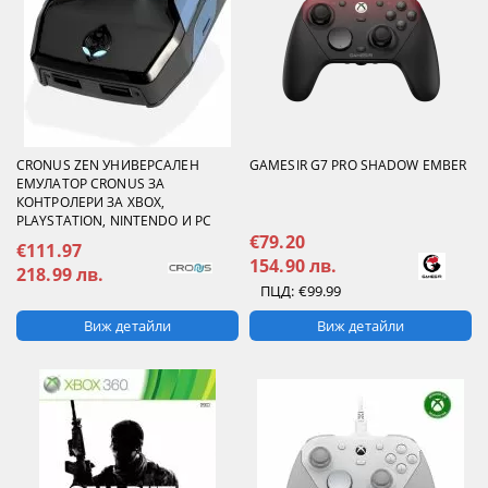
CRONUS ZEN УНИВЕРСАЛЕН
GAMESIR G7 PRO SHADOW EMBER
ЕМУЛАТОР CRONUS ЗА
КОНТРОЛЕРИ ЗА XBOX,
PLAYSTATION, NINTENDO И PC
€79.20
€111.97
154.90 лв.
218.99 лв.
ПЦД:
€99.99
Виж детайли
Виж детайли