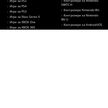
Контролери за Nintendo
Игри за PS5
SWITCH
Игри за PS4
Контролери Nintendo Wii
Игри за PS3
Контролери за Nintendo
Игри за Xbox Series X
Wii U
Игри за XBOX One
Контролери за Android/iOS
Игри за XBOX 360
Игри за Nintendo Wii
АКСЕСОАРИ
Игри за PSP
Слушалки
Виртуална реалност
КОНЗОЛИ
Камери
Nintendo Switch 2 Конзоли
Стойки
Nintendo Switch Конзоли
Волани
Nintendo Wii Конзоли
Зарядни станции
КОНТРОЛЕРИ
Микрофони
Кабели
GameSir
USB кабели
Контролери PS5
Аксесоари за контролери
Контролери за PS4
Охладители
Контролери за PS3
Чанти, калъфи, холдъри,
кутии