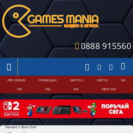
0888 915560
PRE-ORDERS
ПРОМОЦИИ
SWITCH 2
SWITCH
WII
PS5
PS4
PS3
XBOX 360
Начало
Xbox One