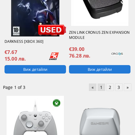
ZEN LINK CRONUS ZEN EXPANSION
MODULE
DARKNESS [XBOX 360]
€39.00
€7.67
76.28 лв.
15.00 лв.
Виж детайли
Виж детайли
Page 1 of 3
«
1
2
3
»