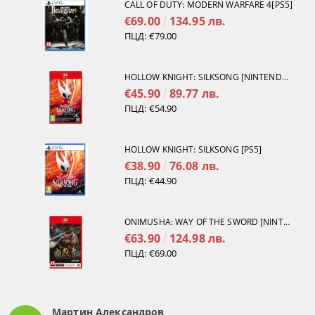
CALL OF DUTY: MODERN WARFARE 4[PS5]
€69.00
134.95 лв.
ПЦД:
€79.00
HOLLOW KNIGHT: SILKSONG [NINTENDO SWITCH 2]
€45.90
89.77 лв.
ПЦД:
€54.90
HOLLOW KNIGHT: SILKSONG [PS5]
€38.90
76.08 лв.
ПЦД:
€44.90
ONIMUSHA: WAY OF THE SWORD [NINTENDO SWITCH 2]
€63.90
124.98 лв.
ПЦД:
€69.00
Мартин Александров