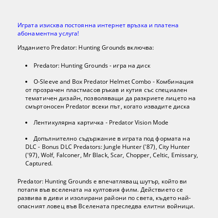
Играта изисква постоянна интернет връзка и платена
абонаментна услуга!
Изданието Predator: Hunting Grounds включва:
Predator: Hunting Grounds - игра на диск
O-Sleeve and Box Predator Helmet Combo - Комбинация
от прозрачен пластмасов ръкав и кутия със специален
тематичен дизайн, позволяващи да разкриете лицето на
смъртоносен Predator всеки път, когато извадите диска
Лентикулярна картичка - Predator Vision Mode
Допълнително съдържание в играта под формата на
DLC - Bonus DLC Predators: Jungle Hunter ('87), City Hunter
('97), Wolf, Falconer, Mr Black, Scar, Chopper, Celtic, Emissary,
Captured.
Predator: Hunting Grounds е впечатляващ шутър, който ви
потапя във вселената на култовия филм. Действието се
развива в диви и изолирани райони по света, където най-
опасният ловец във Вселената преследва елитни войници.