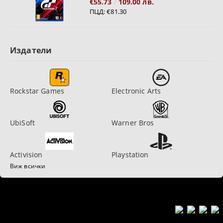
€55.73
109.00 лв.
ПЦД:
€81.30
Издатели
Rockstar Games
Electronic Arts
UbiSoft
Warner Bros
Activision
Playstation
Виж всички