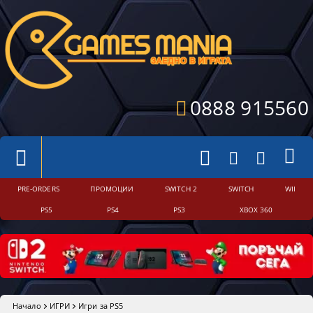
0888 915560
PRE-ORDERS
ПРОМОЦИИ
SWITCH 2
SWITCH
WII
PS5
PS4
PS3
XBOX 360
Начало
ИГРИ
Игри за PS5