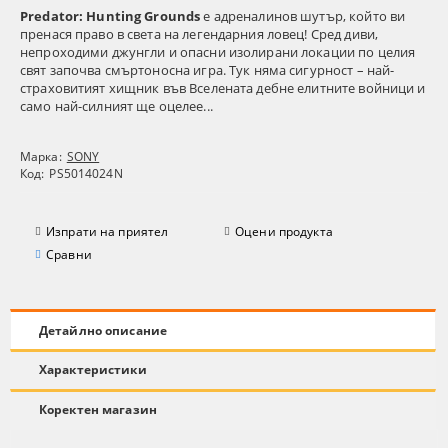
Predator: Hunting Grounds
е адреналинов шутър, който ви
пренася право в света на легендарния ловец! Сред диви,
непроходими джунгли и опасни изолирани локации по целия
свят започва смъртоносна игра. Тук няма сигурност – най-
страховитият хищник във Вселената дебне елитните войници и
само най-силният ще оцелее...
Марка:
SONY
Код:
PS5014024N
Изпрати на приятел
Оцени продукта
Сравни
Детайлно описание
Характеристики
Коректен магазин