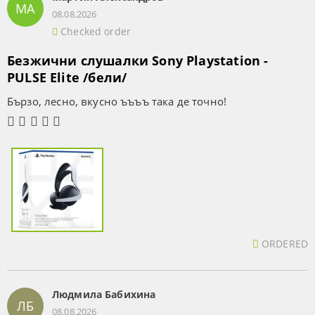
МА
08.08.2026
Checked order
Безжични слушалки Sony Playstation -
PULSE Elite /бели/
Бързо, лесно, вкусно ъъъъ така де точно!
ORDERED
Людмила Бабихина
ЛБ
08.08.2026