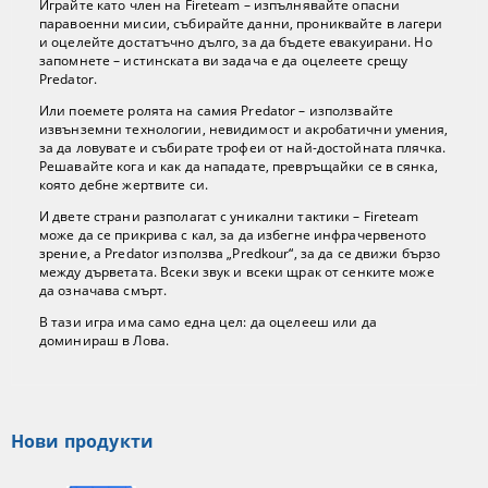
Играйте като член на Fireteam – изпълнявайте опасни
паравоенни мисии, събирайте данни, прониквайте в лагери
и оцелейте достатъчно дълго, за да бъдете евакуирани. Но
запомнете – истинската ви задача е да оцелеете срещу
Predator.
Или поемете ролята на самия Predator – използвайте
извънземни технологии, невидимост и акробатични умения,
за да ловувате и събирате трофеи от най-достойната плячка.
Решавайте кога и как да нападате, превръщайки се в сянка,
която дебне жертвите си.
И двете страни разполагат с уникални тактики – Fireteam
може да се прикрива с кал, за да избегне инфрачервеното
зрение, а Predator използва „Predkour“, за да се движи бързо
между дърветата. Всеки звук и всеки щрак от сенките може
да означава смърт.
В тази игра има само една цел: да оцелееш или да
доминираш в Лова.
Нови продукти