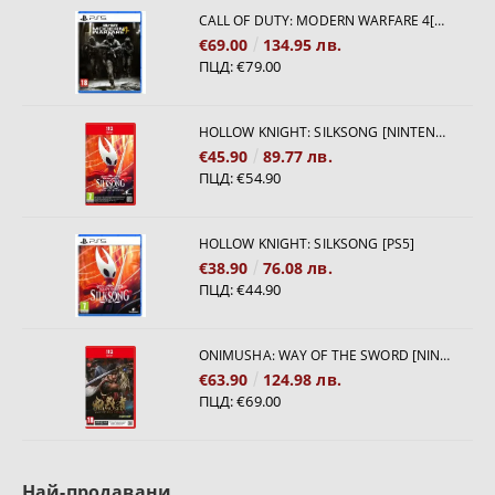
CALL OF DUTY: MODERN WARFARE 4[PS5]
€69.00
134.95 лв.
ПЦД:
€79.00
HOLLOW KNIGHT: SILKSONG [NINTENDO SWITCH 2]
€45.90
89.77 лв.
ПЦД:
€54.90
HOLLOW KNIGHT: SILKSONG [PS5]
€38.90
76.08 лв.
ПЦД:
€44.90
ONIMUSHA: WAY OF THE SWORD [NINTENDO SWITCH 2]
€63.90
124.98 лв.
ПЦД:
€69.00
Най-продавани