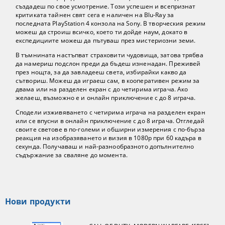
създадеш по свое усмотрение. Този успешен и всепризнат
критиката тайнен свят сега е наличен на Blu-Ray за
последната PlayStation 4 конзола на Sony. В творческия режим
можеш да строиш всичко, което ти дойде наум, докато в
експедициите можеш да пътуваш през мистериозни земи.
В тъмнината настъпват страховити чудовища, затова трябва
да намериш подслон преди да бъдеш изненадан. Преживей
през нощта, за да завладееш света, избирайки какво да
сътвориш. Можеш да играеш сам, в кооперативен режим за
двама или на разделен екран с до четирима играча. Ако
желаеш, възможно е и онлайн приключение с до 8 играча.
Сподели изживяването с четирима играча на разделен екран
или се впусни в онлайн приключение с до 8 играча. Отгледай
своите светове в по-големи и обширни измерения с по-бърза
реакция на изобразяването и визия в 1080p при 60 кадъра в
секунда. Получаваш и най-разнообразното допълнително
съдържание за сваляне до момента.
Нови продукти