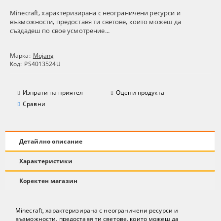
Minecraft, характеризирана с неограничени ресурси и
възможности, предоставя ти светове, които можеш да
създадеш по свое усмотрение...
Марка:
Mojang
Код:
PS4013524U
Изпрати на приятел
Оцени продукта
Сравни
Детайлно описание
Характеристики
Коректен магазин
Minecraft, характеризирана с неограничени ресурси и
възможности, предоставя ти светове, които можеш да