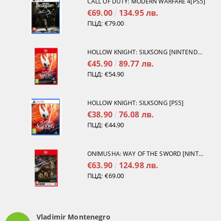
CALL OF DUTY: MODERN WARFARE 4[PS5]
€69.00
134.95 лв.
ПЦД:
€79.00
HOLLOW KNIGHT: SILKSONG [NINTENDO SWITCH 2]
€45.90
89.77 лв.
ПЦД:
€54.90
HOLLOW KNIGHT: SILKSONG [PS5]
€38.90
76.08 лв.
ПЦД:
€44.90
ONIMUSHA: WAY OF THE SWORD [NINTENDO SWITCH 2]
€63.90
124.98 лв.
ПЦД:
€69.00
Vladimir Montenegro