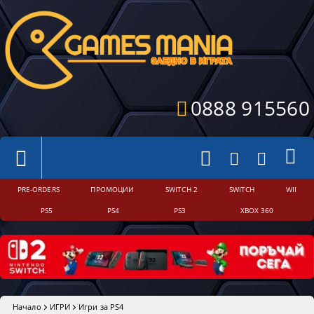
0888 915560
PRE-ORDERS
ПРОМОЦИИ
SWITCH 2
SWITCH
WII
PS5
PS4
PS3
XBOX 360
Начало
ИГРИ
Игри за PS4