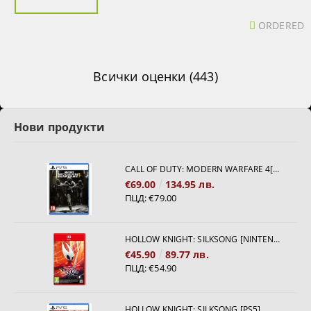
ORDERED
Всички оценки (443)
Нови продукти
CALL OF DUTY: MODERN WARFARE 4[PS5]
€69.00
134.95 лв.
ПЦД:
€79.00
HOLLOW KNIGHT: SILKSONG [NINTENDO SWITCH 2]
€45.90
89.77 лв.
ПЦД:
€54.90
HOLLOW KNIGHT: SILKSONG [PS5]