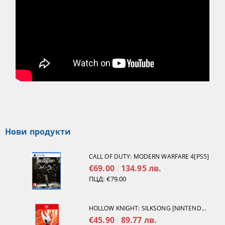
Нови продукти
CALL OF DUTY: MODERN WARFARE 4[PS5]
€69.00
134.95 лв.
ПЦД:
€79.00
HOLLOW KNIGHT: SILKSONG [NINTENDO SWITCH 2]
€45.90
89.77 лв.