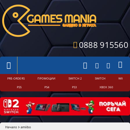
0888 915560
PRE-ORDERS
ПРОМОЦИИ
SWITCH 2
SWITCH
WII
PS5
PS4
PS3
XBOX 360
Начало
amiibo