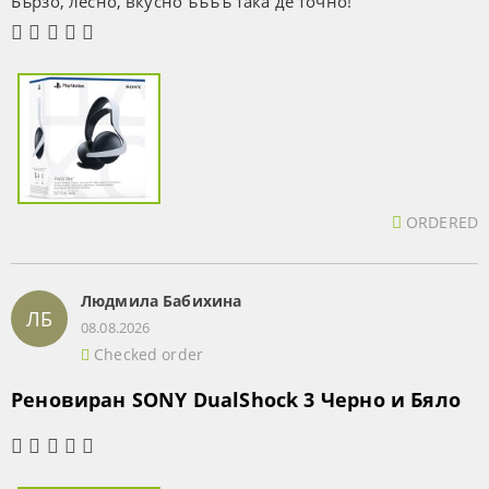
Бързо, лесно, вкусно ъъъъ така де точно!
ORDERED
Людмила Бабихина
ЛБ
08.08.2026
Checked order
Реновиран SONY DualShock 3 Черно и Бяло