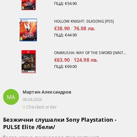
ПЦД:
€54.90
HOLLOW KNIGHT: SILKSONG [PS5]
€38.90
76.08 лв.
ПЦД:
€44.90
ONIMUSHA: WAY OF THE SWORD [NINTENDO SWITCH 2]
€63.90
124.98 лв.
ПЦД:
€69.00
Мартин Александров
МА
08.08.2026
Checked order
Безжични слушалки Sony Playstation -
PULSE Elite /бели/