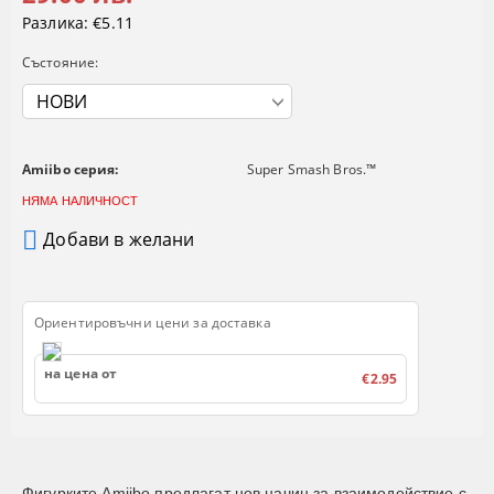
Разлика:
€5.11
Състояние:
Amiibo серия:
Super Smash Bros.™
НЯМА НАЛИЧНОСТ
Добави в желани
Ориентировъчни цени за доставка
на цена от
€2.95
Фигурките Amiibo предлагат нов начин за взаимодействие с