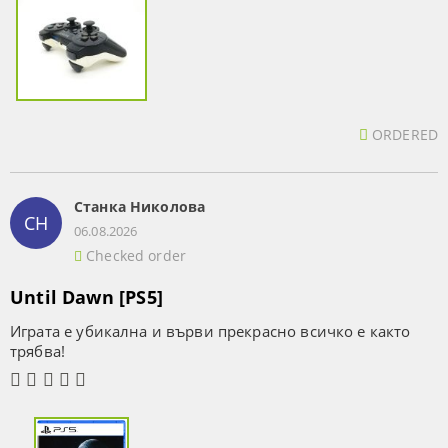
ORDERED
Станка Николова
СН
06.08.2026
Checked order
Until Dawn [PS5]
Играта е убикална и върви прекрасно всичко е както
трябва!