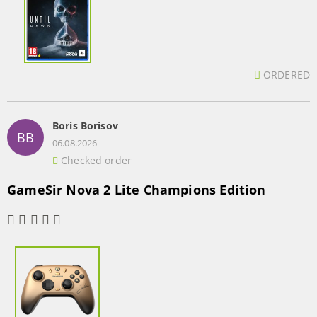
ORDERED
Boris Borisov
BB
06.08.2026
Checked order
GameSir Nova 2 Lite Champions Edition