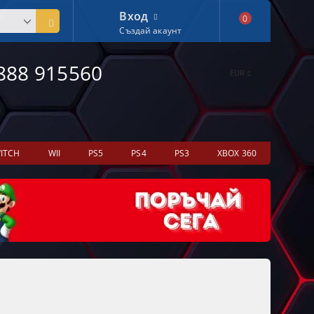
Вход
0
Създай акаунт
888 915560
EUR
ITCH
WII
PS5
PS4
PS3
XBOX 360