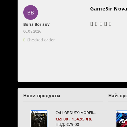
GameSir Nova 
BB
Boris Borisov
06.08.2026
Checked order
Нови продукти
Най-пр
CALL OF DUTY: MODERN WARFARE 4[PS5]
€69.00
134.95 лв.
ПЦД:
€79.00