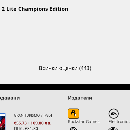
2 Lite Champions Edition
Всички оценки (443)
одавани
Издатели
GRAN TURISMO 7 [PS5]
Rockstar Games
Electronic 
€55.73
109.00 лв.
ПЦД:
€81.30