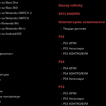
 за Xbox One
Disney Infinity
 за Xbox 360
 за Nintendo SWITCH 2
SKYLANDERS
 за Nintendo SWITCH
Компютърни компоненти
 Nintendo Wii
 за Nintendo Wii U
Твърди дискове
 за Android/iOS
PS5
PS5 ИГРИ
PS5 Аксесоари
 реалност
PS5 КОНТРОЛЕРИ
PS4
PS4 ИГРИ
PS4 КОНТРОЛЕРИ
танции
PS4 Аксесоари
и
PS3
ли
PS3 ИГРИ
за контролери
PS3 Аксесоари
и
PS3 КОНТРОЛЕРИ