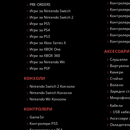
Контролери
PRE-ORDERS
Контролери
Игри за Nintendo Switch
Контролери
Игри за Nintendo Switch 2
Контролери
Игри за PS5
Контролери
Игри за PS4
Контролери
Игри за PS3
Контролери
Игри за Xbox Series X
Игри за XBOX One
АКСЕСОАРИ
Игри за XBOX 360
Слушалки
Игри за Nintendo Wii
Виртуална
Игри за PSP
Камери
КОНЗОЛИ
Стойки
Волани
Nintendo Switch 2 Конзоли
Зарядни с
Nintendo Switch Конзоли
Микрофон
Nintendo Wii Конзоли
Кабели
КОНТРОЛЕРИ
USB кабе
GameSir
Аксесоари 
Контролери PS5
Охладител
Контролери за PS4