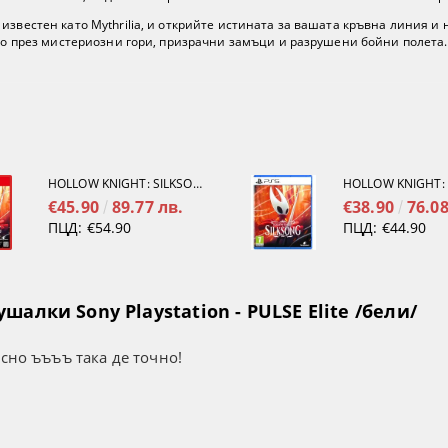
звестен като Mythrilia, и открийте истината за вашата кръвна линия и 
ело през мистериозни гори, призрачни замъци и разрушени бойни полета.
HOLLOW KNIGHT: SILKSONG [NINTENDO SWITCH 2]
€45.90
89.77 лв.
€38.90
76.08
ПЦД:
€54.90
ПЦД:
€44.90
алки Sony Playstation - PULSE Elite /бели/
усно ъъъъ така де точно!