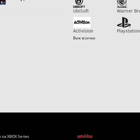
UbiSoft
Warner Br
Activision
Playstatio
Виж всички
amiibo
 за XBOX Series