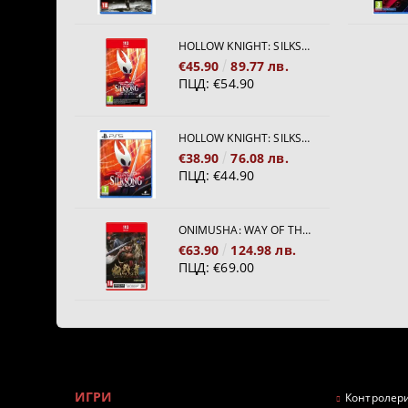
HOLLOW KNIGHT: SILKSONG [NINTENDO SWITCH 2]
€45.90
89.77 лв.
ПЦД:
€54.90
HOLLOW KNIGHT: SILKSONG [PS5]
€38.90
76.08 лв.
ПЦД:
€44.90
ONIMUSHA: WAY OF THE SWORD [NINTENDO SWITCH 2]
€63.90
124.98 лв.
ПЦД:
€69.00
ИГРИ
Контролери