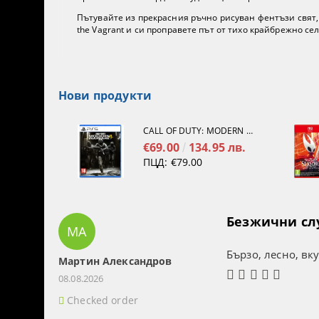
Пътувайте из прекрасния ръчно рисуван фентъзи свят, и
the Vagrant и си проправете път от тихо крайбрежно с
Нови продукти
CALL OF DUTY: MODERN WARFARE 4[PS5]
€69.00
134.95 лв.
ПЦД:
€79.00
Безжични слуш
МА
Бързо, лесно, вк
Мартин Александров
08.08.2026
Checked order