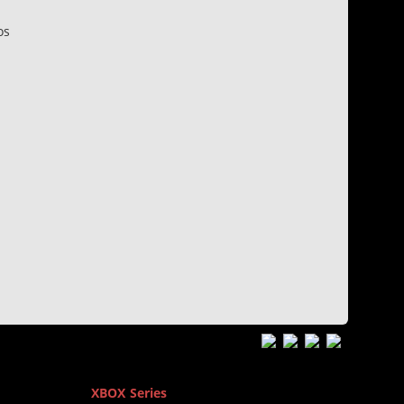
os
n
XBOX Series