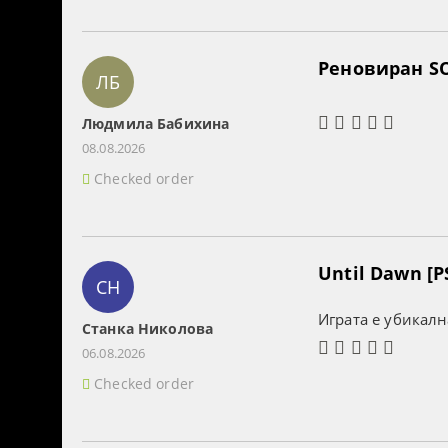
Реновиран SO
ЛБ
Людмила Бабихина
08.08.2026
Checked order
Until Dawn [P
СН
Играта е убикалн
Станка Николова
06.08.2026
Checked order