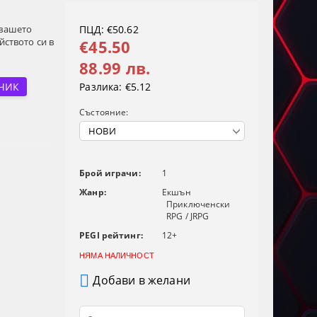
 вашето
ПЦД: €50.62
йството си в
€45.50
88.99 лв.
ЧИК
Разлика:
€5.12
Състояние:
Брой играчи:
1
Жанр:
Екшън
Приключенски
RPG / JRPG
PEGI рейтинг:
12+
НЯМА НАЛИЧНОСТ
Добави в желани