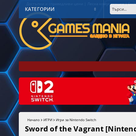
Достъпни и справедливи цени | Лесна комуникация | Експ
КАТЕГОРИИ
Начало
ИГРИ
Игри за Nintendo Switch
Sword of the Vagrant [Ninten