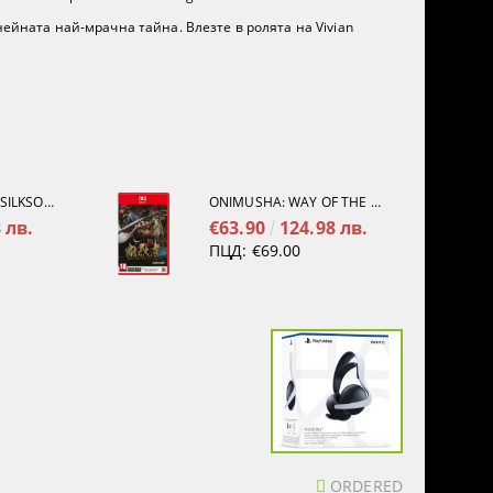
нейната най-мрачна тайна. Влезте в ролята на Vivian
HOLLOW KNIGHT: SILKSONG [PS5]
ONIMUSHA: WAY OF THE SWORD [NINTENDO SWITCH 2]
 лв.
€63.90
124.98 лв.
ПЦД:
€69.00
ORDERED