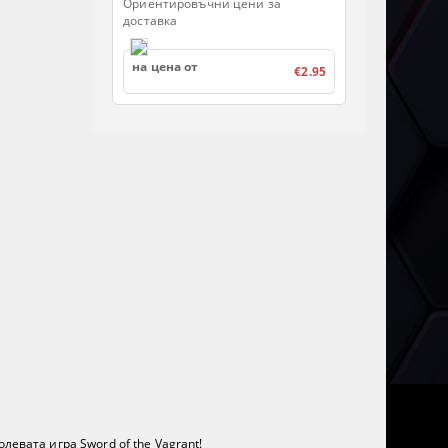
Ориентировъчни цени за
доставка
на цена от
€2.95
евата игра Sword of the Vagrant!