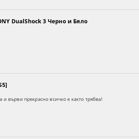
NY DualShock 3 Черно и Бяло
S5]
а и върви прекрасно всичко е както трябва!