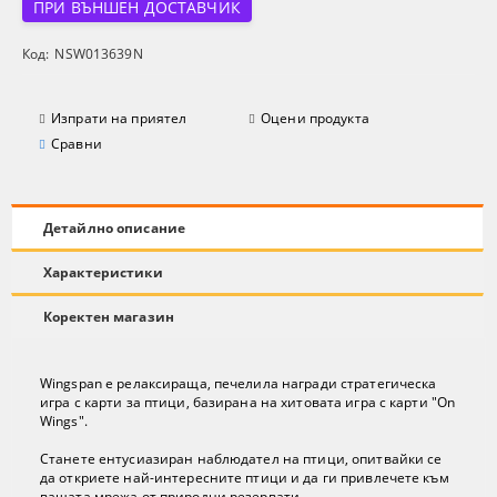
ПРИ ВЪНШЕН ДОСТАВЧИК
Код:
NSW013639N
Изпрати на приятел
Оцени продукта
Сравни
Детайлно описание
Характеристики
Коректен магазин
Wingspan е релаксираща, печелила награди стратегическа
игра с карти за птици, базирана на хитовата игра с карти "On
Wings".
Станете ентусиазиран наблюдател на птици, опитвайки се
да откриете най-интересните птици и да ги привлечете към
вашата мрежа от природни резервати.