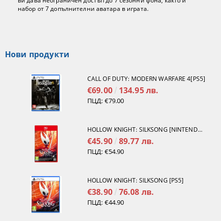
ви дава неограничен достъп до 7 сезонни фона, както и
набор от 7 допълнителни аватара в играта.
Нови продукти
CALL OF DUTY: MODERN WARFARE 4[PS5]
€69.00
134.95 лв.
ПЦД:
€79.00
HOLLOW KNIGHT: SILKSONG [NINTENDO SWITCH 2]
€45.90
89.77 лв.
ПЦД:
€54.90
HOLLOW KNIGHT: SILKSONG [PS5]
€38.90
76.08 лв.
ПЦД:
€44.90