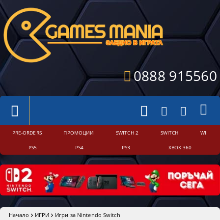
0888 915560
PRE-ORDERS
ПРОМОЦИИ
SWITCH 2
SWITCH
WII
PS5
PS4
PS3
XBOX 360
Начало
ИГРИ
Игри за Nintendo Switch