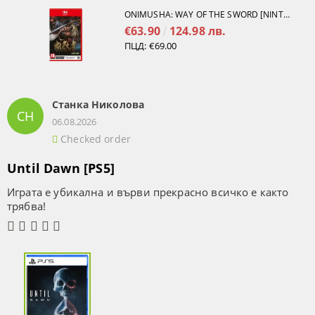
ONIMUSHA: WAY OF THE SWORD [NINTENDO SWITCH 2]
€63.90
124.98 лв.
ПЦД:
€69.00
Станка Николова
СН
06.08.2026
Checked order
Until Dawn [PS5]
Играта е убикална и върви прекрасно всичко е както
трябва!