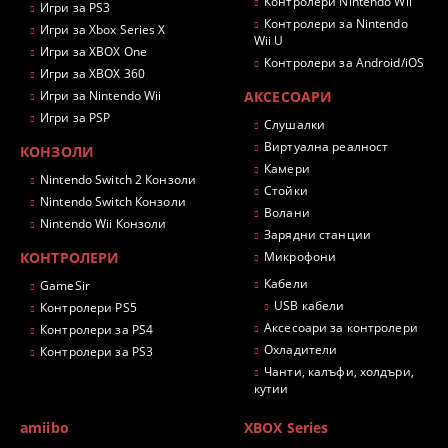
Контролери Nintendo Wii
Игри за PS3
Контролери за Nintendo
Игри за Xbox Series X
Wii U
Игри за XBOX One
Контролери за Android/iOS
Игри за XBOX 360
Игри за Nintendo Wii
АКСЕСОАРИ
Игри за PSP
Слушалки
Виртуална реалност
КОНЗОЛИ
Камери
Nintendo Switch 2 Конзоли
Стойки
Nintendo Switch Конзоли
Волани
Nintendo Wii Конзоли
Зарядни станции
КОНТРОЛЕРИ
Микрофони
Кабели
GameSir
USB кабели
Контролери PS5
Аксесоари за контролери
Контролери за PS4
Охладители
Контролери за PS3
Чанти, калъфи, холдъри,
кутии
amiibo
XBOX Series