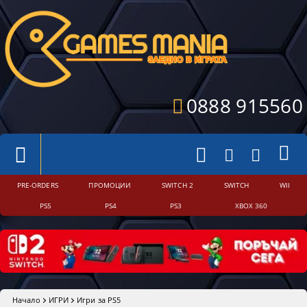
0888 915560
PRE-ORDERS
ПРОМОЦИИ
SWITCH 2
SWITCH
WII
PS5
PS4
PS3
XBOX 360
Начало
ИГРИ
Игри за PS5