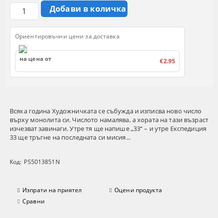
Ориентировъчни цени за доставка
на цена от
€2.95
Всяка година Художничката се събужда и изписва ново число
върху монолита си. Числото намалява, а хората на тази възраст
изчезват завинаги. Утре тя ще напише „33“ – и утре Експедиция
33 ще тръгне на последната си мисия...
Код:
PS5013851N
Изпрати на приятел
Оцени продукта
Сравни