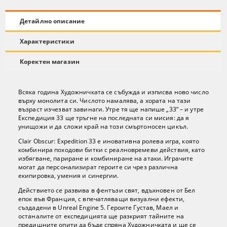
Детайлно описание
Характеристики
Коректен магазин
Всяка година Художничката се събужда и изписва ново число
върху монолита си. Числото намалява, а хората на тази
възраст изчезват завинаги. Утре тя ще напише „33“ – и утре
Експедиция 33 ще тръгне на последната си мисия: да я
унищожи и да сложи край на този смъртоносен цикъл.
Clair Obscur: Expedition 33 е иновативна ролева игра, която
комбинира походови битки с реалновремеви действия, като
избягване, париране и комбиниране на атаки. Играчите
могат да персонализират героите си чрез различна
екипировка, умения и синергии.
Действието се развива в фентъзи свят, вдъхновен от Бел
епок във Франция, с впечатляващи визуални ефекти,
създадени в Unreal Engine 5. Героите Густав, Маел и
останалите от експедицията ще разкрият тайните на
предишните опити да бъде спряна Художничката и ще се