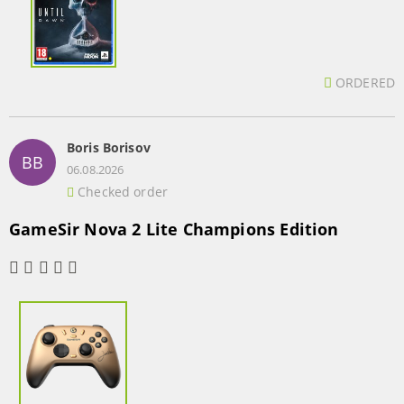
ORDERED
Boris Borisov
BB
06.08.2026
Checked order
GameSir Nova 2 Lite Champions Edition