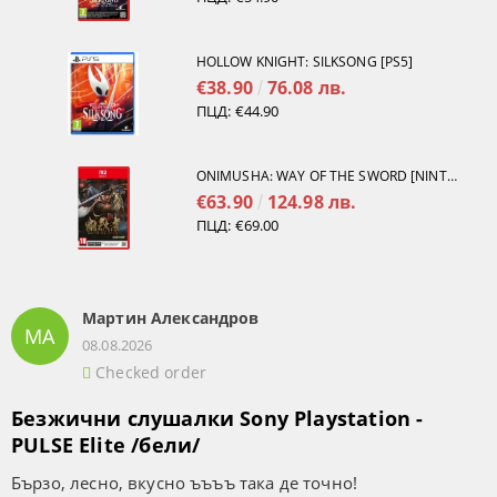
HOLLOW KNIGHT: SILKSONG [PS5]
€38.90
76.08 лв.
ПЦД:
€44.90
ONIMUSHA: WAY OF THE SWORD [NINTENDO SWITCH 2]
€63.90
124.98 лв.
ПЦД:
€69.00
Мартин Александров
МА
08.08.2026
Checked order
Безжични слушалки Sony Playstation -
PULSE Elite /бели/
Бързо, лесно, вкусно ъъъъ така де точно!