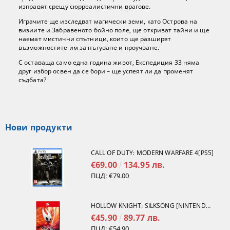
изправят срещу сюрреалистични врагове.
Играчите ще изследват магически земи, като Острова на
визиите и Забравеното бойно поле, ще откриват тайни и ще
наемат мистични спътници, които ще разширят
възможностите им за пътуване и проучване.
С оставаща само една година живот, Експедиция 33 няма
друг избор освен да се бори – ще успеят ли да променят
съдбата?
Нови продукти
CALL OF DUTY: MODERN WARFARE 4[PS5]
€69.00
134.95 лв.
ПЦД:
€79.00
HOLLOW KNIGHT: SILKSONG [NINTENDO SWITCH 2]
€45.90
89.77 лв.
ПЦД:
€54.90