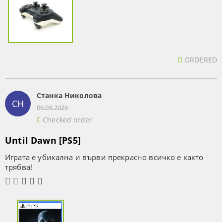
ORDERED
Станка Николова
СН
06.08.2026
Checked order
Until Dawn [PS5]
Играта е убикална и върви прекрасно всичко е както
трябва!