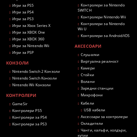
Контролери за Nintendo
Игри за PS5
SWITCH
Игри за PS4
Контролери Nintendo Wii
Игри за PS3
Контролери за Nintendo
Игри за Xbox Series X
Wii U
Игри за XBOX One
Контролери за Android/iOS
Игри за XBOX 360
Игри за Nintendo Wii
АКСЕСОАРИ
Игри за PSP
Слушалки
Виртуална реалност
КОНЗОЛИ
Камери
Nintendo Switch 2 Конзоли
Стойки
Nintendo Switch Конзоли
Волани
Nintendo Wii Конзоли
Зарядни станции
КОНТРОЛЕРИ
Микрофони
Кабели
GameSir
USB кабели
Контролери PS5
Аксесоари за контролери
Контролери за PS4
Охладители
Контролери за PS3
Чанти, калъфи, холдъри,
кутии