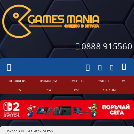
0888 915560
PRE-ORDERS
ПРОМОЦИИ
SWITCH 2
SWITCH
WII
PS5
PS4
PS3
XBOX 360
Начало
ИГРИ
Игри за PS5