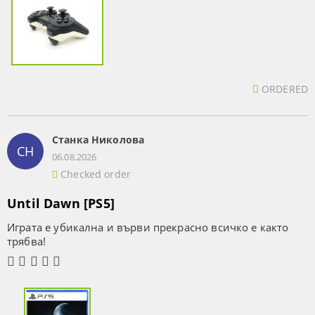
ORDERED
Станка Николова
СН
06.08.2026
Checked order
Until Dawn [PS5]
Играта е убикална и върви прекрасно всичко е както
трябва!