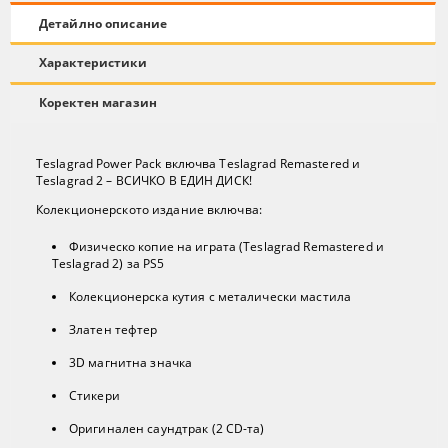
Детайлно описание
Характеристики
Коректен магазин
Teslagrad Power Pack включва Teslagrad Remastered и
Teslagrad 2 – ВСИЧКО В ЕДИН ДИСК!
Колекционерското издание включва:
Физическо копие на играта (Teslagrad Remastered и
Teslagrad 2) за PS5
Колекционерска кутия с металически мастила
Златен тефтер
3D магнитна значка
Стикери
Оригинален саундтрак (2 CD-та)