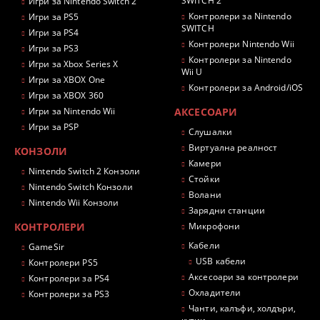
SWITCH 2
Игри за Nintendo Switch 2
Контролери за Nintendo
Игри за PS5
SWITCH
Игри за PS4
Контролери Nintendo Wii
Игри за PS3
Контролери за Nintendo
Игри за Xbox Series X
Wii U
Игри за XBOX One
Контролери за Android/iOS
Игри за XBOX 360
Игри за Nintendo Wii
АКСЕСОАРИ
Игри за PSP
Слушалки
Виртуална реалност
КОНЗОЛИ
Камери
Nintendo Switch 2 Конзоли
Стойки
Nintendo Switch Конзоли
Волани
Nintendo Wii Конзоли
Зарядни станции
КОНТРОЛЕРИ
Микрофони
Кабели
GameSir
USB кабели
Контролери PS5
Аксесоари за контролери
Контролери за PS4
Охладители
Контролери за PS3
Чанти, калъфи, холдъри,