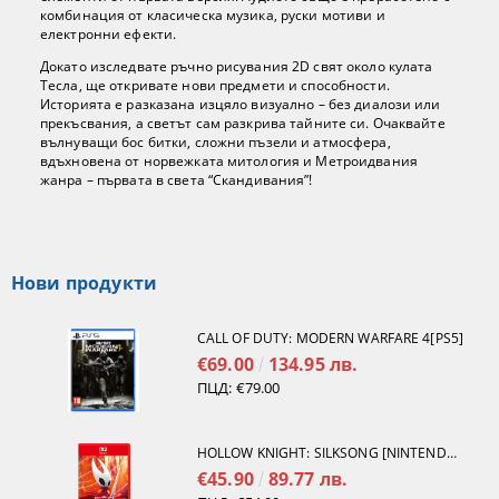
комбинация от класическа музика, руски мотиви и
електронни ефекти.
Докато изследвате ръчно рисувания 2D свят около кулата
Тесла, ще откривате нови предмети и способности.
Историята е разказана изцяло визуално – без диалози или
прекъсвания, а светът сам разкрива тайните си. Очаквайте
вълнуващи бос битки, сложни пъзели и атмосфера,
вдъхновена от норвежката митология и Метроидвания
жанра – първата в света “Скандивания”!
Нови продукти
CALL OF DUTY: MODERN WARFARE 4[PS5]
€69.00
134.95 лв.
ПЦД:
€79.00
HOLLOW KNIGHT: SILKSONG [NINTENDO SWITCH 2]
€45.90
89.77 лв.