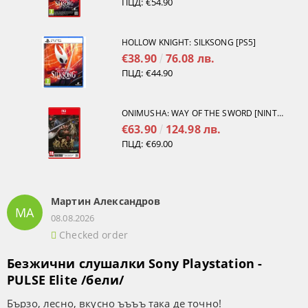
ПЦД:
€54.90
HOLLOW KNIGHT: SILKSONG [PS5]
€38.90
76.08 лв.
ПЦД:
€44.90
ONIMUSHA: WAY OF THE SWORD [NINTENDO SWITCH 2]
€63.90
124.98 лв.
ПЦД:
€69.00
Мартин Александров
МА
08.08.2026
Checked order
Безжични слушалки Sony Playstation -
PULSE Elite /бели/
Бързо, лесно, вкусно ъъъъ така де точно!