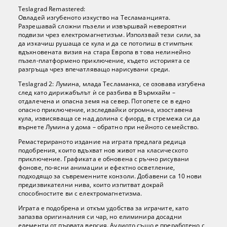
Teslagrad Remastered:
Овладей изгубеното изкуство на Тесламанцията.
Разрешавай сложни пъзели и извършвай невероятни
подвизи чрез електромагнетизъм. Използвай тези сили, за
да изкачиш рушаща се кула и да се потопиш в стимпънк
вдъхновената визия на стара Европа в това нелинейно
пъзел-платформено приключение, където историята се
разгръща чрез впечатляващо нарисувани среди.
Teslagrad 2: Лумина, млада Тесламанка, се озовава изгубена
след като дирижабълът ѝ се разбива в Върмхайм –
отдалечена и опасна земя на север. Потопете се в едно
опасно приключение, изследвайки огромна, изоставена
кула, извисяваща се над долина с фиорд, в стремежа си да
върнете Лумина у дома – обратно при нейното семейство.
Ремастерираното издание на играта предлага редица
подобрения, които вдъхват нов живот на класическото
приключение. Графиката е обновена с ръчно рисувани
фонове, по-ясни анимации и ефектно осветление,
подходящо за съвременните конзоли. Добавени са 10 нови
предизвикателни нива, които изпитват докрай
способностите ви с електромагнетизма.
Играта е подобрена и откъм удобства за играчите, като
запазва оригиналния си чар, но елиминира досадни
елементи от първата версия. Аудиото също е преработено с