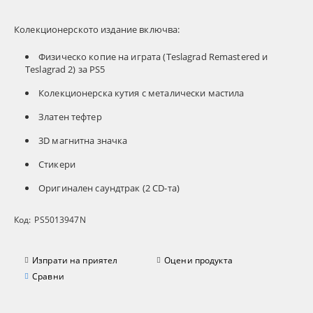
Колекционерското издание включва:
Физическо копие на играта (Teslagrad Remastered и
Teslagrad 2) за PS5
Колекционерска кутия с металически мастила
Златен тефтер
3D магнитна значка
Стикери
Оригинален саундтрак (2 CD-та)
Код:
PS5013947N
Изпрати на приятел
Оцени продукта
Сравни