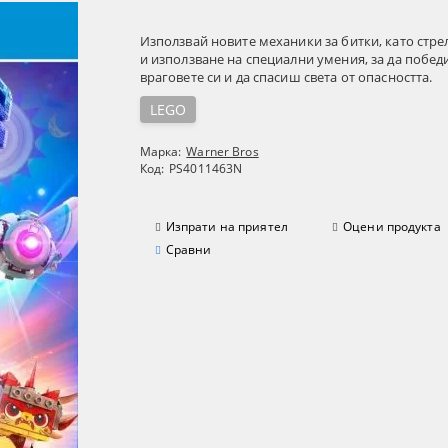
Използвай новите механики за битки, като стре
и използване на специални умения, за да побе
враговете си и да спасиш света от опасността.
LEGO
Марка:
Warner Bros
Код:
PS4011463N
Изпрати на приятел
Оцени продукта
Сравни