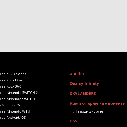
amiibo
 за XBOX Series
 за Xbox One
Disney Infinity
 за Xbox 360
 за Nintendo SWITCH 2
SKYLANDERS
 за Nintendo SWITCH
Компютърни компоненти
 Nintendo Wii
 за Nintendo Wii U
Твърди дискове
 за Android/iOS
PS5