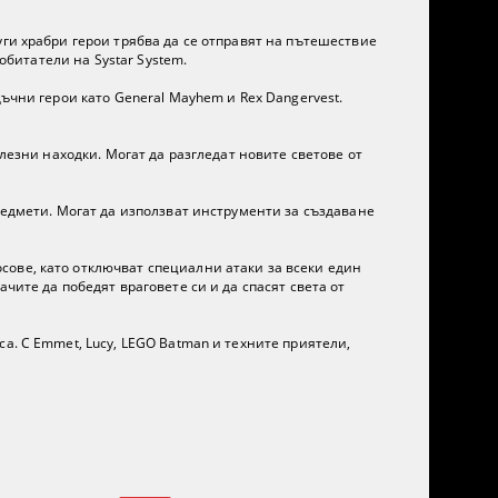
уги храбри герои трябва да се отправят на пътешествие
обитатели на Systar System.
ъчни герои като General Mayhem и Rex Dangervest.
лезни находки. Могат да разгледат новите светове от
редмети. Могат да използват инструменти за създаване
сове, като отключват специални атаки за всеки един
чите да победят враговете си и да спасят света от
а. С Emmet, Lucy, LEGO Batman и техните приятели,