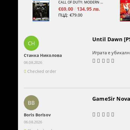
CALL OF DUTY: MODERN WARFARE 4[PS5]
€69.00
134.95 лв.
ПЦД:
€79.00
Until Dawn [P
СН
Играта е убикалн
Станка Николова
06.08.2026
Checked order
GameSir Nova 
BB
Boris Borisov
06.08.2026