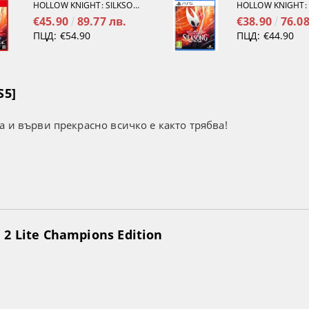
HOLLOW KNIGHT: SILKSONG [NINTENDO SWITCH 2]
€45.90
89.77 лв.
€38.90
76.08
ПЦД:
€54.90
ПЦД:
€44.90
S5]
а и върви прекрасно всичко е както трябва!
2 Lite Champions Edition