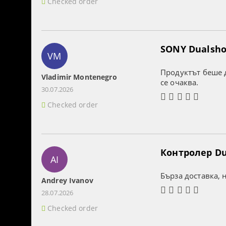
Checked order
SONY Dualshoc
VM
Продуктът беше д
Vladimir Montenegro
се очаква.
30.07.2026
Checked order
Контролер Dua
AI
Бърза доставка, 
Andrey Ivanov
28.07.2026
Checked order