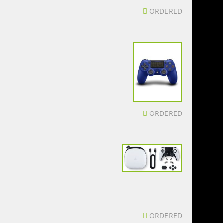
ORDERED
ORDERED
ORDERED