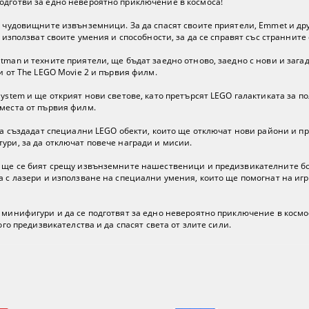
одготви за едно невероятно приключение в космоса!
а чудовищните извънземници. За да спасят своите приятели, Emmet и др
 използват своите умения и способности, за да се справят със странните 
tman и техните приятели, ще бъдат заедно отново, заедно с нови и загад
и от The LEGO Movie 2 и първия филм.
ystem и ще открият нови светове, като претърсят LEGO галактиката за по
 места от първия филм.
 да създадат специални LEGO обекти, които ще отключат нови райони и п
ури, за да отключат повече награди и мисии.
е ще се бият срещу извънземните нашественици и предизвикателните бо
а с лазери и използване на специални умения, които ще помогнат на игра
 минифигури и да се подготвят за едно невероятно приключение в космос
ого предизвикателства и да спасят света от злите сили.