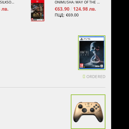
HOLLOW KNIGHT: SILKSONG [PS5]
ONIMUSHA: WAY OF THE SWORD [NINTENDO SWITCH 2]
 лв.
€63.90
124.98 лв.
ПЦД:
€69.00
ORDERED