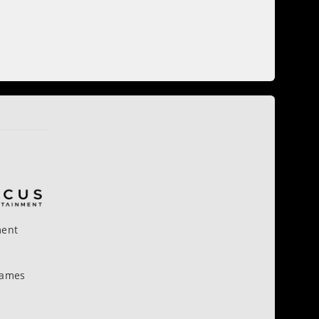
ment
Games