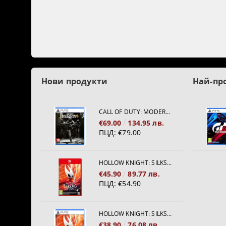
Нови продукти
Най-пр
CALL OF DUTY: MODERN WARFARE 4[PS5]
€69.00
134.95 лв.
ПЦД:
€79.00
HOLLOW KNIGHT: SILKSONG [NINTENDO SWITCH 2]
€45.90
89.77 лв.
ПЦД:
€54.90
HOLLOW KNIGHT: SILKSONG [PS5]
€38.90
76.08 лв.