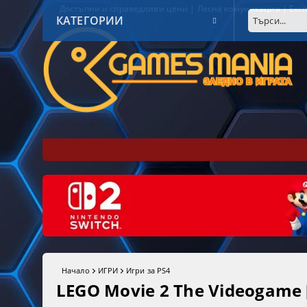
Достъпни и справедливи цени | Лесна комуникация | Експ
КАТЕГОРИИ
Начало
ИГРИ
Игри за PS4
LEGO Movie 2 The Videogame 