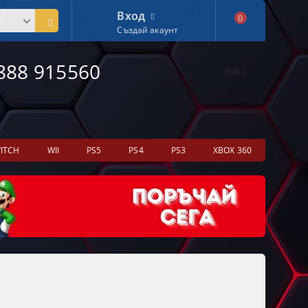
Вход
0
Създай акаунт
888 915560
EUR
ITCH
WII
PS5
PS4
PS3
XBOX 360