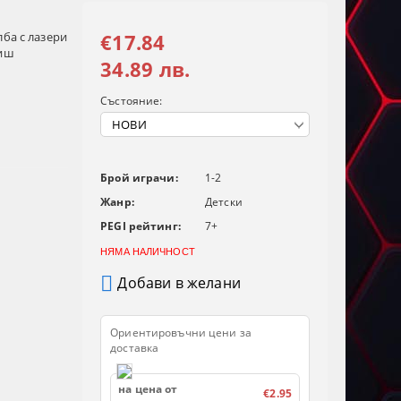
лба с лазери
€17.84
диш
34.89 лв.
Състояние:
Брой играчи:
1-2
Жанр:
Детски
PEGI рейтинг:
7+
НЯМА НАЛИЧНОСТ
Добави в желани
Ориентировъчни цени за
доставка
на цена от
€2.95