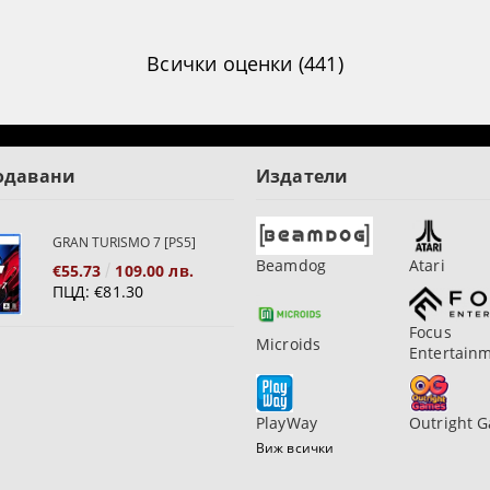
Всички оценки (441)
одавани
Издатели
GRAN TURISMO 7 [PS5]
Beamdog
Atari
€55.73
109.00 лв.
ПЦД:
€81.30
Focus
Microids
Entertain
PlayWay
Outright 
Виж всички