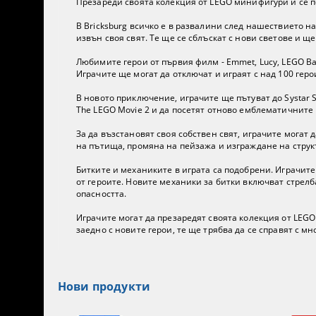
Презареди своята колекция от LEGO минифигури и се п
В Bricksburg всичко е в развалини след нашествието н
извън своя свят. Те ще се сблъскат с нови светове и ще
Любимите герои от първия филм - Emmet, Lucy, LEGO Ba
Играчите ще могат да отключат и играят с над 100 геро
В новото приключение, играчите ще пътуват до Systar S
The LEGO Movie 2 и да посетят отново емблематичните
За да възстановят своя собствен свят, играчите могат
на пътища, промяна на пейзажа и изграждане на структ
Битките и механиките в играта са подобрени. Играчит
от героите. Новите механики за битки включват стрелб
опасността.
Играчите могат да презаредят своята колекция от LEGO
заедно с новите герои, те ще трябва да се справят с мн
Нови продукти