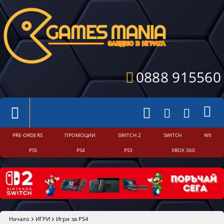
0888 915560
PRE-ORDERS
ПРОМОЦИИ
SWITCH 2
SWITCH
WII
PS5
PS4
PS3
XBOX 360
Начало
ИГРИ
Игри за PS4