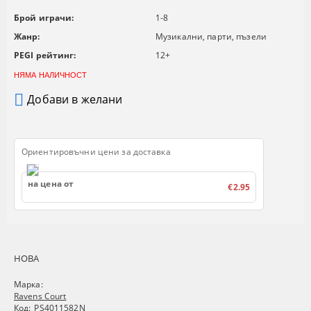
Брой играчи:
1-8
Жанр:
Музикални, парти, пъзели
PEGI рейтинг:
12+
НЯМА НАЛИЧНОСТ
Добави в желани
Ориентировъчни цени за доставка
на цена от
€2.95
НОВА
Марка:
Ravens Court
Код:
PS4011582N