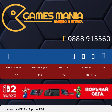
0888 915560
PRE-ORDERS
ПРОМОЦИИ
SWITCH 2
SWITCH
WII
PS5
PS4
PS3
XBOX 360
Начало
ИГРИ
Игри за PS4