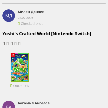
Милен Дончев
МД
27.07.2026
Checked order
Yoshi's Crafted World [Nintendo Switch]
ORDERED
Богомил Ангелов
БА