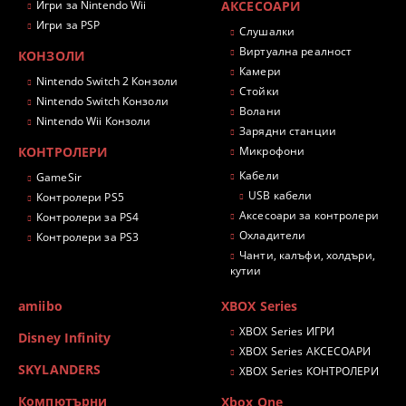
Игри за Nintendo Wii
АКСЕСОАРИ
Игри за PSP
Слушалки
Виртуална реалност
КОНЗОЛИ
Камери
Nintendo Switch 2 Конзоли
Стойки
Nintendo Switch Конзоли
Волани
Nintendo Wii Конзоли
Зарядни станции
КОНТРОЛЕРИ
Микрофони
Кабели
GameSir
USB кабели
Контролери PS5
Аксесоари за контролери
Контролери за PS4
Охладители
Контролери за PS3
Чанти, калъфи, холдъри,
кутии
amiibo
XBOX Series
XBOX Series ИГРИ
Disney Infinity
XBOX Series АКСЕСОАРИ
SKYLANDERS
XBOX Series КОНТРОЛЕРИ
Компютърни
Xbox One