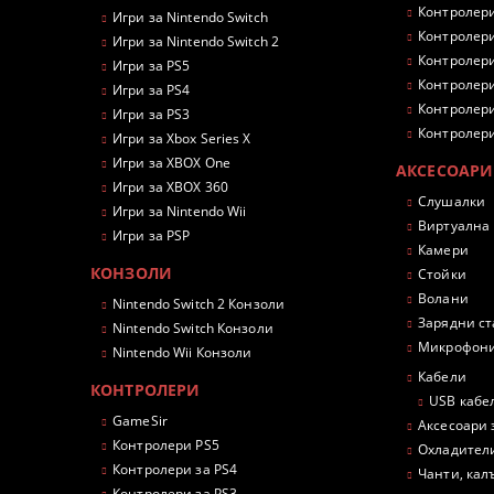
Контролери
Игри за Nintendo Switch
Контролери
Игри за Nintendo Switch 2
Контролери
Игри за PS5
Контролери
Игри за PS4
Контролери
Игри за PS3
Контролери
Игри за Xbox Series X
Игри за XBOX One
АКСЕСОАРИ
Игри за XBOX 360
Слушалки
Игри за Nintendo Wii
Виртуална
Игри за PSP
Камери
КОНЗОЛИ
Стойки
Волани
Nintendo Switch 2 Конзоли
Зарядни с
Nintendo Switch Конзоли
Микрофон
Nintendo Wii Конзоли
Кабели
КОНТРОЛЕРИ
USB кабе
GameSir
Аксесоари 
Контролери PS5
Охладител
Контролери за PS4
Чанти, кал
Контролери за PS3