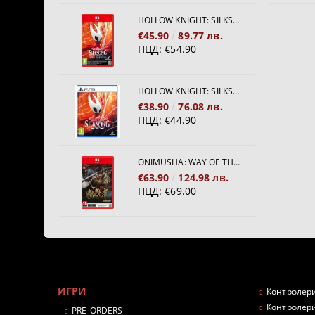
HOLLOW KNIGHT: SILKSONG [NINTENDO SWITCH 2]
€45.90
89.77 лв.
ПЦД:
€54.90
HOLLOW KNIGHT: SILKSONG [PS5]
€38.90
76.08 лв.
ПЦД:
€44.90
ONIMUSHA: WAY OF THE SWORD [NINTENDO SWITCH 2]
€63.90
124.98 лв.
ПЦД:
€69.00
ИГРИ
Контролери
Контролери
PRE-ORDERS