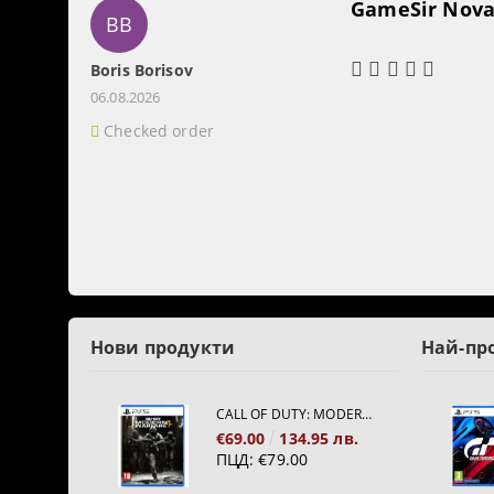
GameSir Nova 
BB
Boris Borisov
06.08.2026
Checked order
Нови продукти
Най-пр
CALL OF DUTY: MODERN WARFARE 4[PS5]
€69.00
134.95 лв.
ПЦД:
€79.00