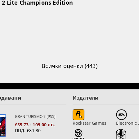
2 Lite Champions Edition
Всички оценки (443)
одавани
Издатели
GRAN TURISMO 7 [PS5]
Rockstar Games
Electronic 
€55.73
109.00 лв.
ПЦД:
€81.30