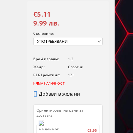
€5.11
9.99 лв.
Състояние:
Брой играчи:
1-2
Жанр:
Спортни
PEGI рейтинг:
12+
НЯМА НАЛИЧНОСТ
Добави в желани
Ориентировъчни цени за
доставка
на цена от
€2.95