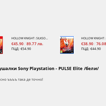
HOLLOW KNIGHT: SILKSONG [NINTENDO SWITCH 2]
€45.90
89.77 лв.
€38.90
76.08
ПЦД:
€54.90
ПЦД:
€44.90
алки Sony Playstation - PULSE Elite /бели/
усно ъъъъ така де точно!