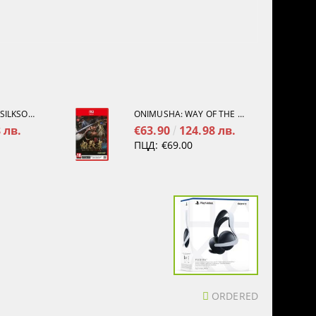
HOLLOW KNIGHT: SILKSONG [PS5]
ONIMUSHA: WAY OF THE SWORD [NINTENDO SWITCH 2]
 лв.
€63.90
124.98 лв.
ПЦД:
€69.00
ORDERED