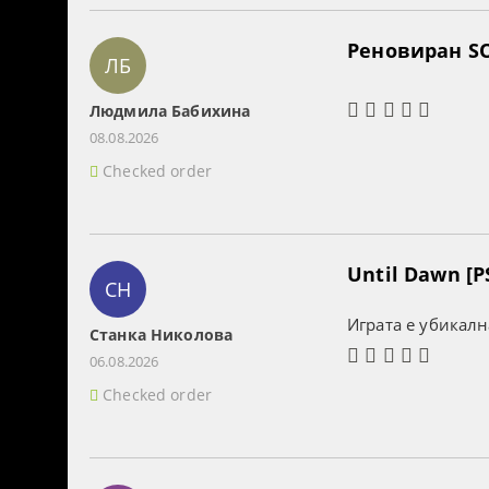
Реновиран SO
ЛБ
Людмила Бабихина
08.08.2026
Checked order
Until Dawn [P
СН
Играта е убикалн
Станка Николова
06.08.2026
Checked order