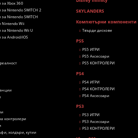
Disney Infinity
 за Xbox 360
 за Nintendo SWITCH 2
SKYLANDERS
 за Nintendo SWITCH
Компютърни компоненти
 Nintendo Wii
 за Nintendo Wii U
Твърди дискове
 за Android/iOS
PS5
PS5 ИГРИ
PS5 Аксесоари
 реалност
PS5 КОНТРОЛЕРИ
PS4
PS4 ИГРИ
PS4 КОНТРОЛЕРИ
танции
PS4 Аксесоари
и
PS3
ли
PS3 ИГРИ
за контролери
PS3 Аксесоари
и
PS3 КОНТРОЛЕРИ
ъфи, холдъри, кутии