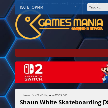
Достъпни и справедливи цени | Лесна комуникация | Експ
КАТЕГОРИИ
Начало
ИГРИ
Игри за XBOX 360
Shaun White Skateboarding [