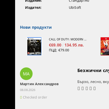
Издание:
Стандартно
Издател:
UbiSoft
Нови продукти
CALL OF DUTY: MODERN WARFARE 4[PS5]
€69.00
134.95 лв.
ПЦД:
€79.00
Безжични слуш
МА
Бързо, лесно, вк
Мартин Александров
08.08.2026
Checked order