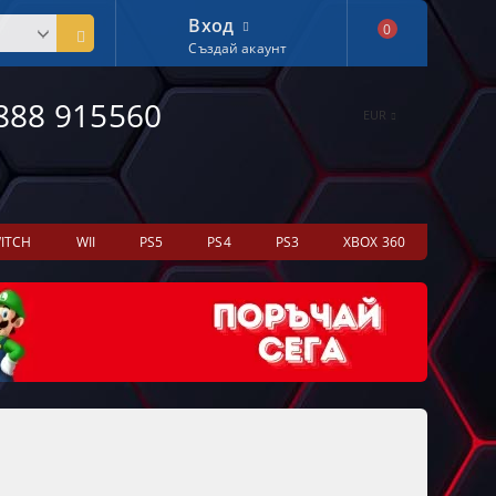
Вход
0
Създай акаунт
888 915560
EUR
ITCH
WII
PS5
PS4
PS3
XBOX 360