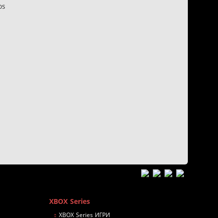
os
n
XBOX Series
XBOX Series ИГРИ