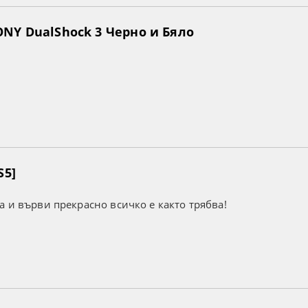
NY DualShock 3 Черно и Бяло
S5]
а и върви прекрасно всичко е както трябва!