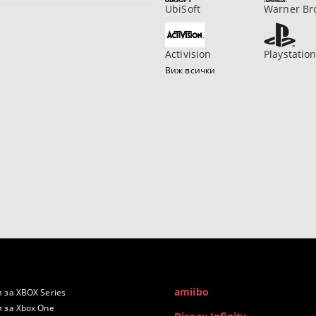
UbiSoft
Warner Br
Activision
Playstatio
Виж всички
amiibo
 за XBOX Series
 за Xbox One