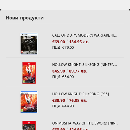
Нови продукти
CALL OF DUTY: MODERN WARFARE 4[PS5]
€69.00
134.95 лв.
ПЦД:
€79.00
HOLLOW KNIGHT: SILKSONG [NINTENDO SWITCH 2]
€45.90
89.77 лв.
ПЦД:
€54.90
HOLLOW KNIGHT: SILKSONG [PS5]
€38.90
76.08 лв.
ПЦД:
€44.90
ONIMUSHA: WAY OF THE SWORD [NINTENDO SWITCH 2]
€63.90
124.98 лв.