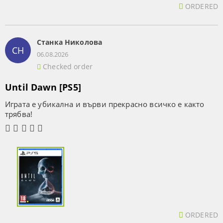
ORDERED
Станка Николова
СН
06.08.2026
Checked order
Until Dawn [PS5]
Играта е убикална и върви прекрасно всичко е както
трябва!
ORDERED