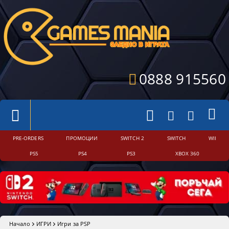
0888 915560
PRE-ORDERS
ПРОМОЦИИ
SWITCH 2
SWITCH
WII
PS5
PS4
PS3
XBOX 360
Начало
ИГРИ
Игри за PSP