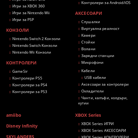
Контролери за Android/iOS
Игри за XBOX 360
Игри за Nintendo Wii
АКСЕСОАРИ
Игри за PSP
Слушалки
Виртуална реалност
КОНЗОЛИ
Камери
Nintendo Switch 2 Конзоли
Стойки
Nintendo Switch Конзоли
Волани
Nintendo Wii Конзоли
Зарядни станции
КОНТРОЛЕРИ
Микрофони
Кабели
GameSir
USB кабели
Контролери PS5
Аксесоари за контролери
Контролери за PS4
Охладители
Контролери за PS3
Чанти, калъфи, холдъри,
кутии
amiibo
XBOX Series
XBOX Series ИГРИ
Disney Infinity
XBOX Series АКСЕСОАРИ
SKYLANDERS
XBOX Series КОНТРОЛЕРИ