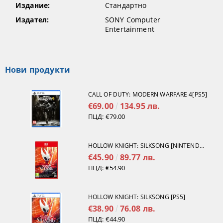
Издание:
Стандартно
Издател:
SONY Computer
Entertainment
Нови продукти
CALL OF DUTY: MODERN WARFARE 4[PS5]
€69.00
134.95 лв.
ПЦД:
€79.00
HOLLOW KNIGHT: SILKSONG [NINTENDO SWITCH 2]
€45.90
89.77 лв.
ПЦД:
€54.90
HOLLOW KNIGHT: SILKSONG [PS5]
€38.90
76.08 лв.
ПЦД:
€44.90