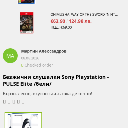
ONIMUSHA: WAY OF THE SWORD [NINTENDO SWITCH 2]
€63.90
124.98 лв.
ПЦД:
€69.00
Мартин Александров
МА
08.08.2026
Checked order
Безжични слушалки Sony Playstation -
PULSE Elite /бели/
Бързо, лесно, вкусно ъъъъ така де точно!