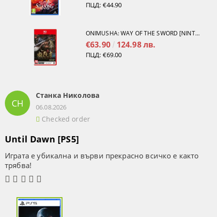
ПЦД:
€44.90
ONIMUSHA: WAY OF THE SWORD [NINTENDO SWITCH 2]
€63.90
124.98 лв.
ПЦД:
€69.00
Станка Николова
СН
06.08.2026
Checked order
Until Dawn [PS5]
Играта е убикална и върви прекрасно всичко е както
трябва!