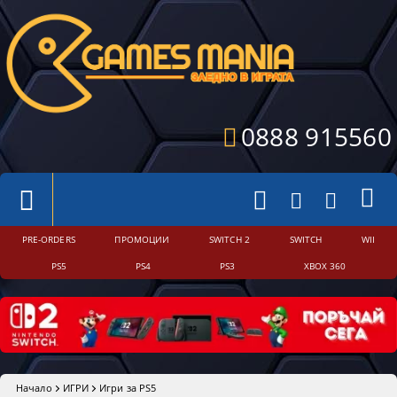
0888 915560
PRE-ORDERS
ПРОМОЦИИ
SWITCH 2
SWITCH
WII
PS5
PS4
PS3
XBOX 360
Начало
ИГРИ
Игри за PS5