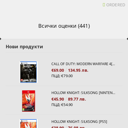
ORDERED
Всички оценки (441)
Нови продукти
CALL OF DUTY: MODERN WARFARE 4[PS5]
€69.00
134.95 лв.
ПЦД:
€79.00
HOLLOW KNIGHT: SILKSONG [NINTENDO SWITCH 2]
€45.90
89.77 лв.
ПЦД:
€54.90
HOLLOW KNIGHT: SILKSONG [PS5]
€38.90
76.08 лв.