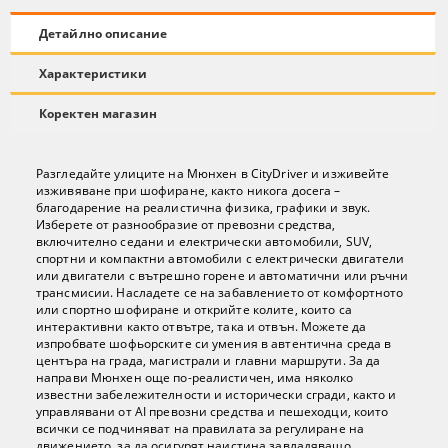
Детайлно описание
Характеристики
Коректен магазин
Разгледайте улиците на Мюнхен в CityDriver и изживейте
изживяване при шофиране, както никога досега –
благодарение на реалистична физика, графики и звук.
Изберете от разнообразие от превозни средства,
включително седани и електрически автомобили, SUV,
спортни и компактни автомобили с електрически двигатели
или двигатели с вътрешно горене и автоматични или ръчни
трансмисии. Насладете се на забавлението от комфортното
или спортно шофиране и открийте колите, които са
интерактивни както отвътре, така и отвън. Можете да
изпробвате шофьорските си умения в автентична среда в
центъра на града, магистрали и главни маршрути. За да
направи Мюнхен още по-реалистичен, има няколко
известни забележителности и исторически сгради, както и
управлявани от AI превозни средства и пешеходци, които
всички се подчиняват на правилата за регулиране на
движението, за да осигурят наистина завладяващо