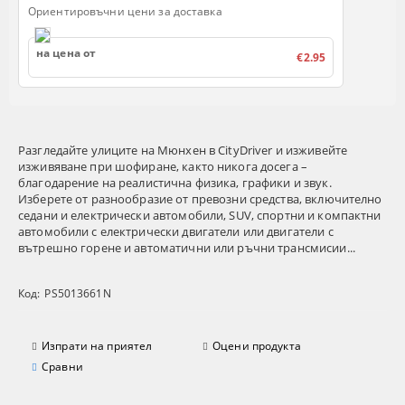
Ориентировъчни цени за доставка
на цена от
€2.95
Разгледайте улиците на Мюнхен в CityDriver и изживейте
изживяване при шофиране, както никога досега –
благодарение на реалистична физика, графики и звук.
Изберете от разнообразие от превозни средства, включително
седани и електрически автомобили, SUV, спортни и компактни
автомобили с електрически двигатели или двигатели с
вътрешно горене и автоматични или ръчни трансмисии...
Код:
PS5013661N
Изпрати на приятел
Оцени продукта
Сравни