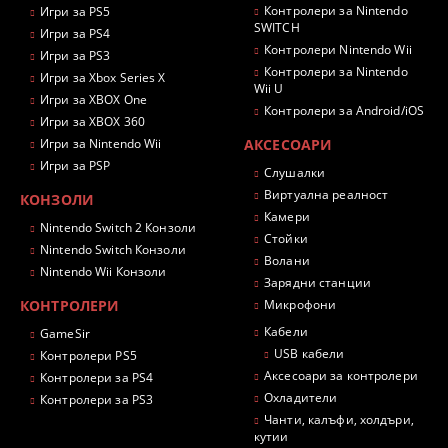
Контролери за Nintendo
Игри за PS5
SWITCH
Игри за PS4
Контролери Nintendo Wii
Игри за PS3
Контролери за Nintendo
Игри за Xbox Series X
Wii U
Игри за XBOX One
Контролери за Android/iOS
Игри за XBOX 360
Игри за Nintendo Wii
АКСЕСОАРИ
Игри за PSP
Слушалки
Виртуална реалност
КОНЗОЛИ
Камери
Nintendo Switch 2 Конзоли
Стойки
Nintendo Switch Конзоли
Волани
Nintendo Wii Конзоли
Зарядни станции
КОНТРОЛЕРИ
Микрофони
Кабели
GameSir
USB кабели
Контролери PS5
Аксесоари за контролери
Контролери за PS4
Охладители
Контролери за PS3
Чанти, калъфи, холдъри,
кутии