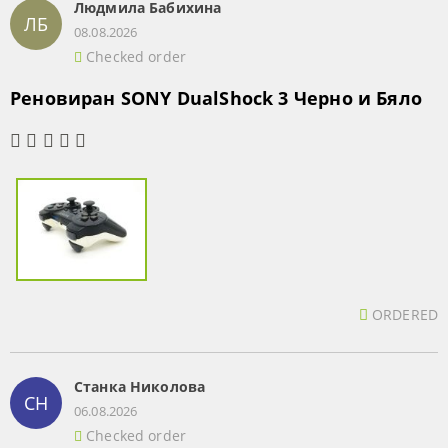
Людмила Бабихина
ЛБ
08.08.2026
Checked order
Реновиран SONY DualShock 3 Черно и Бяло
ORDERED
Станка Николова
СН
06.08.2026
Checked order