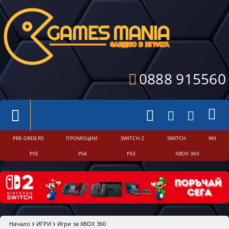
0888 915560
PRE-ORDERS
ПРОМОЦИИ
SWITCH 2
SWITCH
WII
PS5
PS4
PS3
XBOX 360
Начало
ИГРИ
Игри за XBOX 360