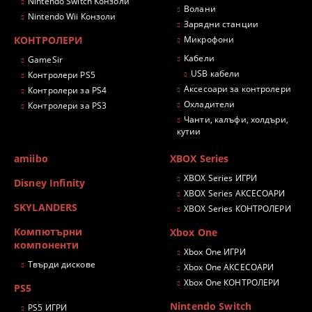
Nintendo Switch Конзоли
Волани
Nintendo Wii Конзоли
Зарядни станции
КОНТРОЛЕРИ
Микрофони
Кабели
GameSir
USB кабели
Контролери PS5
Аксесоари за контролери
Контролери за PS4
Охладители
Контролери за PS3
Чанти, калъфи, холдъри,
кутии
amiibo
XBOX Series
XBOX Series ИГРИ
Disney Infinity
XBOX Series АКСЕСОАРИ
SKYLANDERS
XBOX Series КОНТРОЛЕРИ
Компютърни
Xbox One
компоненти
Xbox One ИГРИ
Твърди дискове
Xbox One АКСЕСОАРИ
Xbox One КОНТРОЛЕРИ
PS5
Nintendo Switch
PS5 ИГРИ