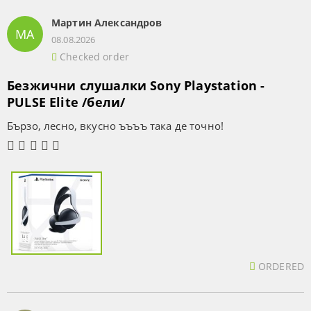
Мартин Александров
МА
08.08.2026
Checked order
Безжични слушалки Sony Playstation -
PULSE Elite /бели/
Бързо, лесно, вкусно ъъъъ така де точно!
ORDERED