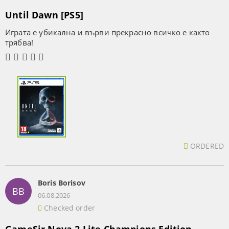
Until Dawn [PS5]
Играта е убикална и върви прекрасно всичко е както
трябва!
ORDERED
Boris Borisov
BB
06.08.2026
Checked order