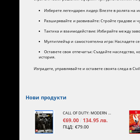
Изберете легендарен лидер: Влезте в ролята на и
Разширявайте и развивайте: Стройте градове и ч
Тактика и взаимодействие: Избирайте между заво
Мултиплейър и самостоятелна игра: Насладете се
Оставете своя отпечатък: Създайте наследство, к
история.
Изградете, управлявайте и оставете своята следа в Civiliz
Нови продукти
CALL OF DUTY: MODERN WARFARE 4[PS5]
€69.00
134.95 лв.
ПЦД:
€79.00