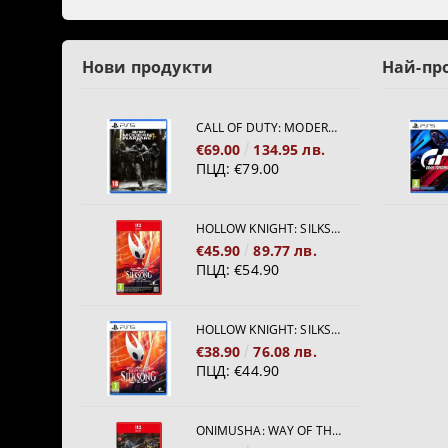
Нови продукти
Най-пр
CALL OF DUTY: MODERN WARFARE 4[PS5]
€69.00
134.95 лв.
ПЦД:
€79.00
HOLLOW KNIGHT: SILKSONG [NINTENDO SWITCH 2]
€45.90
89.77 лв.
ПЦД:
€54.90
HOLLOW KNIGHT: SILKSONG [PS5]
€38.90
76.08 лв.
ПЦД:
€44.90
ONIMUSHA: WAY OF THE SWORD [NINTENDO SWITCH 2]