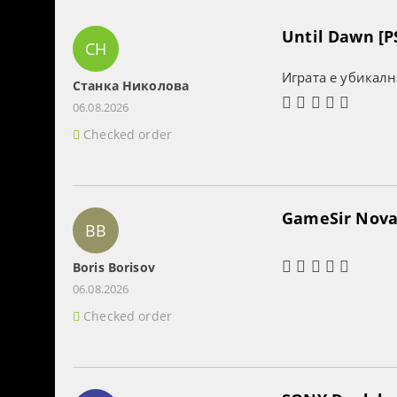
Until Dawn [P
СН
Играта е убикалн
Станка Николова
06.08.2026
Checked order
GameSir Nova 
BB
Boris Borisov
06.08.2026
Checked order