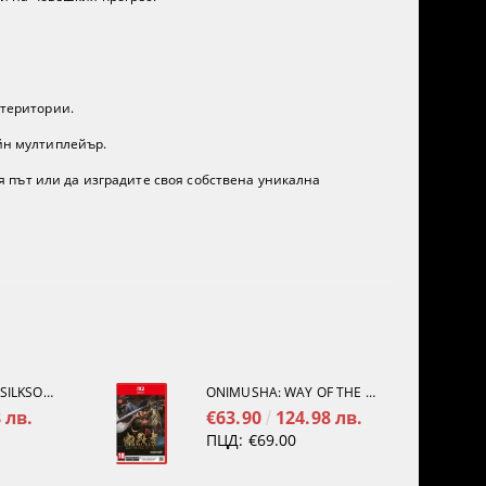
 територии.
йн мултиплейър.
я път или да изградите своя собствена уникална
HOLLOW KNIGHT: SILKSONG [PS5]
ONIMUSHA: WAY OF THE SWORD [NINTENDO SWITCH 2]
 лв.
€63.90
124.98 лв.
ПЦД:
€69.00