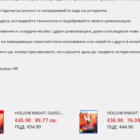
сторическа личност и направлявайте хода на историята.
удеса, изследвайте технологии и подобрявайте своята цивилизация.
евание и сътрудничество с други цивилизации, докато изследвате нови
 на завладяващо самостоятелно изживяване или играйте с други в онла
оето ще отеква през вековете, като решите дали да следвате исторически
ation VII!
HOLLOW KNIGHT: SILKSONG [NINTENDO SWITCH 2]
€45.90
89.77 лв.
€38.90
76.08
ПЦД:
€54.90
ПЦД:
€44.90