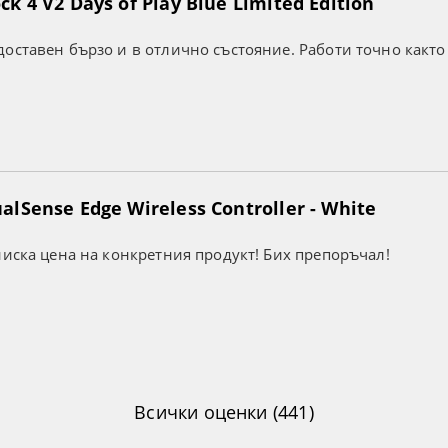
k 4 V2 Days of Play Blue Limited Edition
оставен бързо и в отлично състояние. Работи точно както
lSense Edge Wireless Controller - White
ниска цена на конкретния продукт! Бих препоръчал!
Всички оценки (441)