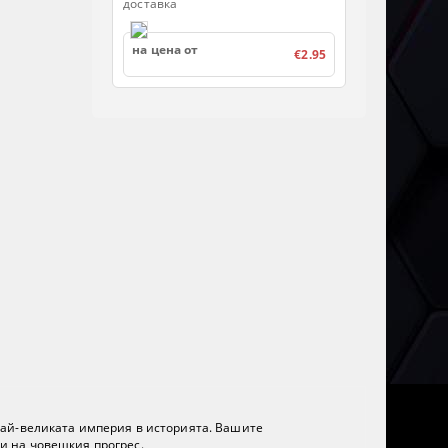
доставка
на цена от
€2.95
е най-великата империя в историята. Вашите
и на човешкия прогрес.