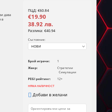
ПЦД: €60.84
ви дава
€19.90
 в
38.92 лв.
Разлика:
€40.94
Състояние:
Брой играчи:
1
Жанр:
Стратегии
Симулации
PEGI рейтинг:
12+
НЯМА НАЛИЧНОСТ
Добави в желани
Ориентировъчни цени за