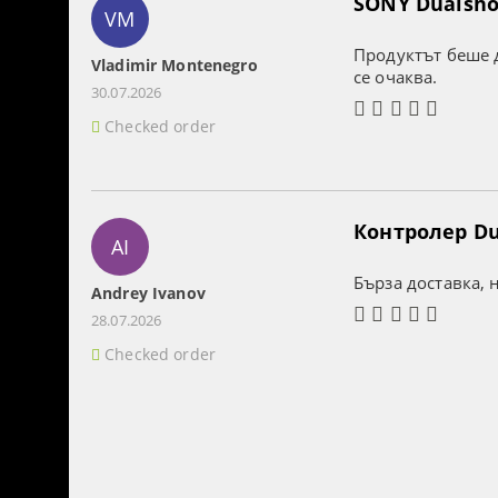
SONY Dualshoc
VM
Продуктът беше д
Vladimir Montenegro
се очаква.
30.07.2026
Checked order
Контролер Dua
AI
Бърза доставка, 
Andrey Ivanov
28.07.2026
Checked order