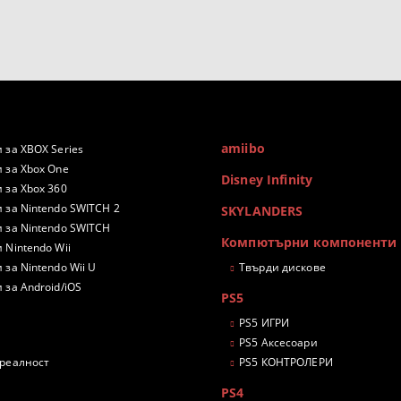
amiibo
 за XBOX Series
 за Xbox One
Disney Infinity
 за Xbox 360
 за Nintendo SWITCH 2
SKYLANDERS
 за Nintendo SWITCH
Компютърни компоненти
 Nintendo Wii
 за Nintendo Wii U
Твърди дискове
 за Android/iOS
PS5
PS5 ИГРИ
PS5 Аксесоари
 реалност
PS5 КОНТРОЛЕРИ
PS4