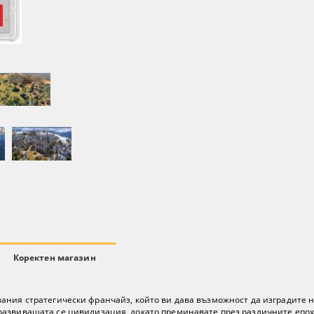
Коректен магазин
раждавания стратегически франчайз, който ви дава възможност да изградит
развиващата се цивилизация, докато преминавате през различните епох