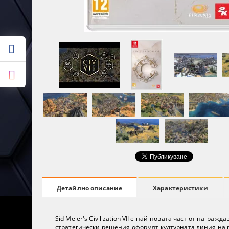
Характеристики
Детайлно описание
Sid Meier's Civilization VII е най-новата част от наг
стратегически решения оформят културната линия на 