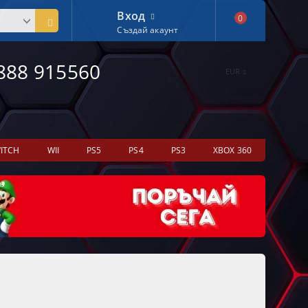
Вход
0
Създай акаунт
888 915560
EUR
ITCH
WII
PS5
PS4
PS3
XBOX 360