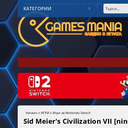
Достъпни и справедливи цени | Лесна комуникация | Експ
КАТЕГОРИИ
Начало
ИГРИ
Игри за Nintendo Switch
Sid Meier's Civilization VII [n