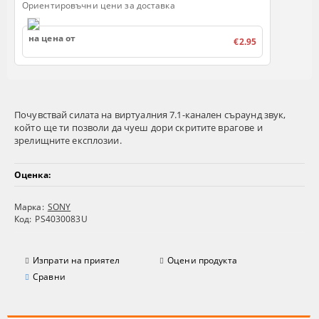
Ориентировъчни цени за доставка
на цена от
€2.95
Почувствай силата на виртуалния 7.1-канален съраунд звук,
който ще ти позволи да чуеш дори скритите врагове и
зрелищните експлозии.
Оценка:
Марка:
SONY
Код:
PS4030083U
Изпрати на приятел
Оцени продукта
Сравни