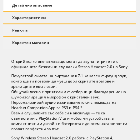
Детайлно описание
Характеристики
Ревюта
Коректен магазин
Открий колко впечатляващо могат да звучат игрите ти с
официалните безжични слушалки Stereo Headset 2.0 на Sony.
Почувствай силата на виртуалния 7.1-канален съраунд звук,
който ще ти позволи да чуеш дори скритите врагове и
зрелищните експлозии.
Общувай лесно с приятели и съотборници благодарение на
шумоизолиращия микрофон с кристален звук.
Персонализирай аудио изживяването си с помощта на
Headset Companion App за PS3 и PS4.*
Вземи слушалките със себе си навсякъде — те са
съвместими с PlayStation Vita и мобилни устройства, а
компактният им дизайн и батерията с до осем часа живот ги
правят перфектни за път.
Sony Wireless Stereo Headset 2.0 работи с PlayStation 4,