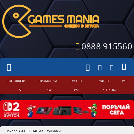
0888 915560
PRE-ORDERS
ПРОМОЦИИ
SWITCH 2
SWITCH
WII
PS5
PS4
PS3
XBOX 360
Начало
АКСЕСОАРИ
Слушалки