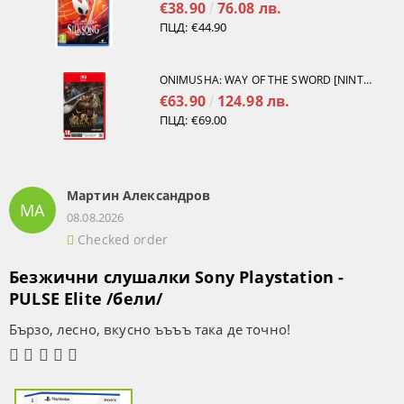
€38.90
76.08 лв.
ПЦД:
€44.90
ONIMUSHA: WAY OF THE SWORD [NINTENDO SWITCH 2]
€63.90
124.98 лв.
ПЦД:
€69.00
Мартин Александров
МА
08.08.2026
Checked order
Безжични слушалки Sony Playstation -
PULSE Elite /бели/
Бързо, лесно, вкусно ъъъъ така де точно!