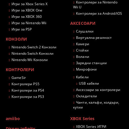
Контролери за Nintendo
Игри за Xbox Series X
Wii U
Игри за XBOX One
Контролери за Android/iOS
Игри за XBOX 360
Игри за Nintendo Wii
АКСЕСОАРИ
Игри за PSP
Слушалки
Виртуална реалност
КОНЗОЛИ
Камери
Nintendo Switch 2 Конзоли
Стойки
Nintendo Switch Конзоли
Волани
Nintendo Wii Конзоли
Зарядни станции
КОНТРОЛЕРИ
Микрофони
Кабели
GameSir
USB кабели
Контролери PS5
Аксесоари за контролери
Контролери за PS4
Охладители
Контролери за PS3
Чанти, калъфи, холдъри,
кутии
amiibo
XBOX Series
XBOX Series ИГРИ
Disney Infinity