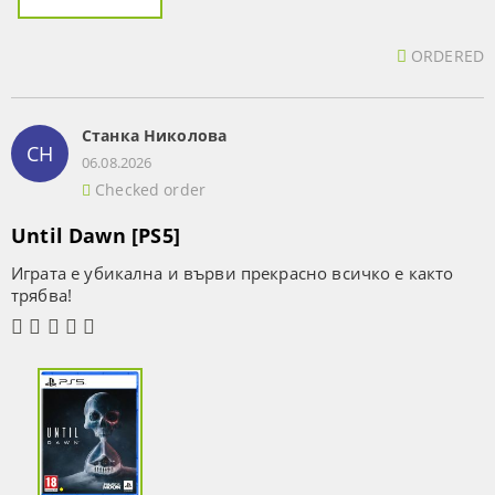
ORDERED
Станка Николова
СН
06.08.2026
Checked order
Until Dawn [PS5]
Играта е убикална и върви прекрасно всичко е както
трябва!