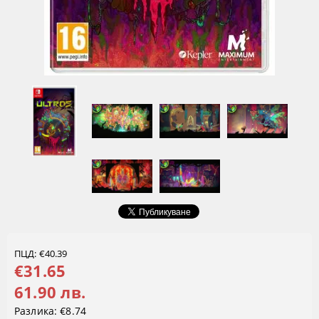
ПЦД: €40.39
€31.65
61.90 лв.
Разлика:
€8.74