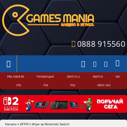
0888 915560
PRE-ORDERS
ПРОМОЦИИ
SWITCH 2
SWITCH
WII
PS5
PS4
PS3
XBOX 360
Начало
ИГРИ
Игри за Nintendo Switch