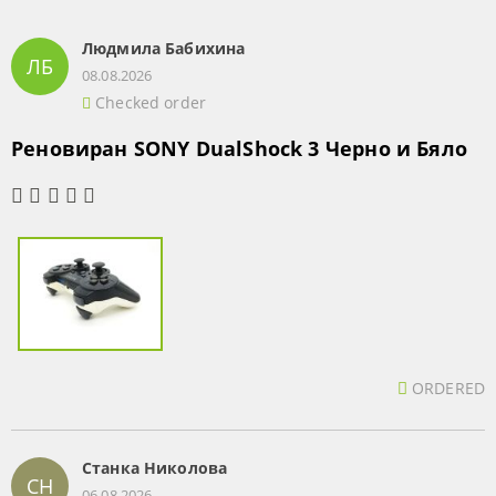
Людмила Бабихина
ЛБ
08.08.2026
Checked order
Реновиран SONY DualShock 3 Черно и Бяло
ORDERED
Станка Николова
СН
06.08.2026