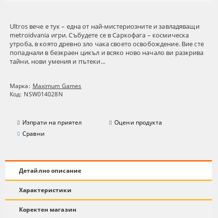
Ultros вече е тук – една от най-мистериозните и завладяващи
metroidvania игри. Събудете се в Саркофага – космическа
утроба, в която древно зло чака своето освобождение. Вие сте
попаднали в безкраен цикъл и всяко ново начало ви разкрива
тайни, нови умения и пътеки...
Марка:
Maximum Games
Код:
NSW014028N
Изпрати на приятел
Оцени продукта
Сравни
Детайлно описание
Характеристики
Коректен магазин