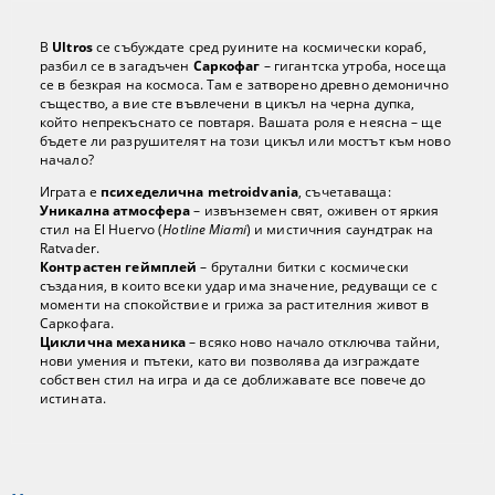
В
Ultros
се събуждате сред руините на космически кораб,
разбил се в загадъчен
Саркофаг
– гигантска утроба, носеща
се в безкрая на космоса. Там е затворено древно демонично
същество, а вие сте въвлечени в цикъл на черна дупка,
който непрекъснато се повтаря. Вашата роля е неясна – ще
бъдете ли разрушителят на този цикъл или мостът към ново
начало?
Играта е
психеделична metroidvania
, съчетаваща:
Уникална атмосфера
– извънземен свят, оживен от яркия
стил на El Huervo (
Hotline Miami
) и мистичния саундтрак на
Ratvader.
Контрастен геймплей
– брутални битки с космически
създания, в които всеки удар има значение, редуващи се с
моменти на спокойствие и грижа за растителния живот в
Саркофага.
Циклична механика
– всяко ново начало отключва тайни,
нови умения и пътеки, като ви позволява да изграждате
собствен стил на игра и да се доближавате все повече до
истината.