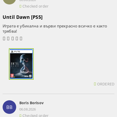
Checked order
Until Dawn [PS5]
Играта е убикална и върви прекрасно всичко е както
трябва!
ORDERED
Boris Borisov
BB
06.08.2026
Checked order