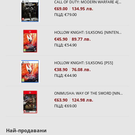
CALL OF DUTY: MODERN WARFARE 4[PS5]
€69.00
134.95 лв.
ПЦД:
€79.00
HOLLOW KNIGHT: SILKSONG [NINTENDO SWITCH 2]
€45.90
89.77 лв.
ПЦД:
€54.90
HOLLOW KNIGHT: SILKSONG [PS5]
€38.90
76.08 лв.
ПЦД:
€44.90
ONIMUSHA: WAY OF THE SWORD [NINTENDO SWITCH 2]
€63.90
124.98 лв.
ПЦД:
€69.00
Най-продавани