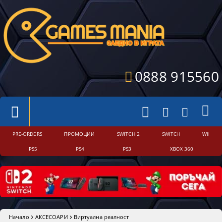
0888 915560
PRE-ORDERS
ПРОМОЦИИ
SWITCH 2
SWITCH
WII
PS5
PS4
PS3
XBOX 360
Начало
АКСЕСОАРИ
Виртуална реалност