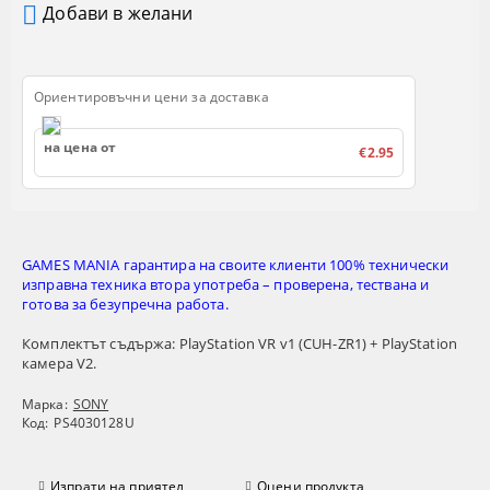
Добави в желани
Ориентировъчни цени за доставка
на цена от
€2.95
GAMES MANIA гарантира на своите клиенти 100% технически
изправна техника втора употреба – проверена, тествана и
готова за безупречна работа.
Комплектът съдържа: PlayStation VR v1 (CUH-ZR1) + PlayStation
камера V2.
Марка:
SONY
Код:
PS4030128U
Изпрати на приятел
Оцени продукта