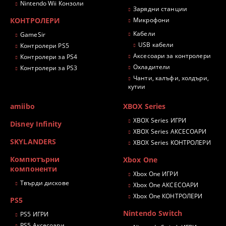
Nintendo Wii Конзоли
Зарядни станции
КОНТРОЛЕРИ
Микрофони
Кабели
GameSir
USB кабели
Контролери PS5
Аксесоари за контролери
Контролери за PS4
Охладители
Контролери за PS3
Чанти, калъфи, холдъри,
кутии
amiibo
XBOX Series
XBOX Series ИГРИ
Disney Infinity
XBOX Series АКСЕСОАРИ
SKYLANDERS
XBOX Series КОНТРОЛЕРИ
Компютърни
Xbox One
компоненти
Xbox One ИГРИ
Твърди дискове
Xbox One АКСЕСОАРИ
Xbox One КОНТРОЛЕРИ
PS5
Nintendo Switch
PS5 ИГРИ
PS5 Аксесоари