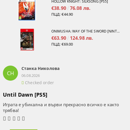
HOLLOW KNIGHT: SILKSONG [PS5]
€38.90
76.08 лв.
ПЦД:
€44.90
ONIMUSHA: WAY OF THE SWORD [NINTENDO SWITCH 2]
€63.90
124.98 лв.
ПЦД:
€69.00
Станка Николова
СН
06.08.2026
Checked order
Until Dawn [PS5]
Играта е убикална и върви прекрасно всичко е както
трябва!