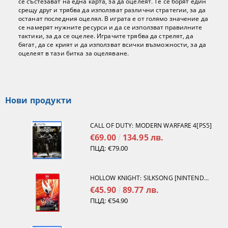
се състезават на една карта, за да оцелеят. Те се борят един
срещу друг и трябва да използват различни стратегии, за да
останат последния оцелял. В играта е от голямо значение да
се намерят нужните ресурси и да се използват правилните
тактики, за да се оцелее. Играчите трябва да стрелят, да
бягат, да се крият и да използват всички възможности, за да
оцелеят в тази битка за оцеляване.
Нови продукти
CALL OF DUTY: MODERN WARFARE 4[PS5]
€69.00
134.95 лв.
ПЦД:
€79.00
HOLLOW KNIGHT: SILKSONG [NINTENDO SWITCH 2]
€45.90
89.77 лв.
ПЦД:
€54.90