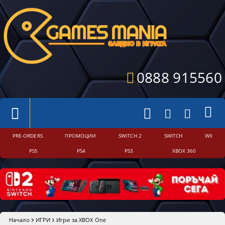
0888 915560
PRE-ORDERS
ПРОМОЦИИ
SWITCH 2
SWITCH
WII
PS5
PS4
PS3
XBOX 360
Начало
ИГРИ
Игри за XBOX One