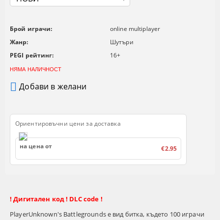
Брой играчи:
online multiplayer
Жанр:
Шутъри
PEGI рейтинг:
16+
НЯМА НАЛИЧНОСТ
Добави в желани
Ориентировъчни цени за доставка
на цена от
€2.95
! Дигитален код ! DLC code !
PlayerUnknown's Battlegrounds е вид битка, където 100 играчи