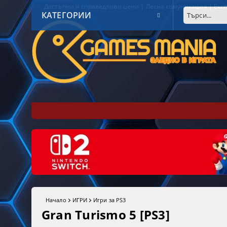
Достъпни и справедливи цени | Лесна комуникация | Експ
КАТЕГОРИИ
Начало
ИГРИ
Игри за PS3
Gran Turismo 5 [PS3]