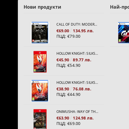
Нови продукти
Най-пр
CALL OF DUTY: MODERN WARFARE 4[PS5]
€69.00
134.95 лв.
ПЦД:
€79.00
HOLLOW KNIGHT: SILKSONG [NINTENDO SWITCH 2]
€45.90
89.77 лв.
ПЦД:
€54.90
HOLLOW KNIGHT: SILKSONG [PS5]
€38.90
76.08 лв.
ПЦД:
€44.90
ONIMUSHA: WAY OF THE SWORD [NINTENDO SWITCH 2]
€63.90
124.98 лв.
ПЦД:
€69.00