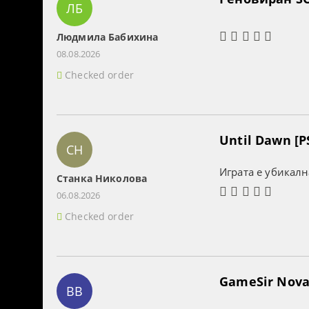
ЛБ
Людмила Бабихина
08.08.2026
Checked order
Until Dawn [P
СН
Играта е убикалн
Станка Николова
06.08.2026
Checked order
GameSir Nova 
BB