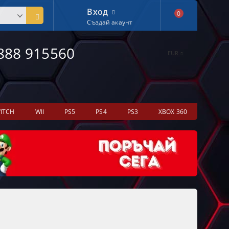
Вход
0
Създай акаунт
888 915560
EUR
ITCH
WII
PS5
PS4
PS3
XBOX 360