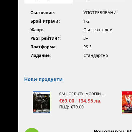
Състояние:
УПОТРЕБЯВАНИ
Брой играчи:
1-2
Жанр:
Състезателни
PEGI рейтинг:
3+
Платформа:
PS 3
Издание:
Стандартно
Нови продукти
CALL OF DUTY: MODERN WARFARE 4[PS5]
€69.00
134.95 лв.
ПЦД:
€79.00
Реновиран SO