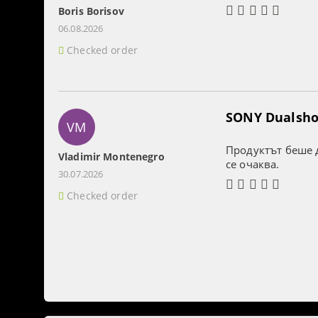
Boris Borisov
06.08.2026
Checked order
SONY Dualshoc
VM
Продуктът беше д
Vladimir Montenegro
се очаква.
30.07.2026
Checked order