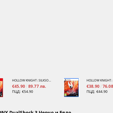
HOLLOW KNIGHT: SILKSONG [NINTENDO SWITCH 2]
€45.90
89.77 лв.
€38.90
76.08
ПЦД:
€54.90
ПЦД:
€44.90
NY DualShock 3 Черно и Бяло