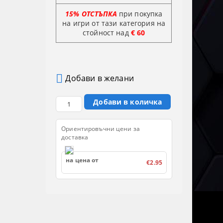
15% ОТСТЪПКА
при покупка
на игри от тази категория на
стойност
над
€ 60
Добави в желани
Ориентировъчни цени за
доставка
на цена от
€2.95