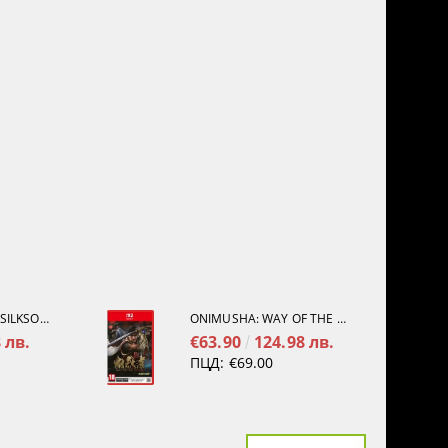
HOLLOW KNIGHT: SILKSONG [PS5]
ONIMUSHA: WAY OF THE SWORD [NINTENDO SWITCH 2]
 лв.
€63.90
124.98 лв.
ПЦД:
€69.00