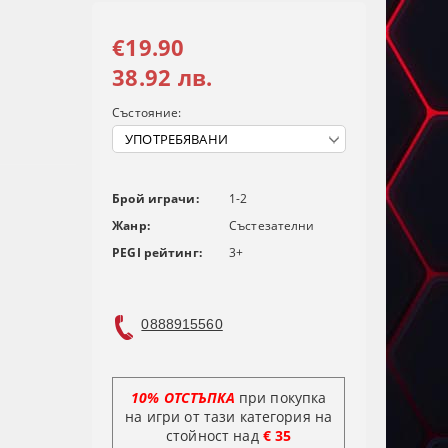
€19.90
38.92 лв.
Състояние:
Брой играчи:
1-2
Жанр:
Състезателни
PEGI рейтинг:
3+
0888915560
10% ОТСТЪПКА
при покупка
на игри от тази категория на
стойност над
€ 35