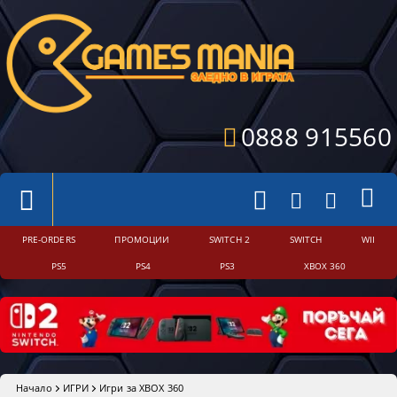
0888 915560
PRE-ORDERS
ПРОМОЦИИ
SWITCH 2
SWITCH
WII
PS5
PS4
PS3
XBOX 360
Начало
ИГРИ
Игри за XBOX 360