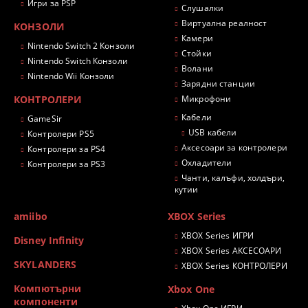
Игри за PSP
Слушалки
Виртуална реалност
КОНЗОЛИ
Камери
Nintendo Switch 2 Конзоли
Стойки
Nintendo Switch Конзоли
Волани
Nintendo Wii Конзоли
Зарядни станции
КОНТРОЛЕРИ
Микрофони
Кабели
GameSir
USB кабели
Контролери PS5
Аксесоари за контролери
Контролери за PS4
Охладители
Контролери за PS3
Чанти, калъфи, холдъри,
кутии
amiibo
XBOX Series
XBOX Series ИГРИ
Disney Infinity
XBOX Series АКСЕСОАРИ
SKYLANDERS
XBOX Series КОНТРОЛЕРИ
Компютърни
Xbox One
компоненти