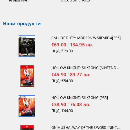
Нови продукти
CALL OF DUTY: MODERN WARFARE 4[PS5]
€69.00
134.95 лв.
ПЦД:
€79.00
HOLLOW KNIGHT: SILKSONG [NINTENDO SWITCH 2]
€45.90
89.77 лв.
ПЦД:
€54.90
HOLLOW KNIGHT: SILKSONG [PS5]
€38.90
76.08 лв.
ПЦД:
€44.90
ONIMUSHA: WAY OF THE SWORD [NINTENDO SWITCH 2]