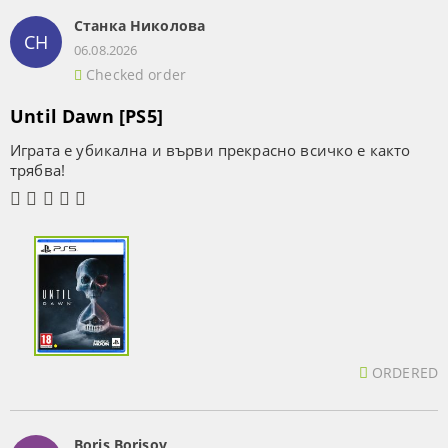
Станка Николова
СН
06.08.2026
Checked order
Until Dawn [PS5]
Играта е убикална и върви прекрасно всичко е както
трябва!
ORDERED
Boris Borisov