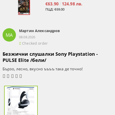
€63.90
124.98 лв.
ПЦД:
€69.00
Мартин Александров
МА
08.08.2026
Checked order
Безжични слушалки Sony Playstation -
PULSE Elite /бели/
Бързо, лесно, вкусно ъъъъ така де точно!