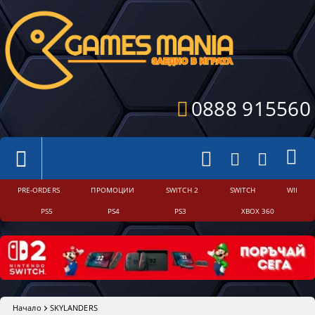
0888 915560
PRE-ORDERS
ПРОМОЦИИ
SWITCH 2
SWITCH
WII
PS5
PS4
PS3
XBOX 360
Начало
SKYLANDERS