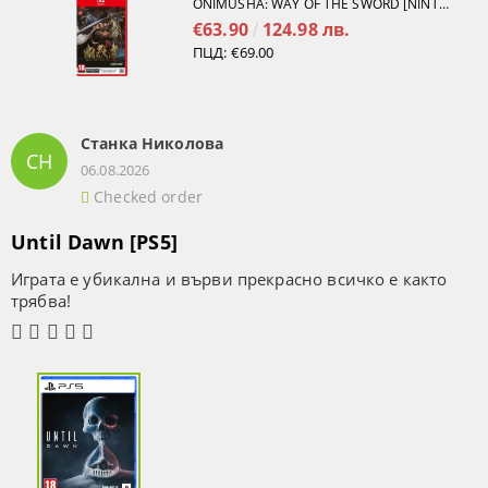
ONIMUSHA: WAY OF THE SWORD [NINTENDO SWITCH 2]
€63.90
124.98 лв.
ПЦД:
€69.00
Станка Николова
СН
06.08.2026
Checked order
Until Dawn [PS5]
Играта е убикална и върви прекрасно всичко е както
трябва!