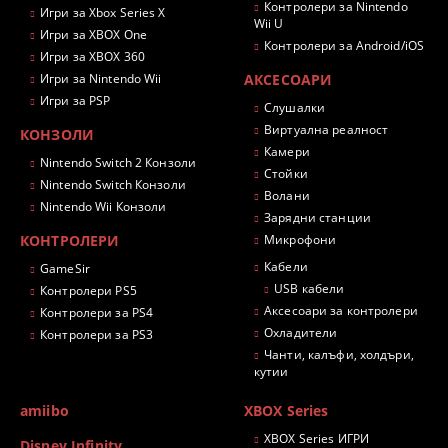
Контролери за Nintendo
Игри за Xbox Series X
Wii U
Игри за XBOX One
Контролери за Android/iOS
Игри за XBOX 360
Игри за Nintendo Wii
АКСЕСОАРИ
Игри за PSP
Слушалки
Виртуална реалност
КОНЗОЛИ
Камери
Nintendo Switch 2 Конзоли
Стойки
Nintendo Switch Конзоли
Волани
Nintendo Wii Конзоли
Зарядни станции
КОНТРОЛЕРИ
Микрофони
Кабели
GameSir
USB кабели
Контролери PS5
Аксесоари за контролери
Контролери за PS4
Охладители
Контролери за PS3
Чанти, калъфи, холдъри,
кутии
amiibo
XBOX Series
XBOX Series ИГРИ
Disney Infinity