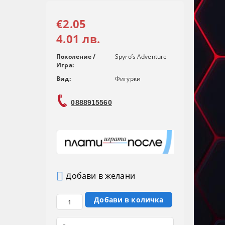
€2.05
4.01 лв.
Поколение /
Spyro’s Adventure
Игра:
Вид:
Фигурки
0888915560
Добави в желани