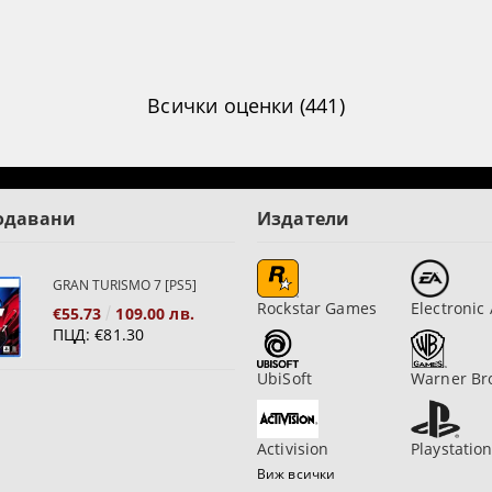
Всички оценки (441)
одавани
Издатели
GRAN TURISMO 7 [PS5]
Rockstar Games
Electronic 
€55.73
109.00 лв.
ПЦД:
€81.30
UbiSoft
Warner Br
Activision
Playstatio
Виж всички