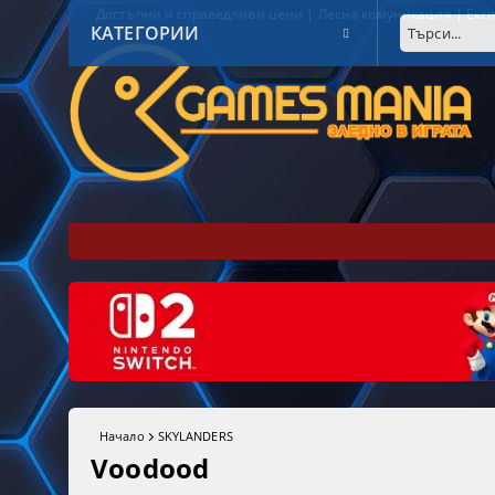
Достъпни и справедливи цени | Лесна комуникация | Експ
КАТЕГОРИИ
Начало
SKYLANDERS
Voodood