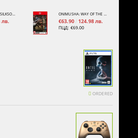
HOLLOW KNIGHT: SILKSONG [PS5]
ONIMUSHA: WAY OF THE SWORD [NINTENDO SWITCH 2]
 лв.
€63.90
124.98 лв.
ПЦД:
€69.00
ORDERED