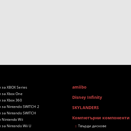
amiibo
 за XBOX Series
 за Xbox One
Disney Infinity
 за Xbox 360
 за Nintendo SWITCH 2
SKYLANDERS
 за Nintendo SWITCH
Компютърни компоненти
 Nintendo Wii
 за Nintendo Wii U
Твърди дискове