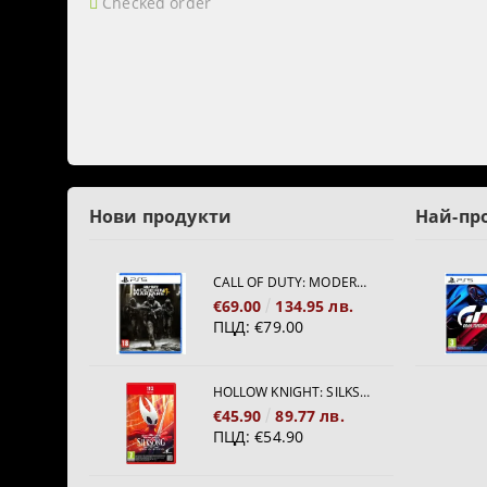
Checked order
Нови продукти
Най-пр
CALL OF DUTY: MODERN WARFARE 4[PS5]
€69.00
134.95 лв.
ПЦД:
€79.00
HOLLOW KNIGHT: SILKSONG [NINTENDO SWITCH 2]
€45.90
89.77 лв.
ПЦД:
€54.90