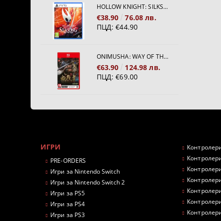
HOLLOW KNIGHT: SILKSONG [PS5]
€38.90
76.08 лв.
ПЦД:
€44.90
ONIMUSHA: WAY OF THE SWORD [NINTENDO SWITCH 2]
€63.90
124.98 лв.
ПЦД:
€69.00
ИГРИ
Контролери
Контролери
PRE-ORDERS
Контролери
Игри за Nintendo Switch
Контролери
Игри за Nintendo Switch 2
Контролери
Игри за PS5
Контролери
Игри за PS4
Контролери
Игри за PS3