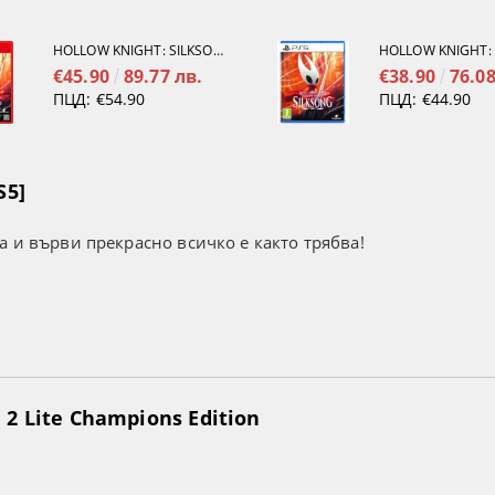
HOLLOW KNIGHT: SILKSONG [NINTENDO SWITCH 2]
€45.90
89.77 лв.
€38.90
76.08
ПЦД:
€54.90
ПЦД:
€44.90
S5]
а и върви прекрасно всичко е както трябва!
2 Lite Champions Edition