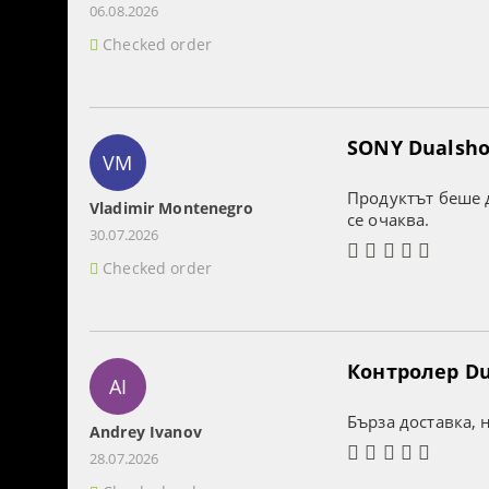
06.08.2026
Checked order
SONY Dualshoc
VM
Продуктът беше д
Vladimir Montenegro
се очаква.
30.07.2026
Checked order
Контролер Dua
AI
Бърза доставка, 
Andrey Ivanov
28.07.2026