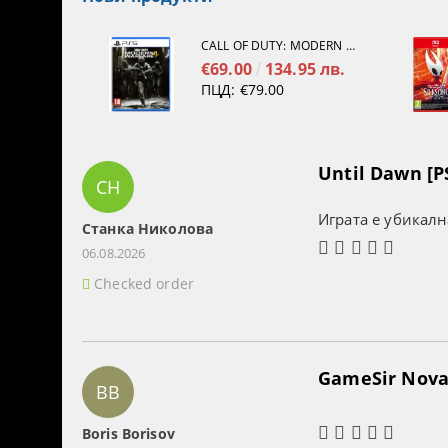
CALL OF DUTY: MODERN WARFARE 4[PS5]
€69.00
134.95 лв.
ПЦД:
€79.00
Until Dawn [P
СН
Играта е убикалн
Станка Николова
06.08.2026
Checked order
GameSir Nova 
BB
Boris Borisov