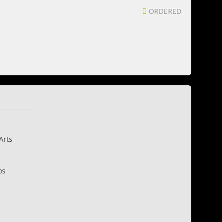
ORDERED
Arts
os
n