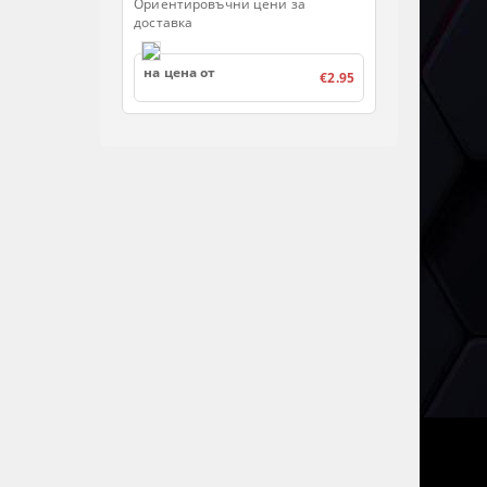
Ориентировъчни цени за
доставка
на цена от
€2.95