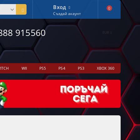
Вход
0
Създай акаунт
888 915560
EUR
ITCH
WII
PS5
PS4
PS3
XBOX 360