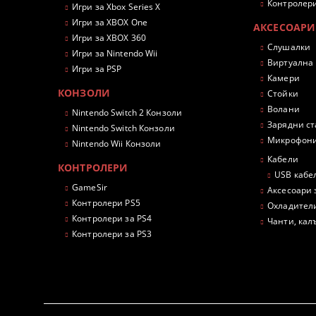
Контролери
Игри за Xbox Series X
Игри за XBOX One
АКСЕСОАРИ
Игри за XBOX 360
Слушалки
Игри за Nintendo Wii
Виртуална
Игри за PSP
Камери
КОНЗОЛИ
Стойки
Волани
Nintendo Switch 2 Конзоли
Зарядни с
Nintendo Switch Конзоли
Микрофон
Nintendo Wii Конзоли
Кабели
КОНТРОЛЕРИ
USB кабе
GameSir
Аксесоари 
Контролери PS5
Охладител
Контролери за PS4
Чанти, кал
Контролери за PS3