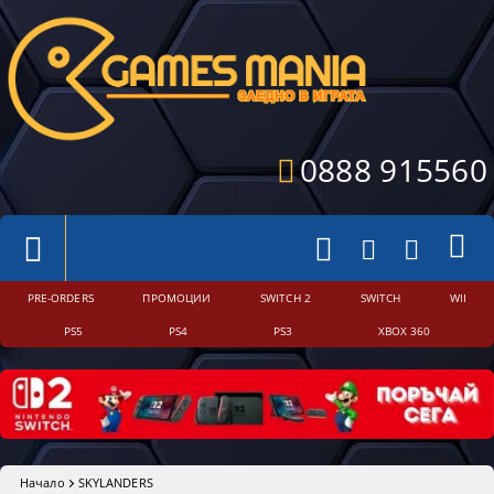
0888 915560
PRE-ORDERS
ПРОМОЦИИ
SWITCH 2
SWITCH
WII
PS5
PS4
PS3
XBOX 360
Начало
SKYLANDERS