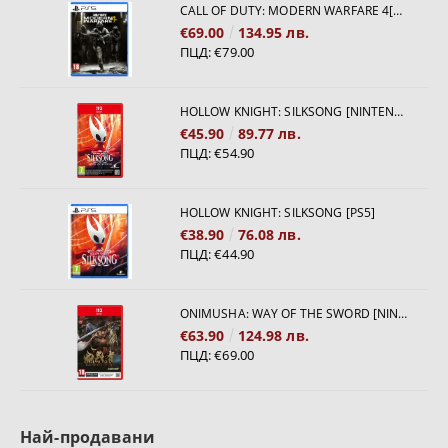
CALL OF DUTY: MODERN WARFARE 4[PS5]
€69.00
134.95 лв.
ПЦД:
€79.00
HOLLOW KNIGHT: SILKSONG [NINTENDO SWITCH 2]
€45.90
89.77 лв.
ПЦД:
€54.90
HOLLOW KNIGHT: SILKSONG [PS5]
€38.90
76.08 лв.
ПЦД:
€44.90
ONIMUSHA: WAY OF THE SWORD [NINTENDO SWITCH 2]
€63.90
124.98 лв.
ПЦД:
€69.00
Най-продавани