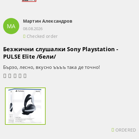
Мартин Александров
МА
08.08.2026
Checked order
Безжични слушалки Sony Playstation -
PULSE Elite /бели/
Бързо, лесно, вкусно ъъъъ така де точно!
ORDERED