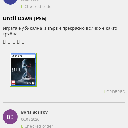
Checked order
Until Dawn [PS5]
Играта е убикална и върви прекрасно всичко е както
трябва!
ORDERED
Boris Borisov
BB
06.08.2026
Checked order