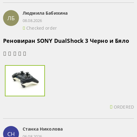
Людмила Бабихина
ЛБ
08.08.2026
Checked order
Реновиран SONY DualShock 3 Черно и Бяло
ORDERED
Станка Николова
СН
06.08.2026