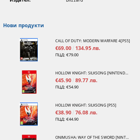
Нови продукти
CALL OF DUTY: MODERN WARFARE 4[PS5]
€69.00
134.95 лв.
ПЦД:
€79.00
HOLLOW KNIGHT: SILKSONG [NINTENDO SWITCH 2]
€45.90
89.77 лв.
ПЦД:
€54.90
HOLLOW KNIGHT: SILKSONG [PS5]
€38.90
76.08 лв.
ПЦД:
€44.90
ONIMUSHA: WAY OF THE SWORD [NINTENDO SWITCH 2]