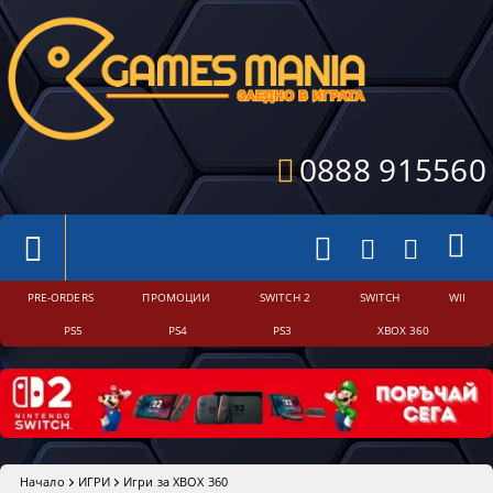
0888 915560
PRE-ORDERS
ПРОМОЦИИ
SWITCH 2
SWITCH
WII
PS5
PS4
PS3
XBOX 360
Начало
ИГРИ
Игри за XBOX 360