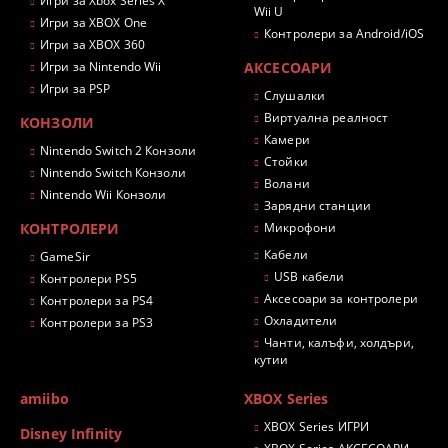
Игри за Xbox Series X
Wii U
Игри за XBOX One
Контролери за Android/iOS
Игри за XBOX 360
Игри за Nintendo Wii
АКСЕСОАРИ
Игри за PSP
Слушалки
Виртуална реалност
КОНЗОЛИ
Камери
Nintendo Switch 2 Конзоли
Стойки
Nintendo Switch Конзоли
Волани
Nintendo Wii Конзоли
Зарядни станции
КОНТРОЛЕРИ
Микрофони
Кабели
GameSir
USB кабели
Контролери PS5
Аксесоари за контролери
Контролери за PS4
Охладители
Контролери за PS3
Чанти, калъфи, холдъри,
кутии
amiibo
XBOX Series
XBOX Series ИГРИ
Disney Infinity