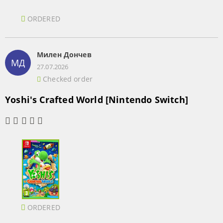
ORDERED
Милен Дончев
МД
27.07.2026
Checked order
Yoshi's Crafted World [Nintendo Switch]
ORDERED