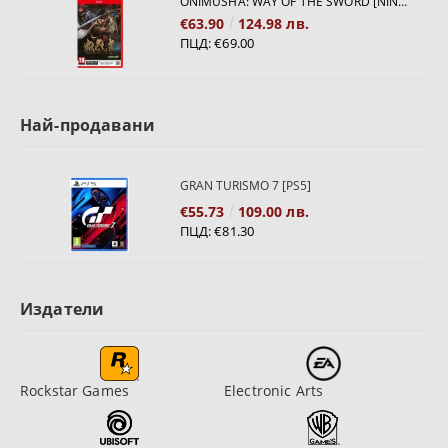
ONIMUSHA: WAY OF THE SWORD [NINTENDO SWITCH 2]
€63.90
124.98 лв.
ПЦД:
€69.00
Най-продавани
GRAN TURISMO 7 [PS5]
€55.73
109.00 лв.
ПЦД:
€81.30
Издатели
Rockstar Games
Electronic Arts