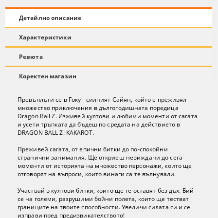
Детайлно описание
Характеристики
Ревюта
Коректен магазин
Превъплъти се в Гоку - силният Сайян, който е преживял
множество приключения в дългогодишната поредица
Dragon Ball Z. Изживей култови и любими моменти от сагата
и усети тръпката да бъдеш по средата на действието в
DRAGON BALL Z: KAKAROT.
Преживей сагата, от епични битки до по-спокойни
странични занимания. Ще откриеш невиждани до сега
моменти от историята на множество персонажи, които ще
отговорят на въпроси, които винаги са те вълнували.
Участвай в култови битки, които ще те оставят без дъх. Бий
се на големи, разрушими бойни полета, които ще тестват
границите на твоите способности. Увеличи силата си и се
изправи пред предизвикателството!