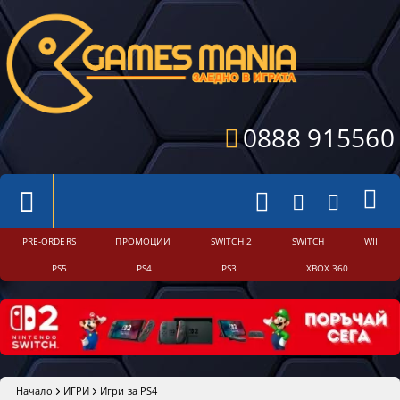
0888 915560
PRE-ORDERS
ПРОМОЦИИ
SWITCH 2
SWITCH
WII
PS5
PS4
PS3
XBOX 360
Начало
ИГРИ
Игри за PS4