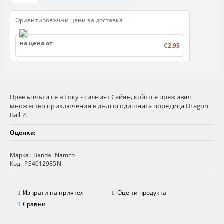
Ориентировъчни цени за доставка
на цена от
€2.95
Превъплъти се в Гоку - силният Сайян, който е преживял
множество приключения в дългогодишната поредица Dragon
Ball Z.
Оценка:
Марка:
Bandai Namco
Код:
PS4012985N
Изпрати на приятел
Оцени продукта
Сравни