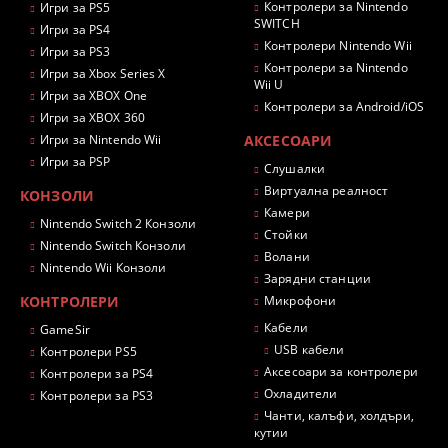
Контролери за Nintendo
Игри за PS5
SWITCH
Игри за PS4
Контролери Nintendo Wii
Игри за PS3
Контролери за Nintendo
Игри за Xbox Series X
Wii U
Игри за XBOX One
Контролери за Android/iOS
Игри за XBOX 360
Игри за Nintendo Wii
АКСЕСОАРИ
Игри за PSP
Слушалки
Виртуална реалност
КОНЗОЛИ
Камери
Nintendo Switch 2 Конзоли
Стойки
Nintendo Switch Конзоли
Волани
Nintendo Wii Конзоли
Зарядни станции
КОНТРОЛЕРИ
Микрофони
Кабели
GameSir
USB кабели
Контролери PS5
Аксесоари за контролери
Контролери за PS4
Охладители
Контролери за PS3
Чанти, калъфи, холдъри,
кутии