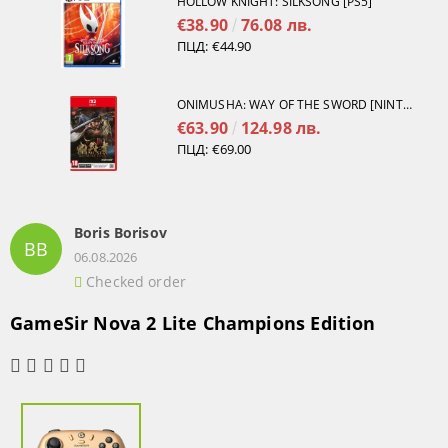
HOLLOW KNIGHT: SILKSONG [PS5]
€38.90
76.08 лв.
ПЦД:
€44.90
ONIMUSHA: WAY OF THE SWORD [NINTENDO SWITCH 2]
€63.90
124.98 лв.
ПЦД:
€69.00
Boris Borisov
BB
06.08.2026
Checked order
GameSir Nova 2 Lite Champions Edition