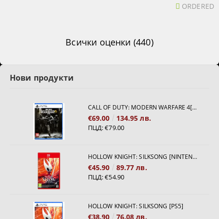
ORDERED
Всички оценки (440)
Нови продукти
CALL OF DUTY: MODERN WARFARE 4[PS5]
€69.00
134.95 лв.
ПЦД:
€79.00
HOLLOW KNIGHT: SILKSONG [NINTENDO SWITCH 2]
€45.90
89.77 лв.
ПЦД:
€54.90
HOLLOW KNIGHT: SILKSONG [PS5]
€38.90
76.08 лв.