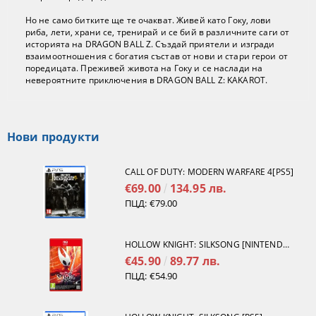
Но не само битките ще те очакват. Живей като Гоку, лови
риба, лети, храни се, тренирай и се бий в различните саги от
историята на DRAGON BALL Z. Създай приятели и изгради
взаимоотношения с богатия състав от нови и стари герои от
поредицата. Преживей живота на Гоку и се наслади на
невероятните приключения в DRAGON BALL Z: KAKAROT.
Нови продукти
CALL OF DUTY: MODERN WARFARE 4[PS5]
€69.00
134.95 лв.
ПЦД:
€79.00
HOLLOW KNIGHT: SILKSONG [NINTENDO SWITCH 2]
€45.90
89.77 лв.
ПЦД:
€54.90