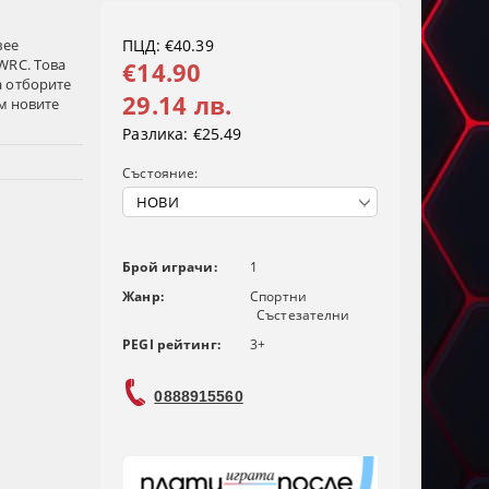
вее
ПЦД: €40.39
WRC. Това
€14.90
а отборите
29.14 лв.
ъм новите
Разлика:
€25.49
Състояние:
Брой играчи:
1
Жанр:
Спортни
Състезателни
PEGI рейтинг:
3+
0888915560