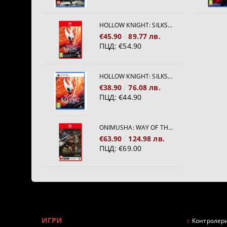
HOLLOW KNIGHT: SILKSONG [NINTENDO SWITCH 2]
€45.90
89.77 лв.
ПЦД:
€54.90
HOLLOW KNIGHT: SILKSONG [PS5]
€38.90
76.08 лв.
ПЦД:
€44.90
ONIMUSHA: WAY OF THE SWORD [NINTENDO SWITCH 2]
€63.90
124.98 лв.
ПЦД:
€69.00
ИГРИ
Контролери