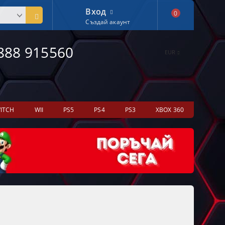
Вход
0
Създай акаунт
888 915560
EUR
ITCH
WII
PS5
PS4
PS3
XBOX 360