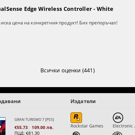
lSense Edge Wireless Controller - White
ниска цена на конкретния продукт! Бих препоръчал!
Всички оценки (441)
одавани
Издатели
GRAN TURISMO 7 [PS5]
Rockstar Games
Electronic 
€55.73
109.00 лв.
ПЦД:
€81.30