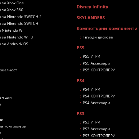
 за Xbox One
Disney Infinity
 за Xbox 360
 за Nintendo SWITCH 2
SKYLANDERS
 за Nintendo SWITCH
Компютърни компоненти
 Nintendo Wii
 за Nintendo Wii U
Твърди дискове
 за Android/iOS
PS5
PS5 ИГРИ
PS5 Аксесоари
 реалност
PS5 КОНТРОЛЕРИ
PS4
PS4 ИГРИ
PS4 КОНТРОЛЕРИ
танции
PS4 Аксесоари
и
PS3
ли
PS3 ИГРИ
за контролери
PS3 Аксесоари
и
PS3 КОНТРОЛЕРИ