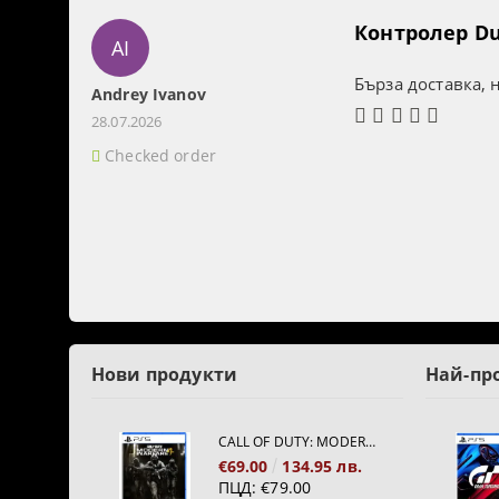
Контролер Dua
AI
Бърза доставка, 
Andrey Ivanov
28.07.2026
Checked order
Нови продукти
Най-пр
CALL OF DUTY: MODERN WARFARE 4[PS5]
€69.00
134.95 лв.
ПЦД:
€79.00