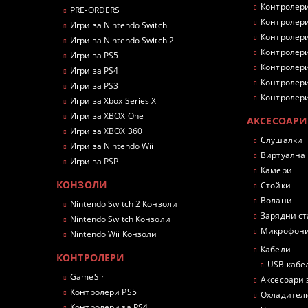
Контролери
PRE-ORDERS
Контролери
Игри за Nintendo Switch
Контролери
Игри за Nintendo Switch 2
Контролери
Игри за PS5
Контролери
Игри за PS4
Контролери
Игри за PS3
Контролери
Игри за Xbox Series X
Игри за XBOX One
АКСЕСОАРИ
Игри за XBOX 360
Слушалки
Игри за Nintendo Wii
Виртуална
Игри за PSP
Камери
КОНЗОЛИ
Стойки
Волани
Nintendo Switch 2 Конзоли
Зарядни с
Nintendo Switch Конзоли
Микрофон
Nintendo Wii Конзоли
Кабели
КОНТРОЛЕРИ
USB кабе
GameSir
Аксесоари 
Контролери PS5
Охладител
Контролери за PS4