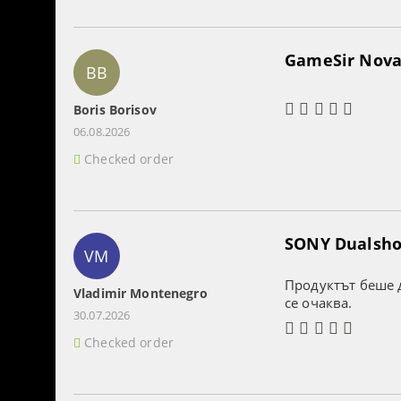
GameSir Nova 
BB
Boris Borisov
06.08.2026
Checked order
SONY Dualshoc
VM
Продуктът беше д
Vladimir Montenegro
се очаква.
30.07.2026
Checked order