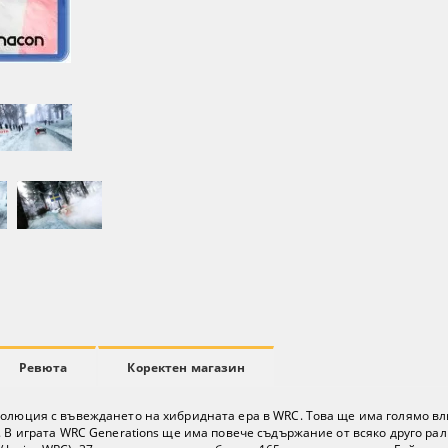
Ревюта
Коректен магазин
волюция с въвеждането на хибридната ера в WRC. Това ще има голямо вл
 В играта WRC Generations ще има повече съдържание от всяко друго рали