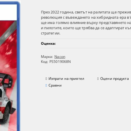
През 2022 година, светът на ралитата ще прежи
революция с въвеждането на хибридната ера в 
ще има голямо влияние върху представянето н
и пилотите, които ще трябва да се адаптират к
стратегии.
Оценка:
Марка:
Nacon
Код:
PS5019068N
Изпрати на приятел
Оцени продукта
Сравни