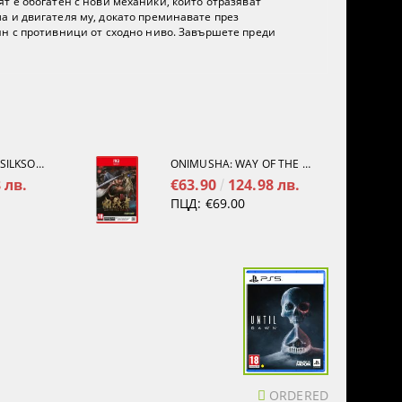
еят е обогатен с нови механики, които отразяват
а и двигателя му, докато преминавате през
йн с противници от сходно ниво. Завършете преди
HOLLOW KNIGHT: SILKSONG [PS5]
ONIMUSHA: WAY OF THE SWORD [NINTENDO SWITCH 2]
 лв.
€63.90
124.98 лв.
ПЦД:
€69.00
ORDERED