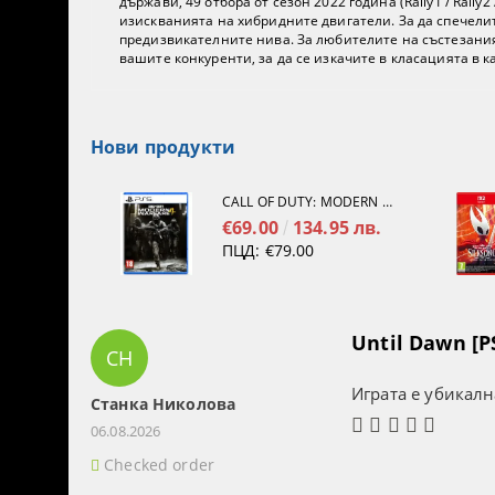
държави, 49 отбора от сезон 2022 година (Rally1 / Rall
изискванията на хибридните двигатели. За да спечели
предизвикателните нива. За любителите на състезания
вашите конкуренти, за да се изкачите в класацията в к
Нови продукти
CALL OF DUTY: MODERN WARFARE 4[PS5]
€69.00
134.95 лв.
ПЦД:
€79.00
Until Dawn [P
СН
Играта е убикалн
Станка Николова
06.08.2026
Checked order