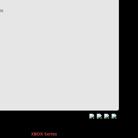
os
n
XBOX Series