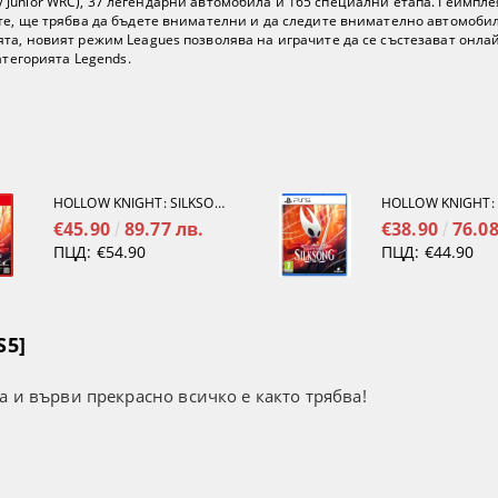
y2 / Junior WRC), 37 легендарни автомобила и 165 специални етапа. Геймпл
те, ще трябва да бъдете внимателни и да следите внимателно автомобил
та, новият режим Leagues позволява на играчите да се състезават онла
атегорията Legends.
HOLLOW KNIGHT: SILKSONG [NINTENDO SWITCH 2]
€45.90
89.77 лв.
€38.90
76.08
ПЦД:
€54.90
ПЦД:
€44.90
S5]
а и върви прекрасно всичко е както трябва!