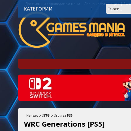
Достъпни и справедливи цени | Лесна комуникация | Експ
КАТЕГОРИИ
Начало
ИГРИ
Игри за PS5
WRC Generations [PS5]