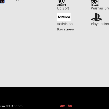
UbiSoft
Warner Br
Activision
Playstatio
Виж всички
amiibo
 за XBOX Series