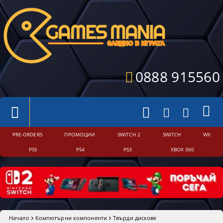
0888 915560
PRE-ORDERS
ПРОМОЦИИ
SWITCH 2
SWITCH
WII
PS5
PS4
PS3
XBOX 360
Начало
Компютърни компоненти
Твърди дискове