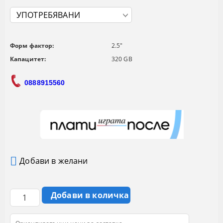
Форм фактор:
2.5"
Капацитет:
320 GB
0888915560
Добави в желани