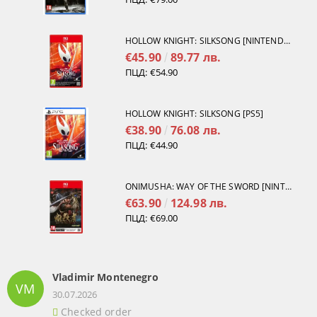
HOLLOW KNIGHT: SILKSONG [NINTENDO SWITCH 2]
€45.90
89.77 лв.
ПЦД:
€54.90
HOLLOW KNIGHT: SILKSONG [PS5]
€38.90
76.08 лв.
ПЦД:
€44.90
ONIMUSHA: WAY OF THE SWORD [NINTENDO SWITCH 2]
€63.90
124.98 лв.
ПЦД:
€69.00
Vladimir Montenegro
VM
30.07.2026
Checked order