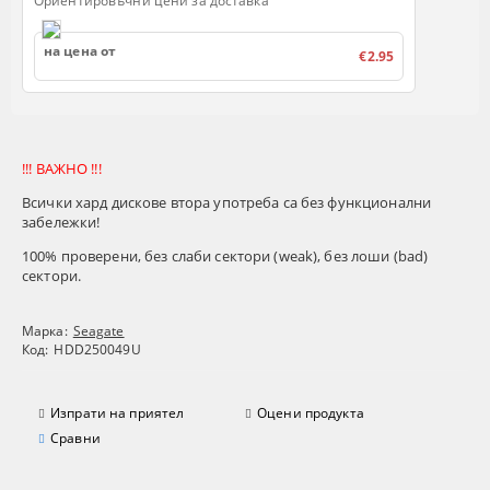
Ориентировъчни цени за доставка
на цена от
€2.95
!!! ВАЖНО !!!
Всички хард дискове втора употреба са без функционални
забележки!
100% проверени
, без слаби сектори (
weak
), без лоши (
bad
)
сектори.
Марка:
Seagate
Код:
HDD250049U
Изпрати на приятел
Оцени продукта
Сравни