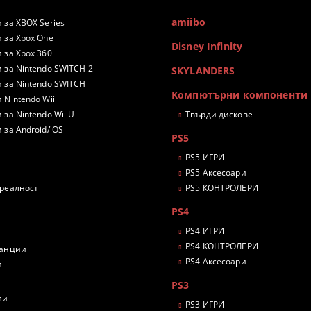
amiibo
 за XBOX Series
 за Xbox One
Disney Infinity
 за Xbox 360
 за Nintendo SWITCH 2
SKYLANDERS
 за Nintendo SWITCH
Компютърни компоненти
 Nintendo Wii
 за Nintendo Wii U
Твърди дискове
 за Android/iOS
PS5
PS5 ИГРИ
PS5 Аксесоари
 реалност
PS5 КОНТРОЛЕРИ
PS4
PS4 ИГРИ
PS4 КОНТРОЛЕРИ
танции
PS4 Аксесоари
и
PS3
ли
PS3 ИГРИ