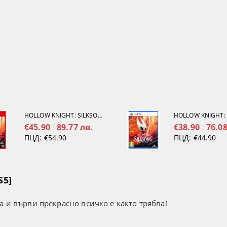
HOLLOW KNIGHT: SILKSONG [NINTENDO SWITCH 2]
€45.90
89.77 лв.
€38.90
76.08
ПЦД:
€54.90
ПЦД:
€44.90
S5]
а и върви прекрасно всичко е както трябва!