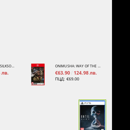
HOLLOW KNIGHT: SILKSONG [PS5]
ONIMUSHA: WAY OF THE SWORD [NINTENDO SWITCH 2]
 лв.
€63.90
124.98 лв.
ПЦД:
€69.00