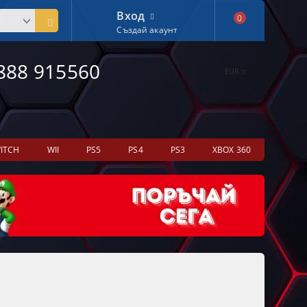
Вход
0
Създай акаунт
888 915560
EUR
ITCH
WII
PS5
PS4
PS3
XBOX 360