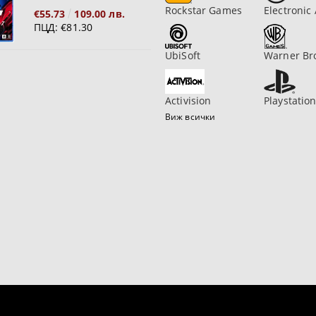
Rockstar Games
Electronic 
€55.73
109.00 лв.
ПЦД:
€81.30
UbiSoft
Warner Br
Activision
Playstatio
Виж всички