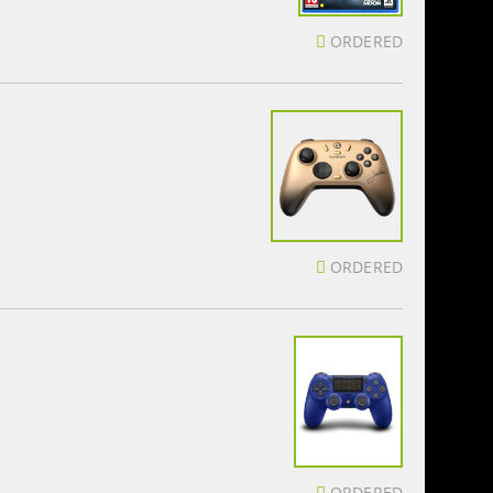
ORDERED
ORDERED
ORDERED