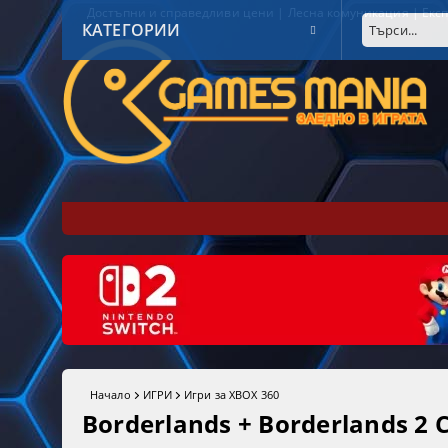
Достъпни и справедливи цени | Лесна комуникация | Експ
КАТЕГОРИИ
Начало
ИГРИ
Игри за XBOX 360
Borderlands + Borderlands 2 C