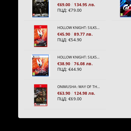
€69.00
134.95 лв.
ПЦД:
€79.00
HOLLOW KNIGHT: SILKSONG [NINTENDO SWITCH 2]
€45.90
89.77 лв.
ПЦД:
€54.90
HOLLOW KNIGHT: SILKSONG [PS5]
€38.90
76.08 лв.
ПЦД:
€44.90
ONIMUSHA: WAY OF THE SWORD [NINTENDO SWITCH 2]
€63.90
124.98 лв.
ПЦД:
€69.00