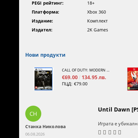
PEGI рейтинг:
18+
Платформа:
Xbox 360
Издание:
Комплект
Издател:
2K Games
Нови продукти
CALL OF DUTY: MODERN WARFARE 4[PS5]
€69.00
134.95 лв.
ПЦД:
€79.00
Until Dawn [P
СН
Играта е убикалн
Станка Николова
06.08.2026