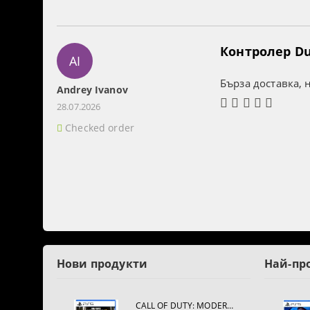
Контролер Dua
AI
Бърза доставка, 
Andrey Ivanov
28.07.2026
Checked order
Нови продукти
Най-пр
CALL OF DUTY: MODERN WARFARE 4[PS5]