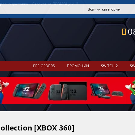
ресна доставка | Страхотни ПРОМОЦИИ !!!
0
PRE-ORDERS
ПРОМОЦИИ
SWITCH 2
SW
ollection [XBOX 360]