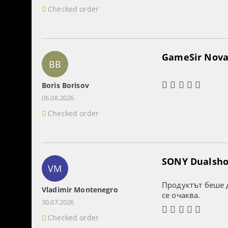
Checked order
GameSir Nova 
BB
Boris Borisov
06.08.2026
Checked order
SONY Dualshoc
VM
Продуктът беше д
Vladimir Montenegro
се очаква.
30.07.2026
Checked order