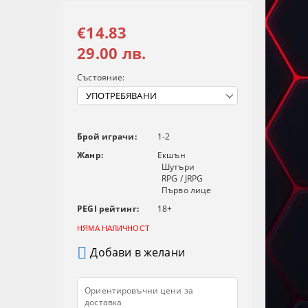
€14.83
29.00 лв.
Състояние:
Брой играчи:
1-2
Жанр:
Екшън
Шутъри
RPG / JRPG
Първо лице
PEGI рейтинг:
18+
НЯМА НАЛИЧНОСТ
Добави в желани
Ориентировъчни цени за
доставка