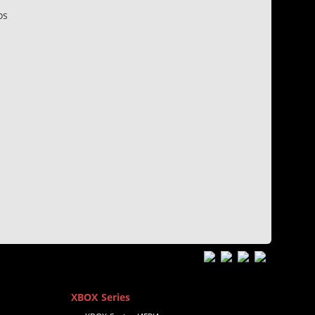
os
n
XBOX Series