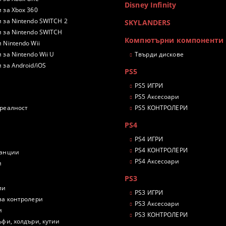
Disney Infinity
 за Xbox 360
 за Nintendo SWITCH 2
SKYLANDERS
 за Nintendo SWITCH
Компютърни компоненти
 Nintendo Wii
 за Nintendo Wii U
Твърди дискове
 за Android/iOS
PS5
PS5 ИГРИ
PS5 Аксесоари
 реалност
PS5 КОНТРОЛЕРИ
PS4
PS4 ИГРИ
PS4 КОНТРОЛЕРИ
танции
PS4 Аксесоари
и
PS3
ли
PS3 ИГРИ
за контролери
PS3 Аксесоари
и
PS3 КОНТРОЛЕРИ
ъфи, холдъри, кутии