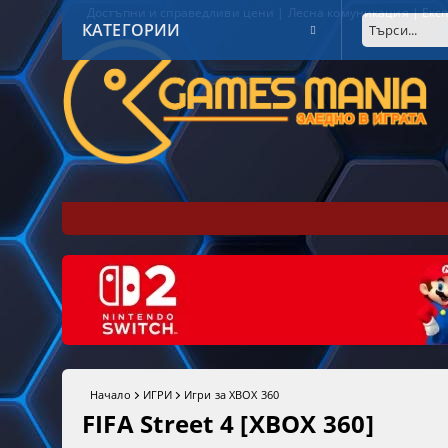
Достъпни и справедливи цени | Лесна комуникация | Експ
КАТЕГОРИИ
Начало
ИГРИ
Игри за XBOX 360
FIFA Street 4 [XBOX 360]