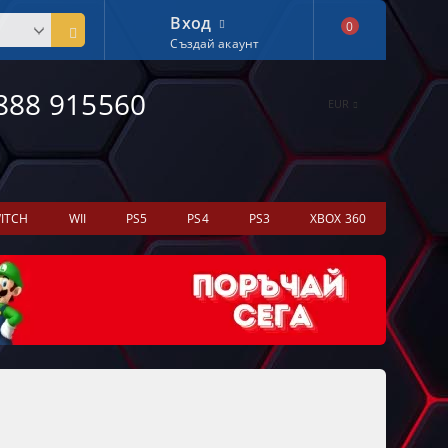
Вход
0
Създай акаунт
888 915560
EUR
ITCH
WII
PS5
PS4
PS3
XBOX 360