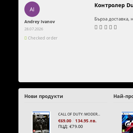
Контролер Dua
AI
Бърза доставка, 
Andrey Ivanov
28.07.2026
Checked order
Нови продукти
Най-пр
CALL OF DUTY: MODERN WARFARE 4[PS5]
€69.00
134.95 лв.
ПЦД:
€79.00