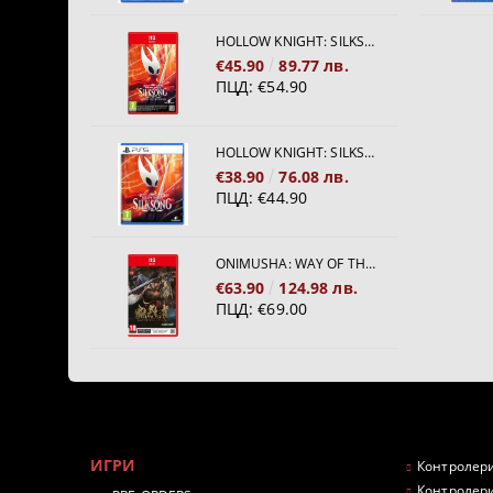
HOLLOW KNIGHT: SILKSONG [NINTENDO SWITCH 2]
€45.90
89.77 лв.
ПЦД:
€54.90
HOLLOW KNIGHT: SILKSONG [PS5]
€38.90
76.08 лв.
ПЦД:
€44.90
ONIMUSHA: WAY OF THE SWORD [NINTENDO SWITCH 2]
€63.90
124.98 лв.
ПЦД:
€69.00
ИГРИ
Контролери
Контролери