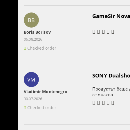
GameSir Nova 
BB
Boris Borisov
06.08.2026
Checked order
SONY Dualshoc
VM
Продуктът беше д
Vladimir Montenegro
се очаква.
30.07.2026
Checked order