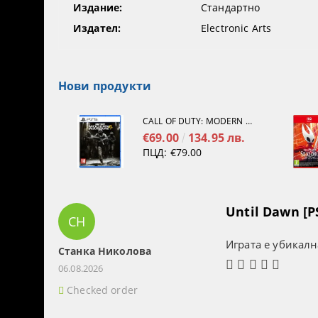
Издание:
Стандартно
Издател:
Electronic Arts
Нови продукти
CALL OF DUTY: MODERN WARFARE 4[PS5]
€69.00
134.95 лв.
ПЦД:
€79.00
Until Dawn [P
СН
Играта е убикалн
Станка Николова
06.08.2026
Checked order