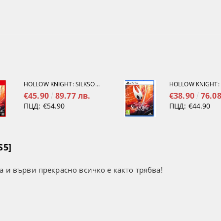
HOLLOW KNIGHT: SILKSONG [NINTENDO SWITCH 2]
€45.90
89.77 лв.
€38.90
76.08
ПЦД:
€54.90
ПЦД:
€44.90
S5]
а и върви прекрасно всичко е както трябва!