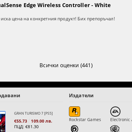
lSense Edge Wireless Controller - White
ниска цена на конкретния продукт! Бих препоръчал!
Всички оценки (441)
одавани
Издатели
GRAN TURISMO 7 [PS5]
Rockstar Games
Electronic 
€55.73
109.00 лв.
ПЦД:
€81.30