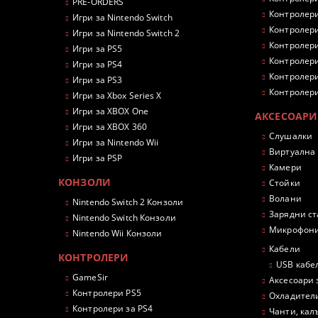
PRE-ORDERS
Контролери
Игри за Nintendo Switch
Контролери
Игри за Nintendo Switch 2
Контролери
Игри за PS5
Контролери
Игри за PS4
Контролери
Игри за PS3
Контролери
Игри за Xbox Series X
Игри за XBOX One
АКСЕСОАРИ
Игри за XBOX 360
Слушалки
Игри за Nintendo Wii
Виртуална
Игри за PSP
Камери
КОНЗОЛИ
Стойки
Волани
Nintendo Switch 2 Конзоли
Зарядни с
Nintendo Switch Конзоли
Микрофон
Nintendo Wii Конзоли
Кабели
КОНТРОЛЕРИ
USB кабе
GameSir
Аксесоари 
Контролери PS5
Охладител
Контролери за PS4
Чанти, кал