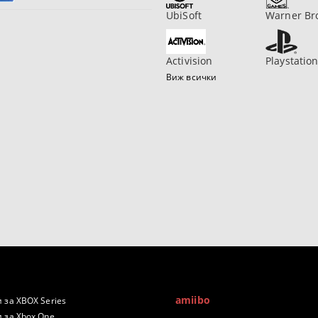
UbiSoft
Warner Br
Activision
Playstatio
Виж всички
amiibo
 за XBOX Series
 за Xbox One