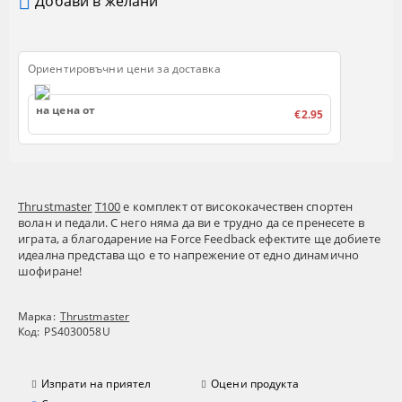
Добави в желани
Ориентировъчни цени за доставка
на цена от
€2.95
Thrustmaster
T100
е комплект от висококачествен спортен
волан и педали. С него няма да ви е трудно да се пренесете в
играта, а благодарение на Force Feedback ефектите ще добиете
идеална представа що е то напрежение от едно динамично
шофиране!
Марка:
Thrustmaster
Код:
PS4030058U
Изпрати на приятел
Оцени продукта