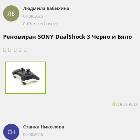
Людмила Бабихина
ЛБ
08.08.2026
Checked order
Реновиран SONY DualShock 3 Черно и Бяло
ORDERED
Станка Николова
СН
06.08.2026