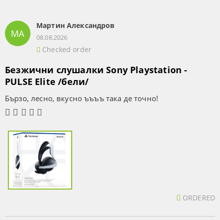
Мартин Александров
МА
08.08.2026
Checked order
Безжични слушалки Sony Playstation -
PULSE Elite /бели/
Бързо, лесно, вкусно ъъъъ така де точно!
ORDERED