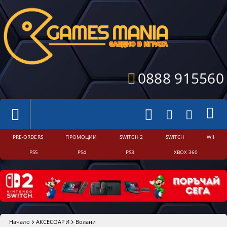
0888 915560
PRE-ORDERS
ПРОМОЦИИ
SWITCH 2
SWITCH
WII
PS5
PS4
PS3
XBOX 360
Начало
АКСЕСОАРИ
Волани