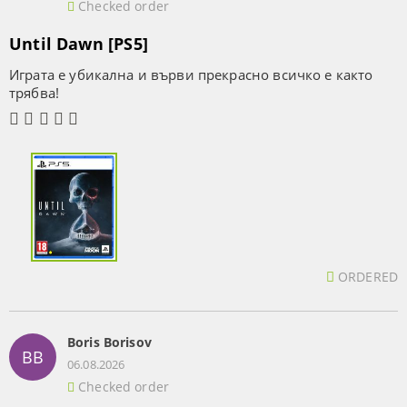
Checked order
Until Dawn [PS5]
Играта е убикална и върви прекрасно всичко е както
трябва!
ORDERED
Boris Borisov
BB
06.08.2026
Checked order