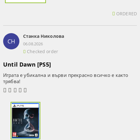
ORDERED
Станка Николова
СН
06.08.2026
Checked order
Until Dawn [PS5]
Играта е убикална и върви прекрасно всичко е както
трябва!