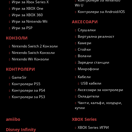
Контролери за Nintendo
Игри за Xbox Series X
Wii U
Игри за XBOX One
Контролери за Android/iOS
Игри за XBOX 360
Игри за Nintendo Wii
АКСЕСОАРИ
Игри за PSP
Слушалки
Виртуална реалност
КОНЗОЛИ
Камери
Nintendo Switch 2 Конзоли
Стойки
Nintendo Switch Конзоли
Волани
Nintendo Wii Конзоли
Зарядни станции
КОНТРОЛЕРИ
Микрофони
Кабели
GameSir
USB кабели
Контролери PS5
Аксесоари за контролери
Контролери за PS4
Охладители
Контролери за PS3
Чанти, калъфи, холдъри,
кутии
amiibo
XBOX Series
XBOX Series ИГРИ
Disney Infinity