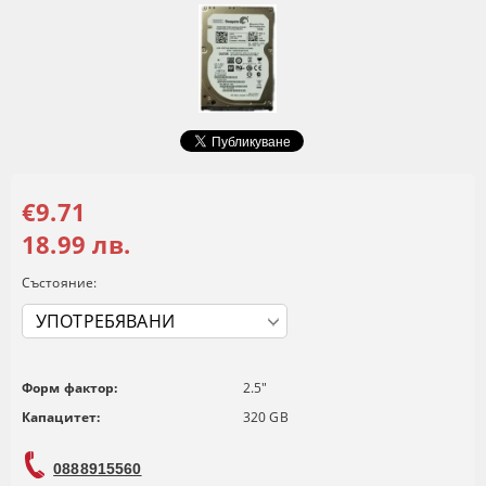
€9.71
18.99 лв.
Състояние:
Форм фактор:
2.5"
Капацитет:
320 GB
0888915560