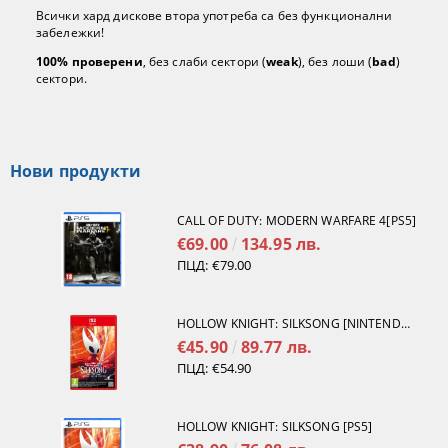
Всички хард дискове втора употреба са без функционални
забележки!
100% проверени
, без слаби сектори (
weak
), без лоши (
bad
)
сектори.
Нови продукти
CALL OF DUTY: MODERN WARFARE 4[PS5]
€69.00
134.95 лв.
ПЦД:
€79.00
HOLLOW KNIGHT: SILKSONG [NINTENDO SWITCH 2]
€45.90
89.77 лв.
ПЦД:
€54.90
HOLLOW KNIGHT: SILKSONG [PS5]