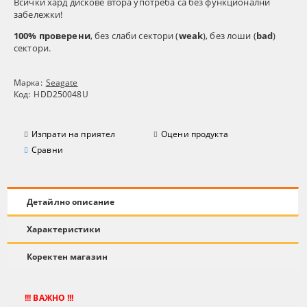
Всички хард дискове втора употреба са без функционални
забележки!
100% проверени
, без слаби сектори (
weak
), без лоши (
bad
)
сектори.
Марка:
Seagate
Код:
HDD250048U
Изпрати на приятел
Оцени продукта
Сравни
Детайлно описание
Характеристики
Коректен магазин
!!! ВАЖНО !!!