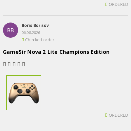
ORDERED
Boris Borisov
BB
06.08.2026
Checked order
GameSir Nova 2 Lite Champions Edition
ORDERED