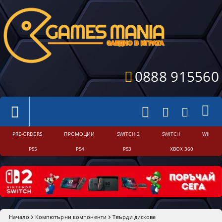
0888 915560
PRE-ORDERS
ПРОМОЦИИ
SWITCH 2
SWITCH
WII
PS5
PS4
PS3
XBOX 360
Начало
Компютърни компоненти
Твърди дискове