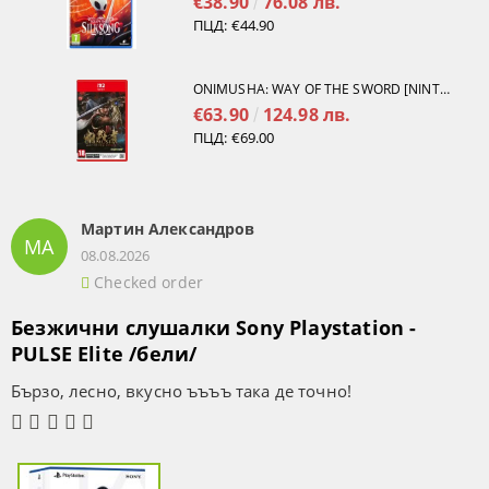
€38.90
76.08 лв.
ПЦД:
€44.90
ONIMUSHA: WAY OF THE SWORD [NINTENDO SWITCH 2]
€63.90
124.98 лв.
ПЦД:
€69.00
Мартин Александров
МА
08.08.2026
Checked order
Безжични слушалки Sony Playstation -
PULSE Elite /бели/
Бързо, лесно, вкусно ъъъъ така де точно!