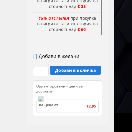
на игри от тази категория на
стойност над
€ 35
15% ОТСТЪПКА
при покупка
на игри от тази категория на
стойност
над
€ 60
Добави в желани
Ориентировъчни цени за
доставка
на цена от
€2.95