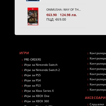
ONIMUSHA: WAY OF THE SWORD [NINTENDO SWITCH 2]
€63.90
124.98 лв.
ПЦД:
€69.00
ИГРИ
Контролери
Контролери
PRE-ORDERS
Контролери
Игри за Nintendo Switch
Контролери
Игри за Nintendo Switch 2
Контролери
Игри за PS5
Контролери
Игри за PS4
Контролери
Игри за PS3
Контролери
Игри за Xbox Series X
Игри за XBOX One
АКСЕСОАРИ
Игри за XBOX 360
Слушалки