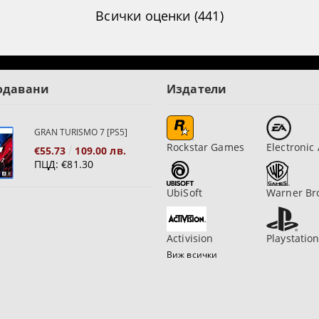
Всички оценки (441)
одавани
Издатели
GRAN TURISMO 7 [PS5]
Rockstar Games
Electronic 
€55.73
109.00 лв.
ПЦД:
€81.30
UbiSoft
Warner Br
Activision
Playstatio
Виж всички