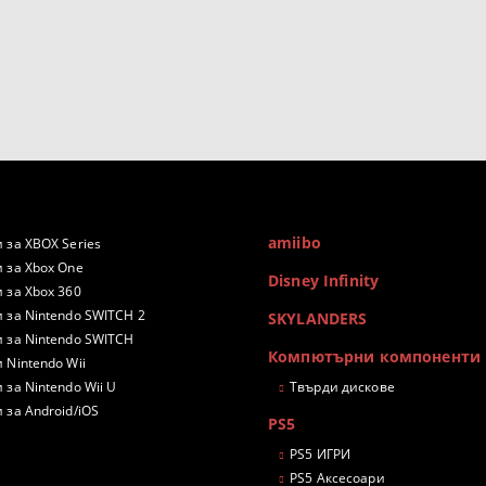
amiibo
 за XBOX Series
 за Xbox One
Disney Infinity
 за Xbox 360
 за Nintendo SWITCH 2
SKYLANDERS
 за Nintendo SWITCH
Компютърни компоненти
 Nintendo Wii
 за Nintendo Wii U
Твърди дискове
 за Android/iOS
PS5
PS5 ИГРИ
PS5 Аксесоари