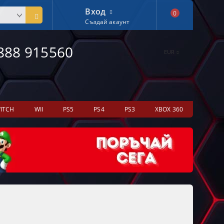
Вход
0
Създай акаунт
888 915560
EUR
ITCH
WII
PS5
PS4
PS3
XBOX 360