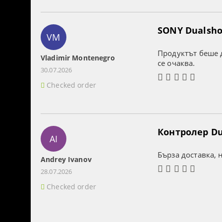
SONY Dualshoc
VM
Продуктът беше д
Vladimir Montenegro
се очаква.
30.07.2026
Checked order
Контролер Dua
AI
Бърза доставка, 
Andrey Ivanov
28.07.2026
Checked order