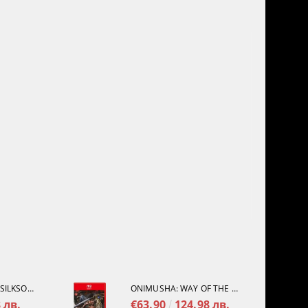
HOLLOW KNIGHT: SILKSONG [PS5]
ONIMUSHA: WAY OF THE SWORD [NINTENDO SWITCH 2]
 лв.
€63.90
124.98 лв.