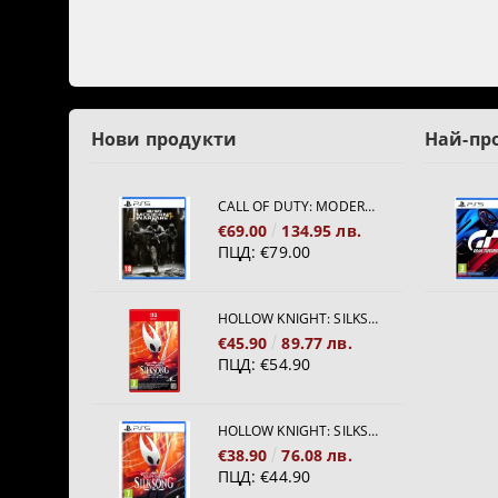
Нови продукти
Най-пр
CALL OF DUTY: MODERN WARFARE 4[PS5]
€69.00
134.95 лв.
ПЦД:
€79.00
HOLLOW KNIGHT: SILKSONG [NINTENDO SWITCH 2]
€45.90
89.77 лв.
ПЦД:
€54.90
HOLLOW KNIGHT: SILKSONG [PS5]
€38.90
76.08 лв.
ПЦД:
€44.90