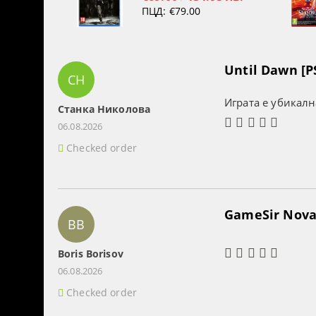
ПЦД:
€79.00
Until Dawn [P
СН
Играта е убикалн
Станка Николова
06.08.2026
Checked order
GameSir Nova 
BB
Boris Borisov
06.08.2026
Checked order