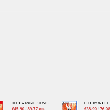
HOLLOW KNIGHT: SILKSONG [NINTENDO SWITCH 2]
€45.90
89.77 лв.
€38.90
76.08