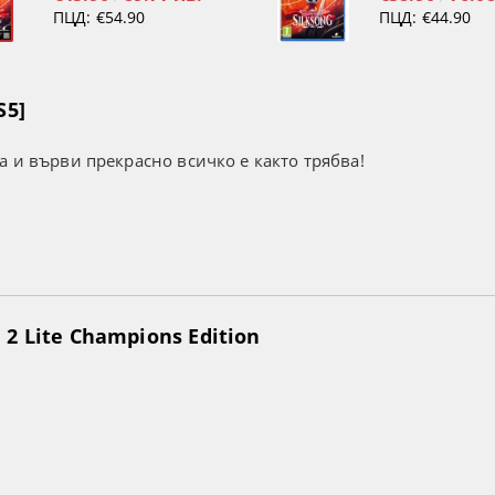
ПЦД:
€54.90
ПЦД:
€44.90
S5]
а и върви прекрасно всичко е както трябва!
2 Lite Champions Edition