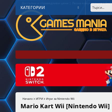
Достъпни и справедливи цени | Лесна комуникация | Експ
КАТЕГОРИИ
Начало
ИГРИ
Игри за Nintendo Wii
Mario Kart Wii [Nintendo Wii]