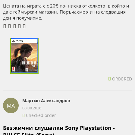
Цената на играта е с 20€ по- ниска отколкото, в който и
да е геймърски магазин. Поръчахме я и на следващия
ден я получихме.
ORDERED
Мартин Александров
МА
08.08.2026
Checked order
Безжични слушалки Sony Playstation -