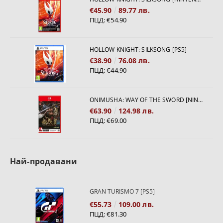
€45.90
89.77 лв.
ПЦД:
€54.90
HOLLOW KNIGHT: SILKSONG [PS5]
€38.90
76.08 лв.
ПЦД:
€44.90
ONIMUSHA: WAY OF THE SWORD [NINTENDO SWITCH 2]
€63.90
124.98 лв.
ПЦД:
€69.00
Най-продавани
GRAN TURISMO 7 [PS5]
€55.73
109.00 лв.
ПЦД:
€81.30