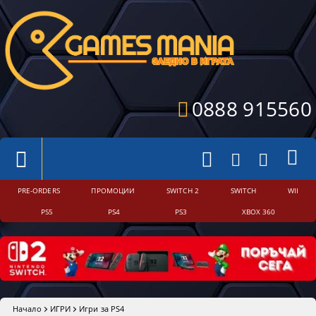
0888 915560
PRE-ORDERS
ПРОМОЦИИ
SWITCH 2
SWITCH
WII
PS5
PS4
PS3
XBOX 360
Начало
ИГРИ
Игри за PS4