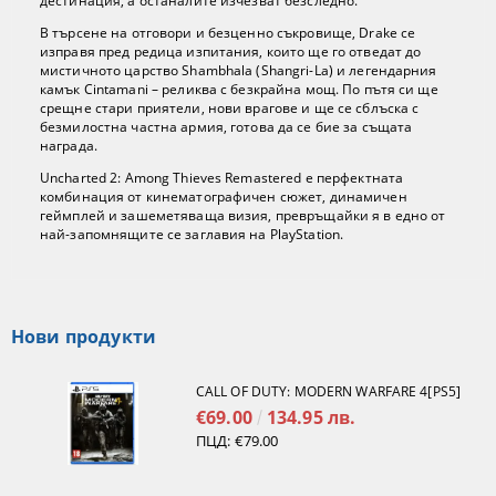
дестинация, а останалите изчезват безследно.
В търсене на отговори и безценно съкровище, Drake се
изправя пред редица изпитания, които ще го отведат до
мистичното царство Shambhala (Shangri-La) и легендарния
камък Cintamani – реликва с безкрайна мощ. По пътя си ще
срещне стари приятели, нови врагове и ще се сблъска с
безмилостна частна армия, готова да се бие за същата
награда.
Uncharted 2: Among Thieves Remastered е перфектната
комбинация от кинематографичен сюжет, динамичен
геймплей и зашеметяваща визия, превръщайки я в едно от
най-запомнящите се заглавия на PlayStation.
Нови продукти
CALL OF DUTY: MODERN WARFARE 4[PS5]
€69.00
134.95 лв.
ПЦД:
€79.00