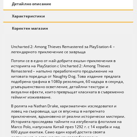
Детайлно описание
Характеристики
Коректен магазин
Uncharted 2: Among Thieves Remastered за PlayStation 4 –
легендарното приключение се завръща
Потопи се в едно от най-добрите екшън-приключения в
историята на PlayStation с Uncharted 2: Among Thieves
Remastered – напълно преработеното продължение на
хитовата поредица от Naughty Dog. Това издание предлага
подобрена графика в 1080p резолюция, 60 кадъра в секунда,
усъвършенствано осветление, детайлни текстури и
визуални ефекти, които превръщат класиката в съвременно
гейминг изживяване.
В ролята на Nathan Drake, харизматичен изследовател и
ловец на съкровища, ще се впуснеш в напрегнато
приключение, вдъхновено от реални исторически мистерии.
Историята проследява тайните на изгубената флотилия на
Marco Polo, напуснала Китай през 1292 г. с 14 кораба и над
600 души екипаж. Само един кораб достига своята