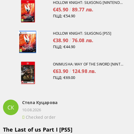
HOLLOW KNIGHT: SILKSONG [NINTENDO SWITCH 2]
€45.90
89.77 лв.
ПЦД:
€54.90
HOLLOW KNIGHT: SILKSONG [PS5]
€38.90
76.08 лв.
ПЦД:
€44.90
ONIMUSHA: WAY OF THE SWORD [NINTENDO SWITCH 2]
€63.90
124.98 лв.
ПЦД:
€69.00
Стела Куцарова
СК
10.08.2026
Checked order
The Last of us Part I [PS5]