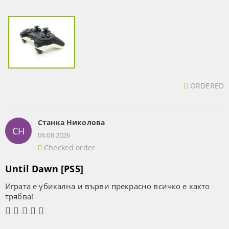
ORDERED
Станка Николова
СН
06.08.2026
Checked order
Until Dawn [PS5]
Играта е убикална и върви прекрасно всичко е както
трябва!