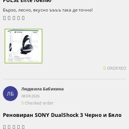
PULSE Elite /бели/
Бързо, лесно, вкусно ъъъъ така де точно!
ORDERED
Людмила Бабихина
ЛБ
08.08.2026
Checked order
Реновиран SONY DualShock 3 Черно и Бяло