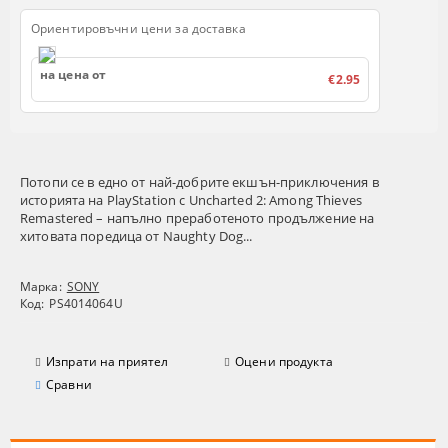
Ориентировъчни цени за доставка
на цена от
€2.95
Потопи се в едно от най-добрите екшън-приключения в
историята на PlayStation с Uncharted 2: Among Thieves
Remastered – напълно преработеното продължение на
хитовата поредица от Naughty Dog...
Марка:
SONY
Код:
PS4014064U
Изпрати на приятел
Оцени продукта
Сравни