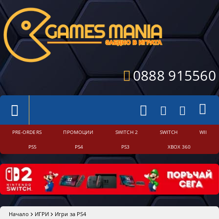
0888 915560
PRE-ORDERS
ПРОМОЦИИ
SWITCH 2
SWITCH
WII
PS5
PS4
PS3
XBOX 360
Начало
ИГРИ
Игри за PS4