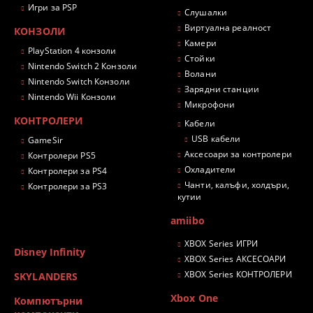
Игри за PSP
Слушалки
Виртуална реалност
КОНЗОЛИ
Камери
PlayStation 4 конзоли
Стойки
Nintendo Switch 2 Конзоли
Волани
Nintendo Switch Конзоли
Зарядни станции
Nintendo Wii Конзоли
Микрофони
КОНТРОЛЕРИ
Кабели
USB кабели
GameSir
Аксесоари за контролери
Контролери PS5
Охладители
Контролери за PS4
Чанти, калъфи, холдъри,
Контролери за PS3
кутии
amiibo
XBOX Series ИГРИ
Disney Infinity
XBOX Series АКСЕСОАРИ
XBOX Series КОНТРОЛЕРИ
SKYLANDERS
Xbox One
Компютърни