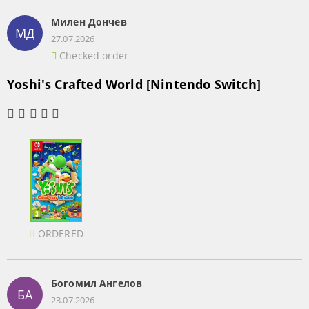
Милен Дончев
МД
27.07.2026
Checked order
Yoshi's Crafted World [Nintendo Switch]
ORDERED
Богомил Ангелов
БА
23.07.2026