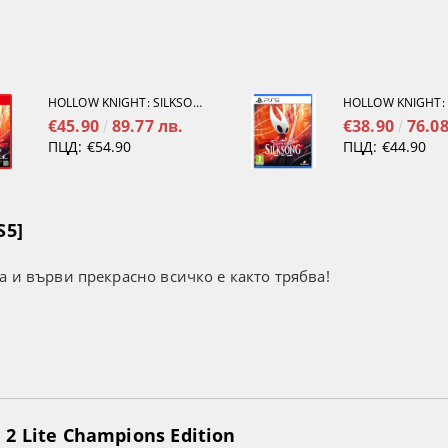
HOLLOW KNIGHT: SILKSONG [NINTENDO SWITCH 2]
€45.90
89.77 лв.
€38.90
76.08
ПЦД:
€54.90
ПЦД:
€44.90
S5]
а и върви прекрасно всичко е както трябва!
2 Lite Champions Edition