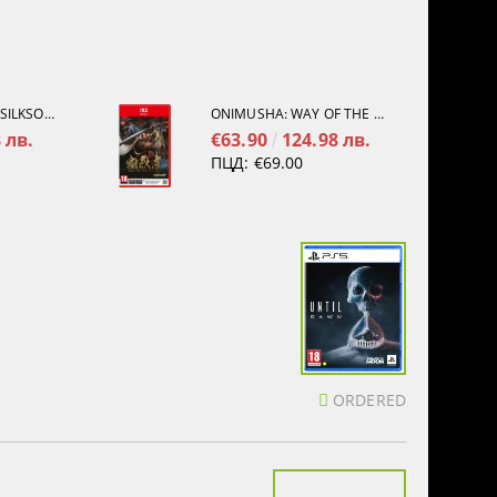
HOLLOW KNIGHT: SILKSONG [PS5]
ONIMUSHA: WAY OF THE SWORD [NINTENDO SWITCH 2]
 лв.
€63.90
124.98 лв.
ПЦД:
€69.00
ORDERED