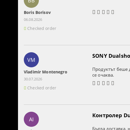
BB
Boris Borisov
06.08.2026
Checked order
SONY Dualshoc
VM
Продуктът беше д
Vladimir Montenegro
се очаква.
30.07.2026
Checked order
Контролер Dua
AI
Бърза доставка, 