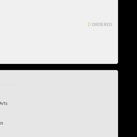
ORDERED
Arts
os