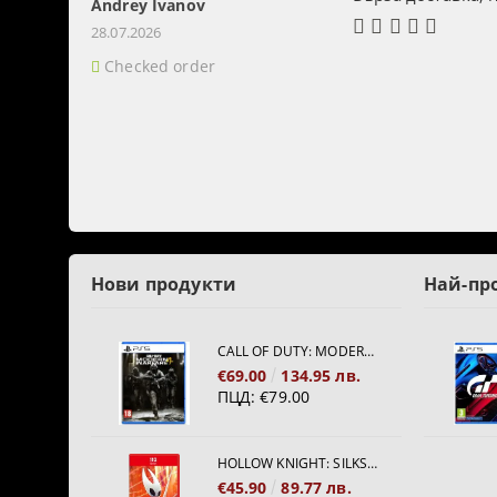
Andrey Ivanov
28.07.2026
Checked order
Нови продукти
Най-пр
CALL OF DUTY: MODERN WARFARE 4[PS5]
€69.00
134.95 лв.
ПЦД:
€79.00
HOLLOW KNIGHT: SILKSONG [NINTENDO SWITCH 2]
€45.90
89.77 лв.