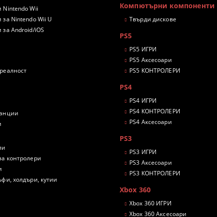
Компютърни компоненти
 Nintendo Wii
 за Nintendo Wii U
Твърди дискове
 за Android/iOS
PS5
PS5 ИГРИ
PS5 Аксесоари
 реалност
PS5 КОНТРОЛЕРИ
PS4
PS4 ИГРИ
PS4 КОНТРОЛЕРИ
танции
PS4 Аксесоари
и
PS3
ли
PS3 ИГРИ
за контролери
PS3 Аксесоари
и
PS3 КОНТРОЛЕРИ
ъфи, холдъри, кутии
Xbox 360
Xbox 360 ИГРИ
Xbox 360 Аксесоари