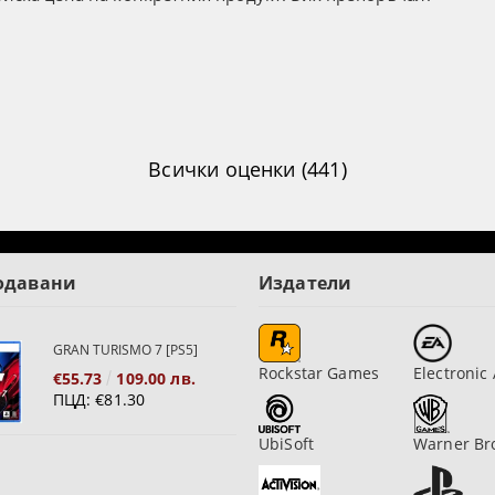
Всички оценки (441)
одавани
Издатели
GRAN TURISMO 7 [PS5]
Rockstar Games
Electronic 
€55.73
109.00 лв.
ПЦД:
€81.30
UbiSoft
Warner Br