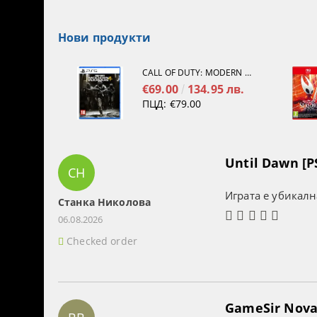
Нови продукти
CALL OF DUTY: MODERN WARFARE 4[PS5]
€69.00
134.95 лв.
ПЦД:
€79.00
Until Dawn [P
СН
Играта е убикалн
Станка Николова
06.08.2026
Checked order
GameSir Nova 