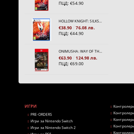
ПЦД:
€54.90
HOLLOW KNIGHT: SILKSONG [PS5]
€38.90
76.08 лв.
ПЦД:
€44.90
ONIMUSHA: WAY OF THE SWORD [NINTENDO SWITCH 2]
€63.90
124.98 лв.
ПЦД:
€69.00
ИГРИ
Контролери
Контролери
PRE-ORDERS
Контролери
Игри за Nintendo Switch
Контролери
Игри за Nintendo Switch 2
Контролери