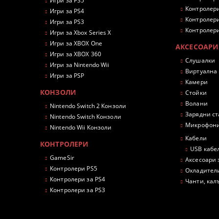
Игри за PS5
Контролери
Игри за PS4
Контролери
Игри за PS3
Контролери
Игри за Xbox Series X
Игри за XBOX One
АКСЕСОАРИ
Игри за XBOX 360
Слушалки
Игри за Nintendo Wii
Виртуална
Игри за PSP
Камери
КОНЗОЛИ
Стойки
Волани
Nintendo Switch 2 Конзоли
Зарядни с
Nintendo Switch Конзоли
Микрофон
Nintendo Wii Конзоли
Кабели
КОНТРОЛЕРИ
USB кабе
GameSir
Аксесоари 
Контролери PS5
Охладител
Контролери за PS4
Чанти, кал
Контролери за PS3