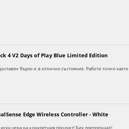
k 4 V2 Days of Play Blue Limited Edition
оставен бързо и в отлично състояние. Работи точно както
lSense Edge Wireless Controller - White
ниска цена на конкретния продукт! Бих препоръчал!