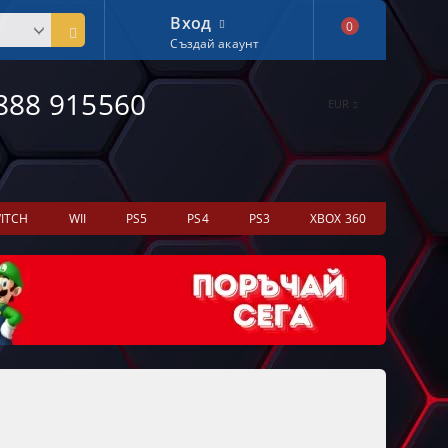
Вход
0
Създай акаунт
888 915560
EUR
ITCH
WII
PS5
PS4
PS3
XBOX 360