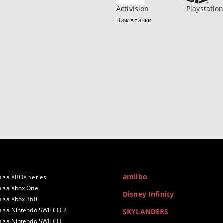
Activision
Playstatio
Виж всички
amiibo
 за XBOX Series
 за Xbox One
Disney Infinity
 за Xbox 360
 за Nintendo SWITCH 2
SKYLANDERS
 за Nintendo SWITCH