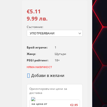
€5.11
9.99 лв.
Състояние:
Брой играчи:
1
Жанр:
Шутъри
PEGI рейтинг:
18+
НЯМА НАЛИЧНОСТ
Добави в желани
Ориентировъчни цени за
доставка
на цена от
€2.95