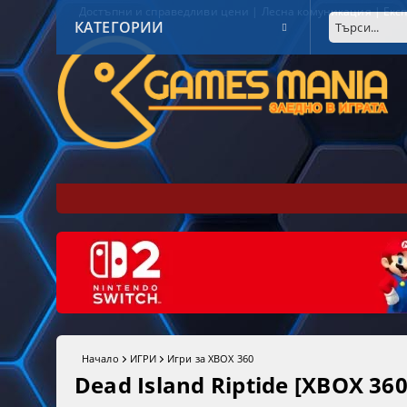
Достъпни и справедливи цени | Лесна комуникация | Експ
КАТЕГОРИИ
Начало
ИГРИ
Игри за XBOX 360
Dead Island Riptide [XBOX 360