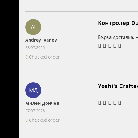
Контролер Dua
AI
Бърза доставка, 
Andrey Ivanov
28.07.2026
Checked order
Yoshi's Craft
МД
Милен Дончев
27.07.2026
Checked order