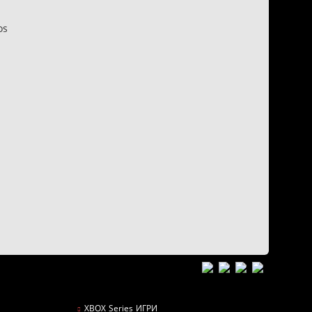
os
n
XBOX Series ИГРИ