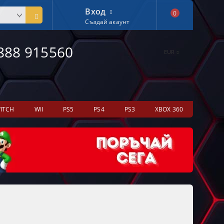
Вход
0
Създай акаунт
888 915560
EUR
ITCH
WII
PS5
PS4
PS3
XBOX 360