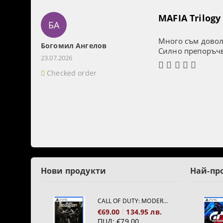
MAFIA Trilogy 
БА
Много съм доволе
Богомил Ангелов
Силно препоръч
23.07.2026
Checked order
Нови продукти
Най-пр
CALL OF DUTY: MODERN WARFARE 4[PS5]
€69.00
134.95 лв.
ПЦД:
€79.00