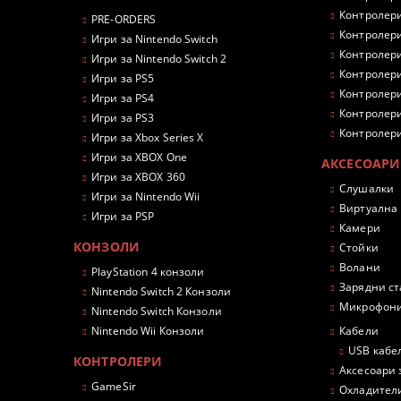
Контролери
PRE-ORDERS
Контролери
Игри за Nintendo Switch
Контролери
Игри за Nintendo Switch 2
Контролери
Игри за PS5
Контролери
Игри за PS4
Контролери
Игри за PS3
Контролери
Игри за Xbox Series X
Игри за XBOX One
АКСЕСОАРИ
Игри за XBOX 360
Слушалки
Игри за Nintendo Wii
Виртуална
Игри за PSP
Камери
КОНЗОЛИ
Стойки
Волани
PlayStation 4 конзоли
Зарядни с
Nintendo Switch 2 Конзоли
Микрофон
Nintendo Switch Конзоли
Nintendo Wii Конзоли
Кабели
USB кабе
КОНТРОЛЕРИ
Аксесоари 
GameSir
Охладител