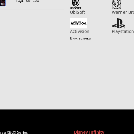
ПЦД:
€81.30
UbiSoft
Warner Br
Activision
Playstatio
Виж всички
Disney Infinity
 за XBOX Series