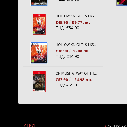
HOLLOW KNIGHT: SILKSONG [NINTENDO SWITCH 2]
€45.90
89.77 лв.
ПЦД:
€54.90
HOLLOW KNIGHT: SILKSONG [PS5]
€38.90
76.08 лв.
ПЦД:
€44.90
ONIMUSHA: WAY OF THE SWORD [NINTENDO SWITCH 2]
€63.90
124.98 лв.
ПЦД:
€69.00
ИГРИ
Контролери