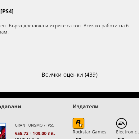
[PS4]
н. Бърза доставка и игрите са топ. Всичко работи на 6.
вам.
Всички оценки (439)
одавани
Издатели
GRAN TURISMO 7 [PS5]
Rockstar Games
Electronic 
€55.73
109.00 лв.