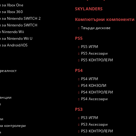
 за Xbox One
SKYLANDERS
 за Xbox 360
 за Nintendo SWITCH 2
Компютърни компоненти
 за Nintendo SWITCH
Твърди дискове
 Nintendo Wii
PS5
 за Nintendo Wii U
 за Android/iOS
PS5 ИГРИ
PS5 Аксесоари
PS5 КОНТРОЛЕРИ
PS4
 реалност
PS4 ИГРИ
PS4 КОНЗОЛИ
PS4 КОНТРОЛЕРИ
танции
PS4 Аксесоари
и
PS3
PS3 ИГРИ
ли
PS3 Аксесоари
за контролери
PS3 КОНТРОЛЕРИ
и