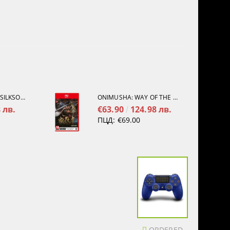
HOLLOW KNIGHT: SILKSONG [PS5]
ONIMUSHA: WAY OF THE SWORD [NINTENDO SWITCH 2]
 лв.
€63.90
124.98 лв.
ПЦД:
€69.00
ORDERED