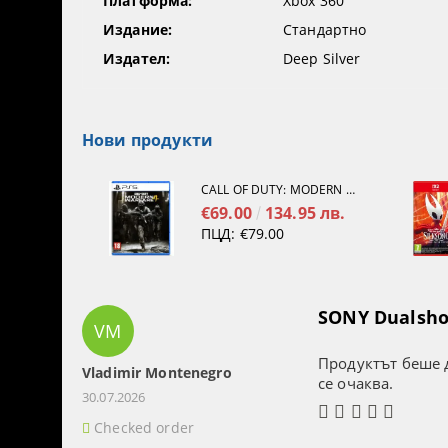
Платформа:
Xbox 360
Издание:
Стандартно
Издател:
Deep Silver
Нови продукти
CALL OF DUTY: MODERN WARFARE 4[PS5]
€69.00
134.95 лв.
ПЦД:
€79.00
SONY Dualshoc
VM
Продуктът беше д
Vladimir Montenegro
се очаква.
30.07.2026
Checked order