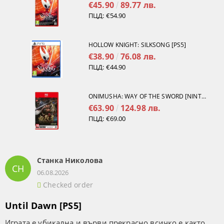
€45.90
89.77 лв.
ПЦД:
€54.90
HOLLOW KNIGHT: SILKSONG [PS5]
€38.90
76.08 лв.
ПЦД:
€44.90
ONIMUSHA: WAY OF THE SWORD [NINTENDO SWITCH 2]
€63.90
124.98 лв.
ПЦД:
€69.00
Станка Николова
СН
06.08.2026
Checked order
Until Dawn [PS5]
Играта е убикална и върви прекрасно всичко е както