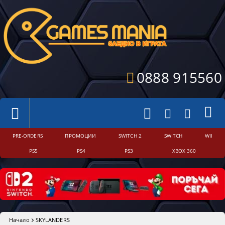
0888 915560
PRE-ORDERS
ПРОМОЦИИ
SWITCH 2
SWITCH
WII
PS5
PS4
PS3
XBOX 360
Начало
SKYLANDERS