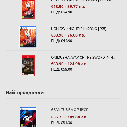
HOLLOW KNIGHT: SILKSONG [NINTENDO SWITCH 2]
€45.90
89.77 лв.
ПЦД:
€54.90
HOLLOW KNIGHT: SILKSONG [PS5]
€38.90
76.08 лв.
ПЦД:
€44.90
ONIMUSHA: WAY OF THE SWORD [NINTENDO SWITCH 2]
€63.90
124.98 лв.
ПЦД:
€69.00
Най-продавани
GRAN TURISMO 7 [PS5]
€55.73
109.00 лв.
ПЦД:
€81.30