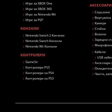
Игри за XBOX One
АКСЕСОАРИ
Игри за XBOX 360
Слушалки
Игри за Nintendo Wii
Виртуална
Игри за PSP
Камери
КОНЗОЛИ
Стойки
Волани
Nintendo Switch 2 Конзоли
Зарядни с
Nintendo Switch Конзоли
Микрофон
Nintendo Wii Конзоли
Кабели
КОНТРОЛЕРИ
USB кабе
GameSir
Аксесоари 
Контролери PS5
Охладител
Контролери за PS4
Чанти, кал
Контролери за PS3