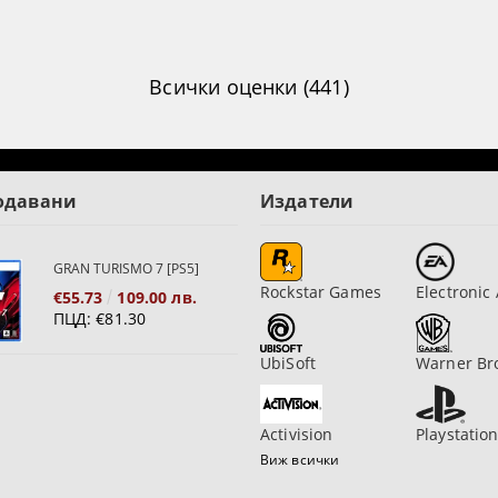
Всички оценки (441)
одавани
Издатели
GRAN TURISMO 7 [PS5]
Rockstar Games
Electronic 
€55.73
109.00 лв.
ПЦД:
€81.30
UbiSoft
Warner Br
Activision
Playstatio
Виж всички