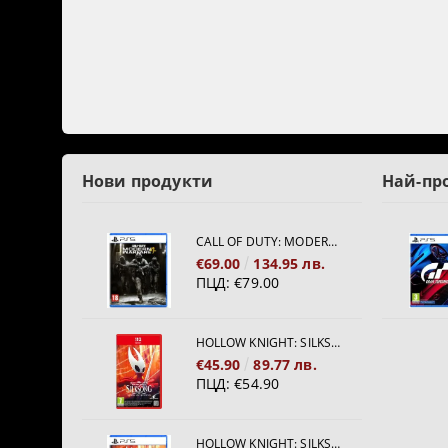
Нови продукти
Най-пр
CALL OF DUTY: MODERN WARFARE 4[PS5]
€69.00
134.95 лв.
ПЦД:
€79.00
HOLLOW KNIGHT: SILKSONG [NINTENDO SWITCH 2]
€45.90
89.77 лв.
ПЦД:
€54.90
HOLLOW KNIGHT: SILKSONG [PS5]