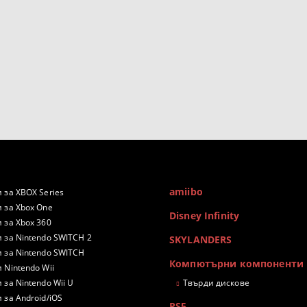
amiibo
 за XBOX Series
 за Xbox One
Disney Infinity
 за Xbox 360
 за Nintendo SWITCH 2
SKYLANDERS
 за Nintendo SWITCH
Компютърни компоненти
 Nintendo Wii
 за Nintendo Wii U
Твърди дискове
 за Android/iOS
PS5