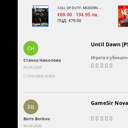
CALL OF DUTY: MODERN WARFARE 4[PS5]
€69.00
134.95 лв.
ПЦД:
€79.00
Until Dawn [P
СН
Играта е убикалн
Станка Николова
06.08.2026
Checked order
GameSir Nova 
BB
Boris Borisov
06.08.2026