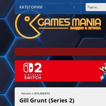
Достъпни и справедливи цени | Лесна комуникация | Експ
КАТЕГОРИИ
Начало
SKYLANDERS
Gill Grunt (Series 2)