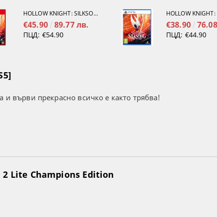
HOLLOW KNIGHT: SILKSONG [NINTENDO SWITCH 2]
€45.90
89.77 лв.
€38.90
76.08
ПЦД:
€54.90
ПЦД:
€44.90
S5]
а и върви прекрасно всичко е както трябва!
2 Lite Champions Edition