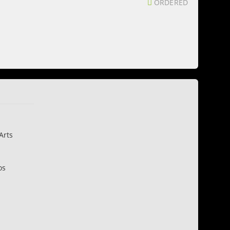
ORDERED
Arts
os
n