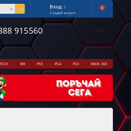
Вход
0
Създай акаунт
888 915560
EUR
ITCH
WII
PS5
PS4
PS3
XBOX 360