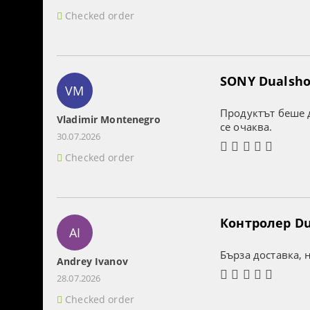
Checked order
SONY Dualshoc
VM
Продуктът беше д
Vladimir Montenegro
се очаква.
30.07.2026
Checked order
Контролер Dua
AI
Бърза доставка, 
Andrey Ivanov
28.07.2026
Checked order