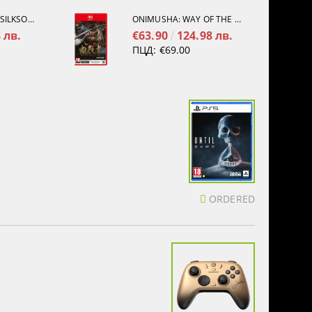
HOLLOW KNIGHT: SILKSONG [PS5]
ONIMUSHA: WAY OF THE SWORD [NINTENDO SWITCH 2]
 лв.
€63.90
124.98 лв.
ПЦД:
€69.00
ORDERED